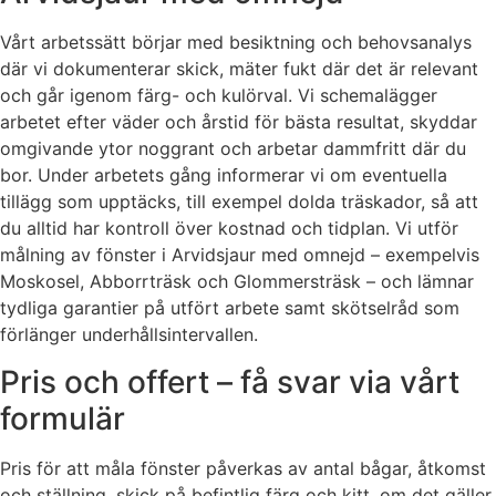
Vårt arbetssätt börjar med besiktning och behovsanalys
där vi dokumenterar skick, mäter fukt där det är relevant
och går igenom färg- och kulörval. Vi schemalägger
arbetet efter väder och årstid för bästa resultat, skyddar
omgivande ytor noggrant och arbetar dammfritt där du
bor. Under arbetets gång informerar vi om eventuella
tillägg som upptäcks, till exempel dolda träskador, så att
du alltid har kontroll över kostnad och tidplan. Vi utför
målning av fönster i Arvidsjaur med omnejd – exempelvis
Moskosel, Abborrträsk och Glommersträsk – och lämnar
tydliga garantier på utfört arbete samt skötselråd som
förlänger underhållsintervallen.
Pris och offert – få svar via vårt
formulär
Pris för att måla fönster påverkas av antal bågar, åtkomst
och ställning, skick på befintlig färg och kitt, om det gäller