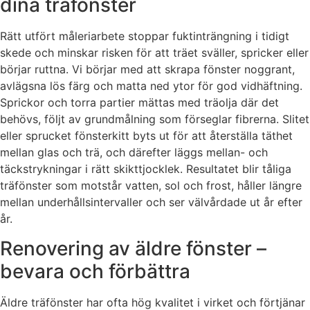
dina träfönster
Rätt utfört måleriarbete stoppar fuktinträngning i tidigt
skede och minskar risken för att träet sväller, spricker eller
börjar ruttna. Vi börjar med att skrapa fönster noggrant,
avlägsna lös färg och matta ned ytor för god vidhäftning.
Sprickor och torra partier mättas med träolja där det
behövs, följt av grundmålning som förseglar fibrerna. Slitet
eller sprucket fönsterkitt byts ut för att återställa täthet
mellan glas och trä, och därefter läggs mellan- och
täckstrykningar i rätt skikttjocklek. Resultatet blir tåliga
träfönster som motstår vatten, sol och frost, håller längre
mellan underhållsintervaller och ser välvårdade ut år efter
år.
Renovering av äldre fönster –
bevara och förbättra
Äldre träfönster har ofta hög kvalitet i virket och förtjänar