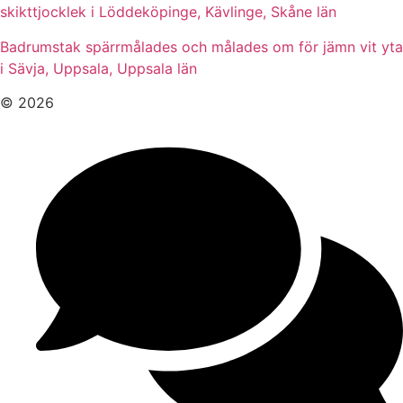
skikttjocklek i Löddeköpinge, Kävlinge, Skåne län
Badrumstak spärrmålades och målades om för jämn vit yta
i Sävja, Uppsala, Uppsala län
© 2026