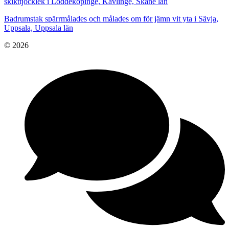
skikttjocklek i Löddeköpinge, Kävlinge, Skåne län
Badrumstak spärrmålades och målades om för jämn vit yta i Sävja,
Uppsala, Uppsala län
© 2026