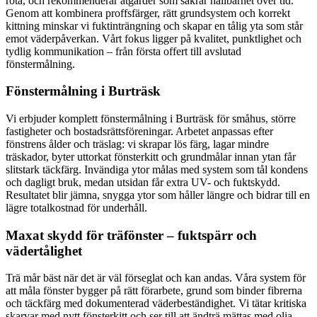
röta, och rekommenderar åtgärder som säkrar hållbarhet över tid.
Genom att kombinera proffsfärger, rätt grundsystem och korrekt
kittning minskar vi fuktinträngning och skapar en tålig yta som står
emot väderpåverkan. Vårt fokus ligger på kvalitet, punktlighet och
tydlig kommunikation – från första offert till avslutad
fönstermålning.
Fönstermålning i Burträsk
Vi erbjuder komplett fönstermålning i Burträsk för småhus, större
fastigheter och bostadsrättsföreningar. Arbetet anpassas efter
fönstrens ålder och träslag: vi skrapar lös färg, lagar mindre
träskador, byter uttorkat fönsterkitt och grundmålar innan ytan får
slitstark täckfärg. Invändiga ytor målas med system som tål kondens
och dagligt bruk, medan utsidan får extra UV- och fuktskydd.
Resultatet blir jämna, snygga ytor som håller längre och bidrar till en
lägre totalkostnad för underhåll.
Maxat skydd för träfönster – fuktspärr och
vädertålighet
Trä mår bäst när det är väl förseglat och kan andas. Våra system för
att måla fönster bygger på rätt förarbete, grund som binder fibrerna
och täckfärg med dokumenterad väderbeständighet. Vi tätar kritiska
skarvar med nytt fönsterkitt och ser till att ändträ mättas med olja