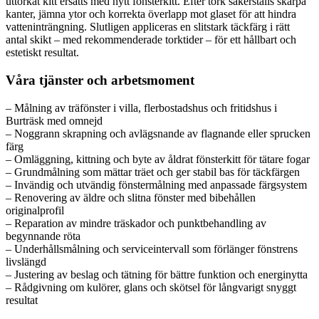
uttorkat kitt ersätts med nytt fönsterkitt. Efter tork säkerställs skarpa
kanter, jämna ytor och korrekta överlapp mot glaset för att hindra
vatteninträngning. Slutligen appliceras en slitstark täckfärg i rätt
antal skikt – med rekommenderade torktider – för ett hållbart och
estetiskt resultat.
Våra tjänster och arbetsmoment
– Målning av träfönster i villa, flerbostadshus och fritidshus i
Burträsk med omnejd
– Noggrann skrapning och avlägsnande av flagnande eller sprucken
färg
– Omläggning, kittning och byte av åldrat fönsterkitt för tätare fogar
– Grundmålning som mättar träet och ger stabil bas för täckfärgen
– Invändig och utvändig fönstermålning med anpassade färgsystem
– Renovering av äldre och slitna fönster med bibehållen
originalprofil
– Reparation av mindre träskador och punktbehandling av
begynnande röta
– Underhållsmålning och serviceintervall som förlänger fönstrens
livslängd
– Justering av beslag och tätning för bättre funktion och energinytta
– Rådgivning om kulörer, glans och skötsel för långvarigt snyggt
resultat