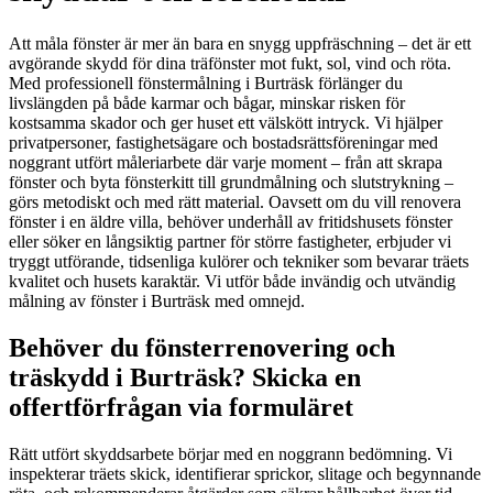
Att måla fönster är mer än bara en snygg uppfräschning – det är ett
avgörande skydd för dina träfönster mot fukt, sol, vind och röta.
Med professionell fönstermålning i Burträsk förlänger du
livslängden på både karmar och bågar, minskar risken för
kostsamma skador och ger huset ett välskött intryck. Vi hjälper
privatpersoner, fastighetsägare och bostadsrättsföreningar med
noggrant utfört måleriarbete där varje moment – från att skrapa
fönster och byta fönsterkitt till grundmålning och slutstrykning –
görs metodiskt och med rätt material. Oavsett om du vill renovera
fönster i en äldre villa, behöver underhåll av fritidshusets fönster
eller söker en långsiktig partner för större fastigheter, erbjuder vi
tryggt utförande, tidsenliga kulörer och tekniker som bevarar träets
kvalitet och husets karaktär. Vi utför både invändig och utvändig
målning av fönster i Burträsk med omnejd.
Behöver du fönsterrenovering och
träskydd i Burträsk? Skicka en
offertförfrågan via formuläret
Rätt utfört skyddsarbete börjar med en noggrann bedömning. Vi
inspekterar träets skick, identifierar sprickor, slitage och begynnande