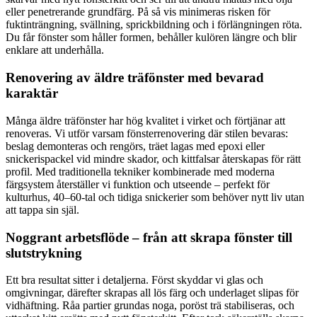
eller penetrerande grundfärg. På så vis minimeras risken för
fuktinträngning, svällning, sprickbildning och i förlängningen röta.
Du får fönster som håller formen, behåller kulören längre och blir
enklare att underhålla.
Renovering av äldre träfönster med bevarad
karaktär
Många äldre träfönster har hög kvalitet i virket och förtjänar att
renoveras. Vi utför varsam fönsterrenovering där stilen bevaras:
beslag demonteras och rengörs, träet lagas med epoxi eller
snickerispackel vid mindre skador, och kittfalsar återskapas för rätt
profil. Med traditionella tekniker kombinerade med moderna
färgsystem återställer vi funktion och utseende – perfekt för
kulturhus, 40–60-tal och tidiga snickerier som behöver nytt liv utan
att tappa sin själ.
Noggrant arbetsflöde – från att skrapa fönster till
slutstrykning
Ett bra resultat sitter i detaljerna. Först skyddar vi glas och
omgivningar, därefter skrapas all lös färg och underlaget slipas för
vidhäftning. Råa partier grundas noga, poröst trä stabiliseras, och