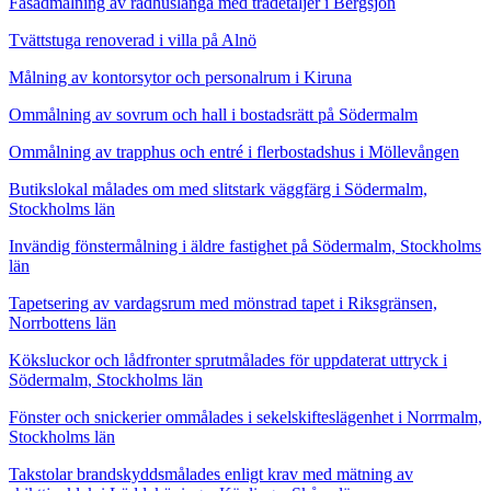
Fasadmålning av radhuslänga med trädetaljer i Bergsjön
Tvättstuga renoverad i villa på Alnö
Målning av kontorsytor och personalrum i Kiruna
Ommålning av sovrum och hall i bostadsrätt på Södermalm
Ommålning av trapphus och entré i flerbostadshus i Möllevången
Butikslokal målades om med slitstark väggfärg i Södermalm,
Stockholms län
Invändig fönstermålning i äldre fastighet på Södermalm, Stockholms
län
Tapetsering av vardagsrum med mönstrad tapet i Riksgränsen,
Norrbottens län
Köksluckor och lådfronter sprutmålades för uppdaterat uttryck i
Södermalm, Stockholms län
Fönster och snickerier ommålades i sekelskifteslägenhet i Norrmalm,
Stockholms län
Takstolar brandskyddsmålades enligt krav med mätning av