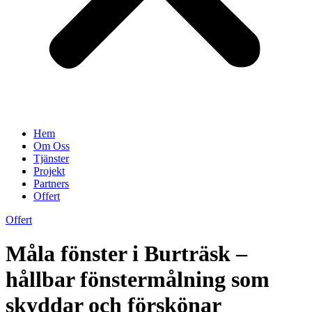
Hem
Om Oss
Tjänster
Projekt
Partners
Offert
Offert
Måla fönster i Burträsk –
hållbar fönstermålning som
skyddar och förskönar