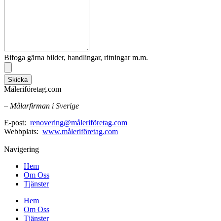
Bifoga gärna bilder, handlingar, ritningar m.m.
Skicka
Måleriföretag.com
– Målarfirman i Sverige
E-post:
renovering@måleriföretag.com
Webbplats:
www.måleriföretag.com
Navigering
Hem
Om Oss
Tjänster
Hem
Om Oss
Tjänster