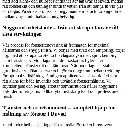
med god glans- och kulörbeständighet ger långvarigt skydd, medan
rätt fönsterkitt och tätningar hindrar vatten från att tränga in vid glas
och fogar. På så vis bromsar vi begynnande röta och förlänger tiden
mellan varje underhållsmålning betydligt.
Noggrant arbetsflöde – från att skrapa fönster till
sista strykningen
Vår process för fönsterrenovering är framtagen för maximal
hållbarhet och snygg finish. Vi börjar med tvätt och rengöring, följer
upp med att skrapa fönster och avlägsna gammal, sprucken färg.
Därefter slipar vi ytor, lagar mindre träskador, byter eller
kompletterar fönsterkitt och tätningar. När underlaget är stabilt
grundmålar vi, tätar skarvar och gör en noggrann mellanstrykning
för optimal vidhäftning. Slutligen appliceras en slitstark täckfärg i
rätt glans för både invändig och utvändig fönstermålning. Vi
skyddar glas och beslag, arbetar dammfritt och håller noggranna
torktider för en jämn, hållbar yta med skarp kant och professionell
finish.
Tjänster och arbetsmoment – komplett hjälp för
målning av fönster i Duved
Vi erbjuder helhetslösningar för att måla fönster och renovera