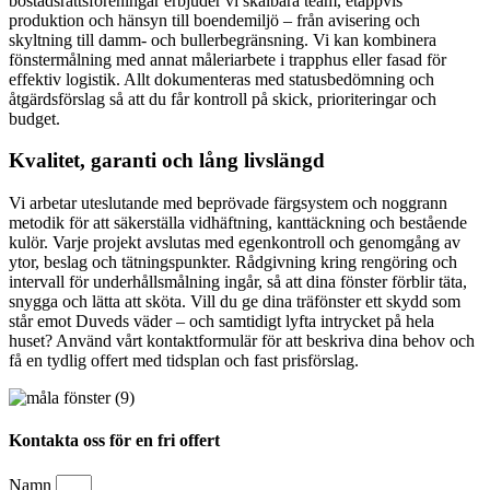
bostadsrättsföreningar erbjuder vi skalbara team, etappvis
produktion och hänsyn till boendemiljö – från avisering och
skyltning till damm- och bullerbegränsning. Vi kan kombinera
fönstermålning med annat måleriarbete i trapphus eller fasad för
effektiv logistik. Allt dokumenteras med statusbedömning och
åtgärdsförslag så att du får kontroll på skick, prioriteringar och
budget.
Kvalitet, garanti och lång livslängd
Vi arbetar uteslutande med beprövade färgsystem och noggrann
metodik för att säkerställa vidhäftning, kanttäckning och bestående
kulör. Varje projekt avslutas med egenkontroll och genomgång av
ytor, beslag och tätningspunkter. Rådgivning kring rengöring och
intervall för underhållsmålning ingår, så att dina fönster förblir täta,
snygga och lätta att sköta. Vill du ge dina träfönster ett skydd som
står emot Duveds väder – och samtidigt lyfta intrycket på hela
huset? Använd vårt kontaktformulär för att beskriva dina behov och
få en tydlig offert med tidsplan och fast prisförslag.
Kontakta oss för en fri offert
Namn