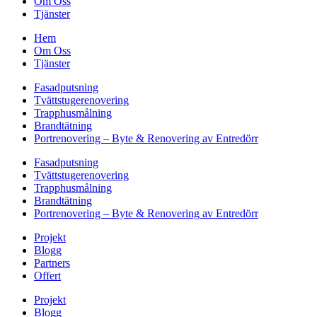
Om Oss
Tjänster
Hem
Om Oss
Tjänster
Fasadputsning
Tvättstugerenovering
Trapphusmålning
Brandtätning
Portrenovering – Byte & Renovering av Entredörr
Fasadputsning
Tvättstugerenovering
Trapphusmålning
Brandtätning
Portrenovering – Byte & Renovering av Entredörr
Projekt
Blogg
Partners
Offert
Projekt
Blogg