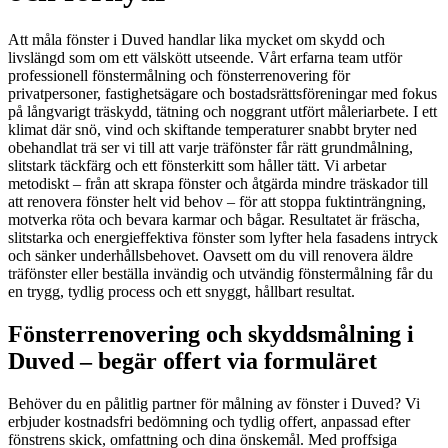
Att måla fönster i Duved handlar lika mycket om skydd och
livslängd som om ett välskött utseende. Vårt erfarna team utför
professionell fönstermålning och fönsterrenovering för
privatpersoner, fastighetsägare och bostadsrättsföreningar med fokus
på långvarigt träskydd, tätning och noggrant utfört måleriarbete. I ett
klimat där snö, vind och skiftande temperaturer snabbt bryter ned
obehandlat trä ser vi till att varje träfönster får rätt grundmålning,
slitstark täckfärg och ett fönsterkitt som håller tätt. Vi arbetar
metodiskt – från att skrapa fönster och åtgärda mindre träskador till
att renovera fönster helt vid behov – för att stoppa fuktinträngning,
motverka röta och bevara karmar och bågar. Resultatet är fräscha,
slitstarka och energieffektiva fönster som lyfter hela fasadens intryck
och sänker underhållsbehovet. Oavsett om du vill renovera äldre
träfönster eller beställa invändig och utvändig fönstermålning får du
en trygg, tydlig process och ett snyggt, hållbart resultat.
Fönsterrenovering och skyddsmålning i
Duved – begär offert via formuläret
Behöver du en pålitlig partner för målning av fönster i Duved? Vi
erbjuder kostnadsfri bedömning och tydlig offert, anpassad efter
fönstrens skick, omfattning och dina önskemål. Med proffsiga