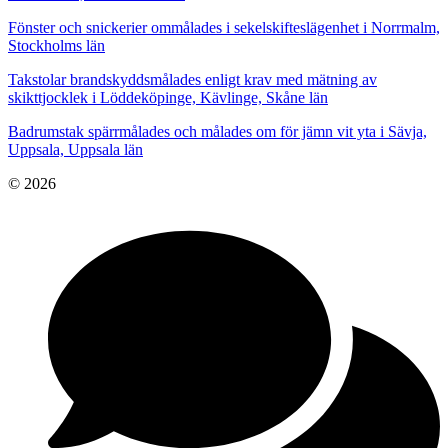
Fönster och snickerier ommålades i sekelskifteslägenhet i Norrmalm,
Stockholms län
Takstolar brandskyddsmålades enligt krav med mätning av
skikttjocklek i Löddeköpinge, Kävlinge, Skåne län
Badrumstak spärrmålades och målades om för jämn vit yta i Sävja,
Uppsala, Uppsala län
© 2026