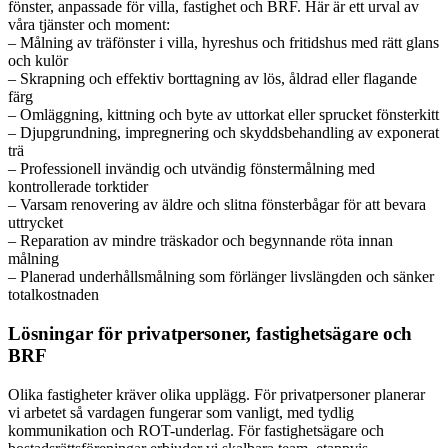
fönster, anpassade för villa, fastighet och BRF. Här är ett urval av
våra tjänster och moment:
– Målning av träfönster i villa, hyreshus och fritidshus med rätt glans
och kulör
– Skrapning och effektiv borttagning av lös, åldrad eller flagande
färg
– Omläggning, kittning och byte av uttorkat eller sprucket fönsterkitt
– Djupgrundning, impregnering och skyddsbehandling av exponerat
trä
– Professionell invändig och utvändig fönstermålning med
kontrollerade torktider
– Varsam renovering av äldre och slitna fönsterbågar för att bevara
uttrycket
– Reparation av mindre träskador och begynnande röta innan
målning
– Planerad underhållsmålning som förlänger livslängden och sänker
totalkostnaden
Lösningar för privatpersoner, fastighetsägare och
BRF
Olika fastigheter kräver olika upplägg. För privatpersoner planerar
vi arbetet så vardagen fungerar som vanligt, med tydlig
kommunikation och ROT-underlag. För fastighetsägare och