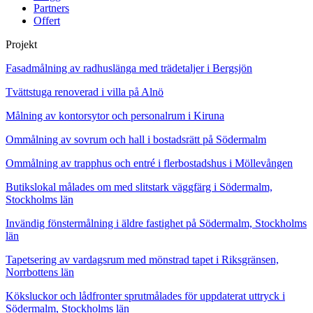
Partners
Offert
Projekt
Fasadmålning av radhuslänga med trädetaljer i Bergsjön
Tvättstuga renoverad i villa på Alnö
Målning av kontorsytor och personalrum i Kiruna
Ommålning av sovrum och hall i bostadsrätt på Södermalm
Ommålning av trapphus och entré i flerbostadshus i Möllevången
Butikslokal målades om med slitstark väggfärg i Södermalm,
Stockholms län
Invändig fönstermålning i äldre fastighet på Södermalm, Stockholms
län
Tapetsering av vardagsrum med mönstrad tapet i Riksgränsen,
Norrbottens län
Köksluckor och lådfronter sprutmålades för uppdaterat uttryck i
Södermalm, Stockholms län