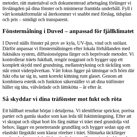
metoder, rätt materialval och dokumenterad arbetsgång förlänger vi
livslängden på dina fönster och minimerar framtida underhåll. Fyll i
vårt kontaktformulär så återkommer vi snabbt med förslag, tidsplan
och pris – smidigt och transparent.
Fönstermålning i Duved – anpassad för fjällklimatet
I Duved ställs fönster på prov av kyla, UV-ljus, vind och snölast.
Därför anpassar vi fönstermålningen efter lokala förhållanden med
fuktsäkra system, diffusionsöppna färger och beprövade metoder. Vi
kontrollerar träets fukthalt, rengör noggrant och bygger upp ett
komplett skydd med grundning, mellanstrykning och täckfärg som
står emot väderpåverkan. Vårt fokus ligger på tätningar och hörn där
fukt ofta tar sig in, samt korrekt kittning runt glaset. Genom att
kombinera estetik och funktion säkerställer vi att dina träfönster
håller sig täta, välvårdade och lättskötta – år efter år.
Så skyddar vi dina träfönster mot fukt och röta
Ett hållbart resultat börjar i detaljerna. Vi identifierar sprickor, porösa
partier och gamla skador som kan leda till fuktinträngning. Efter att
vi skrapat och slipat bort lös färg mättar vi träet med grundolja vid
behov, lägger en penetrerande grundfärg och bygger sedan upp ett
elastiskt färgskikt som klarar rörelser i träet. Slitstarka täckfärger