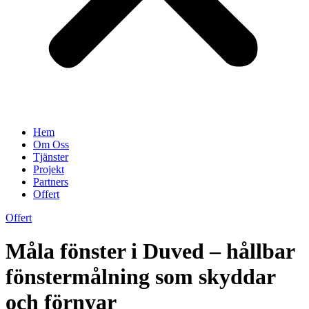
Hem
Om Oss
Tjänster
Projekt
Partners
Offert
Offert
Måla fönster i Duved – hållbar
fönstermålning som skyddar
och förnyar