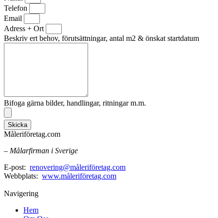
Telefon
Email
Adress + Ort
Beskriv ert behov, förutsättningar, antal m2 & önskat startdatum
Bifoga gärna bilder, handlingar, ritningar m.m.
Skicka
Måleriföretag.com
– Målarfirman i Sverige
E-post:
renovering@måleriföretag.com
Webbplats:
www.måleriföretag.com
Navigering
Hem