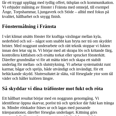
får ett tryggt upplägg med tydlig offert, tidsplan och kommunikation.
Vi erbjuder målning av fönster i Fränsta med omnejd, till exempel
Ånge, Torpshammar, Ljungaverk och Stöde – alltid med fokus på
kvalitet, hållbarhet och snygg finish.
Fönstermålning i Fränsta
I vårt klimat utsätts fönster för kraftiga växlingar mellan kyla,
nederbörd och sol – något som snabbt kan bryta ner trä om skyddet
brister. Med noggrant underarbete och rätt teknik stoppar vi fukten
innan den letar sig in. Vi börjar med att skrapa lös och kritande färg,
kontrollera kittfalsen och ersätta torkat eller sprucket fönsterkitt.
Därefter grundmålar vi för att mätta träet och skapa ett stabilt
underlag för mellan- och slutstrykning. Vi arbetar systematiskt runt
karmar, bågar och spröjs, både utvändigt och invändigt, för ett
heltäckande skydd. Slutresultatet är släta, väl förseglade ytor som tål
väder och håller kulören längre.
Så skyddar vi dina träfönster mot fukt och röta
Ett hållbart resultat börjar med en noggrann genomgång. Vi
identifierar öppna skarvar, poröst trä och sprickor där fukt kan tränga
in. Mindre rötskador fräses ur och lagas med passande
träreparationer, därefter förseglas underlaget. Kittning görs