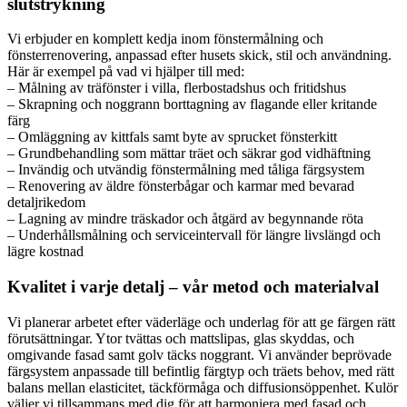
slutstrykning
Vi erbjuder en komplett kedja inom fönstermålning och
fönsterrenovering, anpassad efter husets skick, stil och användning.
Här är exempel på vad vi hjälper till med:
– Målning av träfönster i villa, flerbostadshus och fritidshus
– Skrapning och noggrann borttagning av flagande eller kritande
färg
– Omläggning av kittfals samt byte av sprucket fönsterkitt
– Grundbehandling som mättar träet och säkrar god vidhäftning
– Invändig och utvändig fönstermålning med tåliga färgsystem
– Renovering av äldre fönsterbågar och karmar med bevarad
detaljrikedom
– Lagning av mindre träskador och åtgärd av begynnande röta
– Underhållsmålning och serviceintervall för längre livslängd och
lägre kostnad
Kvalitet i varje detalj – vår metod och materialval
Vi planerar arbetet efter väderläge och underlag för att ge färgen rätt
förutsättningar. Ytor tvättas och mattslipas, glas skyddas, och
omgivande fasad samt golv täcks noggrant. Vi använder beprövade
färgsystem anpassade till befintlig färgtyp och träets behov, med rätt
balans mellan elasticitet, täckförmåga och diffusionsöppenhet. Kulör
väljer vi tillsammans med dig för att harmoniera med fasad och