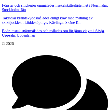
Fönster och snickerier ommålades i sekelskifteslägenhet i Norrmalm,
Stockholms län
Takstolar brandskyddsmålades enligt krav med mätning av
skikttjocklek i Löddeköpinge, Kävlinge, Skåne län
Badrumstak spärrmålades och målades om för jämn vit yta i Sävja,
Uppsala, Uppsala län
© 2026