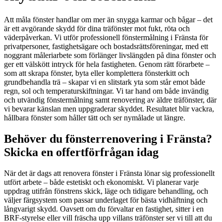
Att måla fönster handlar om mer än snygga karmar och bågar – det
är ett avgörande skydd för dina träfönster mot fukt, röta och
väderpåverkan. Vi utför professionell fönstermålning i Fränsta för
privatpersoner, fastighetsägare och bostadsrättsföreningar, med ett
noggrant måleriarbete som förlänger livslängden på dina fönster och
ger ett välskött intryck för hela fastigheten. Genom rätt förarbete –
som att skrapa fönster, byta eller komplettera fönsterkitt och
grundbehandla trä – skapar vi en slitstark yta som står emot både
regn, sol och temperaturskiftningar. Vi tar hand om både invändig
och utvändig fönstermålning samt renovering av äldre träfönster, där
vi bevarar känslan men uppgraderar skyddet. Resultatet blir vackra,
hållbara fönster som håller tätt och ser nymålade ut längre.
Behöver du fönsterrenovering i Fränsta?
Skicka en offertförfrågan idag
När det är dags att renovera fönster i Fränsta lönar sig professionellt
utfört arbete – både estetiskt och ekonomiskt. Vi planerar varje
uppdrag utifrån fönstrens skick, läge och tidigare behandling, och
väljer färgsystem som passar underlaget för bästa vidhäftning och
långvarigt skydd. Oavsett om du förvaltar en fastighet, sitter i en
BRF-styrelse eller vill fräscha upp villans träfönster ser vi till att du