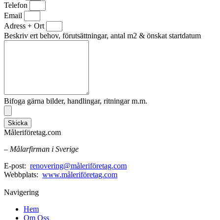
Telefon
Email
Adress + Ort
Beskriv ert behov, förutsättningar, antal m2 & önskat startdatum
Bifoga gärna bilder, handlingar, ritningar m.m.
Skicka
Måleriföretag.com
– Målarfirman i Sverige
E-post:
renovering@måleriföretag.com
Webbplats:
www.måleriföretag.com
Navigering
Hem
Om Oss