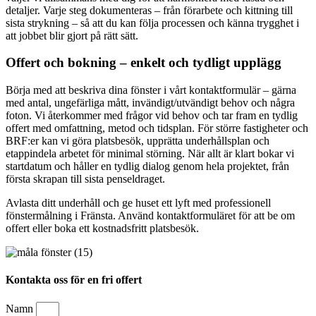
detaljer. Varje steg dokumenteras – från förarbete och kittning till
sista strykning – så att du kan följa processen och känna trygghet i
att jobbet blir gjort på rätt sätt.
Offert och bokning – enkelt och tydligt upplägg
Börja med att beskriva dina fönster i vårt kontaktformulär – gärna
med antal, ungefärliga mått, invändigt/utvändigt behov och några
foton. Vi återkommer med frågor vid behov och tar fram en tydlig
offert med omfattning, metod och tidsplan. För större fastigheter och
BRF:er kan vi göra platsbesök, upprätta underhållsplan och
etappindela arbetet för minimal störning. När allt är klart bokar vi
startdatum och håller en tydlig dialog genom hela projektet, från
första skrapan till sista penseldraget.
Avlasta ditt underhåll och ge huset ett lyft med professionell
fönstermålning i Fränsta. Använd kontaktformuläret för att be om
offert eller boka ett kostnadsfritt platsbesök.
Kontakta oss för en fri offert
Namn