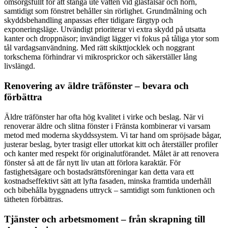
omsorgsfullt för att stänga ute vatten vid glasfalsar och hörn,
samtidigt som fönstret behåller sin rörlighet. Grundmålning och
skyddsbehandling anpassas efter tidigare färgtyp och
exponeringsläge. Utvändigt prioriterar vi extra skydd på utsatta
kanter och droppnäsor; invändigt lägger vi fokus på tåliga ytor som
tål vardagsanvändning. Med rätt skikttjocklek och noggrant
torkschema förhindrar vi mikrosprickor och säkerställer lång
livslängd.
Renovering av äldre träfönster – bevara och
förbättra
Äldre träfönster har ofta hög kvalitet i virke och beslag. När vi
renoverar äldre och slitna fönster i Fränsta kombinerar vi varsam
metod med moderna skyddssystem. Vi tar hand om spröjsade bågar,
justerar beslag, byter trasigt eller uttorkat kitt och återställer profiler
och kanter med respekt för originalutförandet. Målet är att renovera
fönster så att de får nytt liv utan att förlora karaktär. För
fastighetsägare och bostadsrättsföreningar kan detta vara ett
kostnadseffektivt sätt att lyfta fasaden, minska framtida underhåll
och bibehålla byggnadens uttryck – samtidigt som funktionen och
tätheten förbättras.
Tjänster och arbetsmoment – från skrapning till