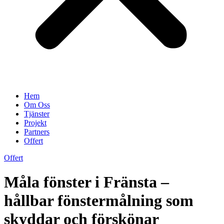
Hem
Om Oss
Tjänster
Projekt
Partners
Offert
Offert
Måla fönster i Fränsta –
hållbar fönstermålning som
skyddar och förskönar