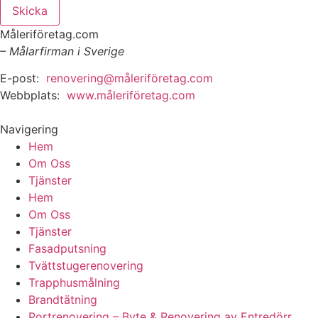
Skicka
Måleriföretag.com
– Målarfirman i Sverige
E-post:
renovering@måleriföretag.com
Webbplats:
www.måleriföretag.com
Navigering
Hem
Om Oss
Tjänster
Hem
Om Oss
Tjänster
Fasadputsning
Tvättstugerenovering
Trapphusmålning
Brandtätning
Portrenovering – Byte & Renovering av Entredörr