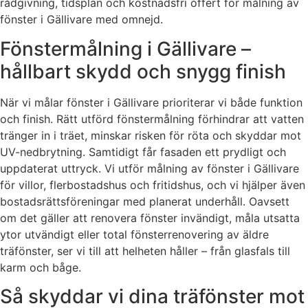
rådgivning, tidsplan och kostnadsfri offert för målning av
fönster i Gällivare med omnejd.
Fönstermålning i Gällivare –
hållbart skydd och snygg finish
När vi målar fönster i Gällivare prioriterar vi både funktion
och finish. Rätt utförd fönstermålning förhindrar att vatten
tränger in i träet, minskar risken för röta och skyddar mot
UV-nedbrytning. Samtidigt får fasaden ett prydligt och
uppdaterat uttryck. Vi utför målning av fönster i Gällivare
för villor, flerbostadshus och fritidshus, och vi hjälper även
bostadsrättsföreningar med planerat underhåll. Oavsett
om det gäller att renovera fönster invändigt, måla utsatta
ytor utvändigt eller total fönsterrenovering av äldre
träfönster, ser vi till att helheten håller – från glasfals till
karm och båge.
Så skyddar vi dina träfönster mot