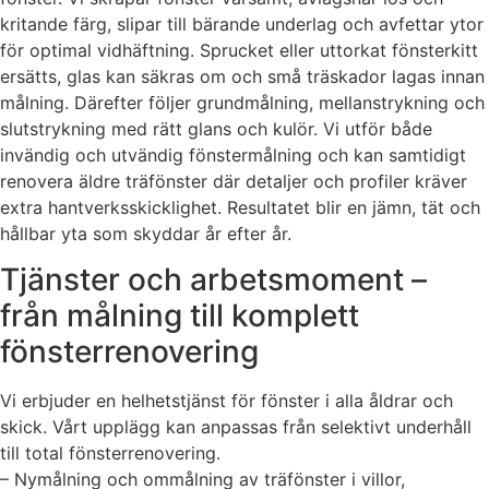
kritande färg, slipar till bärande underlag och avfettar ytor
för optimal vidhäftning. Sprucket eller uttorkat fönsterkitt
ersätts, glas kan säkras om och små träskador lagas innan
målning. Därefter följer grundmålning, mellanstrykning och
slutstrykning med rätt glans och kulör. Vi utför både
invändig och utvändig fönstermålning och kan samtidigt
renovera äldre träfönster där detaljer och profiler kräver
extra hantverksskicklighet. Resultatet blir en jämn, tät och
hållbar yta som skyddar år efter år.
Tjänster och arbetsmoment –
från målning till komplett
fönsterrenovering
Vi erbjuder en helhetstjänst för fönster i alla åldrar och
skick. Vårt upplägg kan anpassas från selektivt underhåll
till total fönsterrenovering.
– Nymålning och ommålning av träfönster i villor,