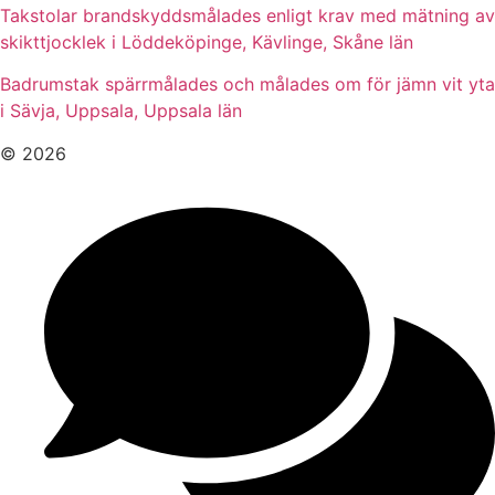
Takstolar brandskyddsmålades enligt krav med mätning av
skikttjocklek i Löddeköpinge, Kävlinge, Skåne län
Badrumstak spärrmålades och målades om för jämn vit yta
i Sävja, Uppsala, Uppsala län
© 2026