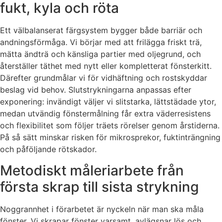
fukt, kyla och röta
Ett välbalanserat färgsystem bygger både barriär och
andningsförmåga. Vi börjar med att frilägga friskt trä,
mätta ändträ och känsliga partier med oljegrund, och
återställer täthet med nytt eller kompletterat fönsterkitt.
Därefter grundmålar vi för vidhäftning och rostskyddar
beslag vid behov. Slutstrykningarna anpassas efter
exponering: invändigt väljer vi slitstarka, lättstädade ytor,
medan utvändig fönstermålning får extra väderresistens
och flexibilitet som följer träets rörelser genom årstiderna.
På så sätt minskar risken för mikrosprekor, fuktinträngning
och påföljande rötskador.
Metodiskt måleriarbete från
första skrap till sista strykning
Noggrannhet i förarbetet är nyckeln när man ska måla
fönster. Vi skrapar fönster varsamt, avlägsnar lös och