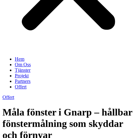
Hem
Om Oss
Tjänster
Projekt
Partners
Offert
Offert
Måla fönster i Gnarp – hållbar
fönstermålning som skyddar
och förnyar