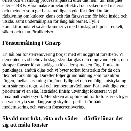
offert och en smidig process anpassad efter ditt hem, din fastighet
eller er BRF. Våra målare arbetar effektivt och säkert med material
och metoder som ger bästa möjliga skydd för träet. Du får
rådgivning om kulörer, glans och rätt färgsystem för både insida och
utsida, samt underhållsplan för lång hållbarhet. Fyll i
kontaktformuläret så återkommer vi med förslag och pris – enkelt,
säkert och utan förpliktelser.
Fönstermålning i Gnarp
En hållbar fönsterrenovering börjar med ett noggrant förarbete. Vi
demonterar vid behov beslag, skyddar glas och omgivande ytor, och
skrapar fönster för att avlägsna lös eller sprucken färg. Poröst trä
punktlagas, ändträ oljas och vi byter torkat fönsterkitt för tät och
flexibel förslutning. Därefter följer grundmålning som förankrar
färgen, mellanstrykning för jämn fyllighet och en tålig slutstrykning
som står emot regn, sol och temperaturväxlingar. För invändiga ytor
prioriterar vi en slät, lättstädad finish; utvändigt fokuserar vi på
maximalt väderskydd. Metodiken är optimerad för träfönster och ger
en vacker yta samt långvarigt skydd – perfekt för både
modernisering och varsam fönsterrenovering.
Skydd mot fukt, röta och väder – därför lönar det
sig att måla fönster