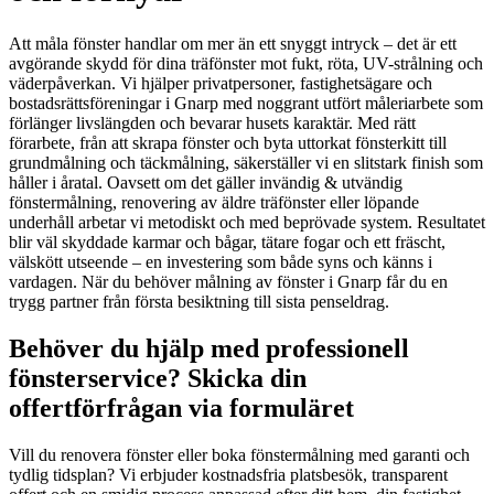
Att måla fönster handlar om mer än ett snyggt intryck – det är ett
avgörande skydd för dina träfönster mot fukt, röta, UV-strålning och
väderpåverkan. Vi hjälper privatpersoner, fastighetsägare och
bostadsrättsföreningar i Gnarp med noggrant utfört måleriarbete som
förlänger livslängden och bevarar husets karaktär. Med rätt
förarbete, från att skrapa fönster och byta uttorkat fönsterkitt till
grundmålning och täckmålning, säkerställer vi en slitstark finish som
håller i åratal. Oavsett om det gäller invändig & utvändig
fönstermålning, renovering av äldre träfönster eller löpande
underhåll arbetar vi metodiskt och med beprövade system. Resultatet
blir väl skyddade karmar och bågar, tätare fogar och ett fräscht,
välskött utseende – en investering som både syns och känns i
vardagen. När du behöver målning av fönster i Gnarp får du en
trygg partner från första besiktning till sista penseldrag.
Behöver du hjälp med professionell
fönsterservice? Skicka din
offertförfrågan via formuläret
Vill du renovera fönster eller boka fönstermålning med garanti och
tydlig tidsplan? Vi erbjuder kostnadsfria platsbesök, transparent