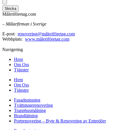
Skicka
Måleriföretag.com
– Målarfirman i Sverige
E-post:
renovering@måleriföretag.com
Webbplats:
www.måleriföretag.com
Navigering
Hem
Om Oss
Tjänster
Hem
Om Oss
Tjänster
Fasadputsning
Tvättstugerenovering
Trapphusmålning
Brandtätning
Portrenovering – Byte & Renovering av Entredörr