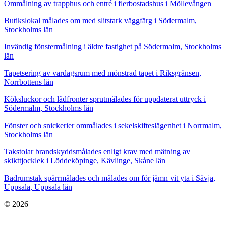
Ommålning av trapphus och entré i flerbostadshus i Möllevången
Butikslokal målades om med slitstark väggfärg i Södermalm,
Stockholms län
Invändig fönstermålning i äldre fastighet på Södermalm, Stockholms
län
Tapetsering av vardagsrum med mönstrad tapet i Riksgränsen,
Norrbottens län
Köksluckor och lådfronter sprutmålades för uppdaterat uttryck i
Södermalm, Stockholms län
Fönster och snickerier ommålades i sekelskifteslägenhet i Norrmalm,
Stockholms län
Takstolar brandskyddsmålades enligt krav med mätning av
skikttjocklek i Löddeköpinge, Kävlinge, Skåne län
Badrumstak spärrmålades och målades om för jämn vit yta i Sävja,
Uppsala, Uppsala län
© 2026