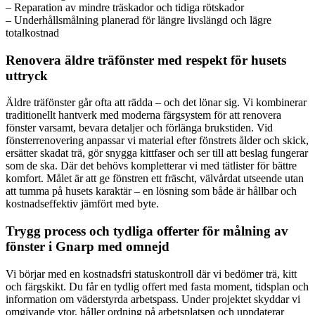
– Reparation av mindre träskador och tidiga rötskador
– Underhållsmålning planerad för längre livslängd och lägre
totalkostnad
Renovera äldre träfönster med respekt för husets
uttryck
Äldre träfönster går ofta att rädda – och det lönar sig. Vi kombinerar
traditionellt hantverk med moderna färgsystem för att renovera
fönster varsamt, bevara detaljer och förlänga brukstiden. Vid
fönsterrenovering anpassar vi material efter fönstrets ålder och skick,
ersätter skadat trä, gör snygga kittfaser och ser till att beslag fungerar
som de ska. Där det behövs kompletterar vi med tätlister för bättre
komfort. Målet är att ge fönstren ett fräscht, välvårdat utseende utan
att tumma på husets karaktär – en lösning som både är hållbar och
kostnadseffektiv jämfört med byte.
Trygg process och tydliga offerter för målning av
fönster i Gnarp med omnejd
Vi börjar med en kostnadsfri statuskontroll där vi bedömer trä, kitt
och färgskikt. Du får en tydlig offert med fasta moment, tidsplan och
information om väderstyrda arbetspass. Under projektet skyddar vi
omgivande ytor, håller ordning på arbetsplatsen och uppdaterar