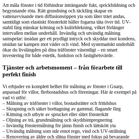
Att måla fönster i tid förhindrar inträngande fukt, sprickbildning och
begynnande röta. Rätt grundning och täckfärg skapar en
vattenavvisande men diffusionsöppen yta som låter träet andas,
samtidigt som elastiskt fönsterkitt håller fogarna täta över tid. UV-
stabil färg minskar kritning och kulörblekning, vilket förlänger
intervallen mellan underhåll. Invändig och utvändig målning
samspelar: insidan ger ett prydligt intryck och skyddar mot kondens,
utsidan tar kampen mot väder och vind. Med systematiskt underhåll
ökar du livslängden på dina träfönster väsentligt – en smart
investering för både estetik, funktion och fastighetsvärde.
Tjänster och arbetsmoment – från förarbete till
perfekt finish
Vi erbjuder en komplett helhet för målning av fönster i Gnarp,
anpassad för villor, flerbostadshus och föreningar. Här är exempel på
vad vi utför:
– Målning av träfönster i villor, bostadsrätter och fritidshus
– Skrapning och säker borttagning av gammal, flagande färg
– Kittning och utbyte av sprucket eller slitet fönsterkitt
– Oljning av trä, grundmålning och skyddsimpregnering
– Invändig fönstermålning för jämn finish och lättskött yta
– Utvändig målning som står emot regn, vind och UV-strålning
– Renovering av äldre och slitna fönster med fokus på bevarande