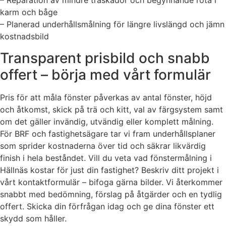
– Reparation av mindre träskador och begynnande röta i
karm och båge
– Planerad underhållsmålning för längre livslängd och jämn
kostnadsbild
Transparent prisbild och snabb
offert – börja med vårt formulär
Pris för att måla fönster påverkas av antal fönster, höjd
och åtkomst, skick på trä och kitt, val av färgsystem samt
om det gäller invändig, utvändig eller komplett målning.
För BRF och fastighetsägare tar vi fram underhållsplaner
som sprider kostnaderna över tid och säkrar likvärdig
finish i hela beståndet. Vill du veta vad fönstermålning i
Hällnäs kostar för just din fastighet? Beskriv ditt projekt i
vårt kontaktformulär – bifoga gärna bilder. Vi återkommer
snabbt med bedömning, förslag på åtgärder och en tydlig
offert. Skicka din förfrågan idag och ge dina fönster ett
skydd som håller.