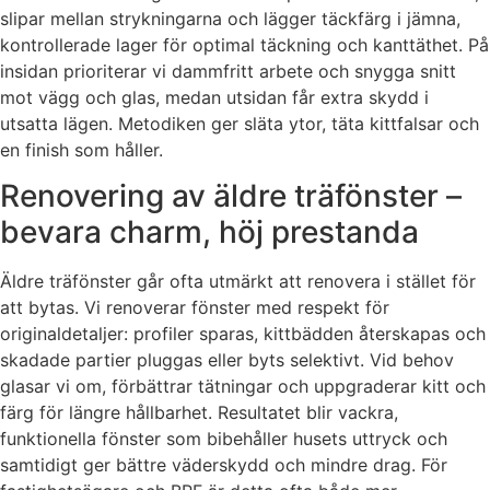
slipar mellan strykningarna och lägger täckfärg i jämna,
kontrollerade lager för optimal täckning och kanttäthet. På
insidan prioriterar vi dammfritt arbete och snygga snitt
mot vägg och glas, medan utsidan får extra skydd i
utsatta lägen. Metodiken ger släta ytor, täta kittfalsar och
en finish som håller.
Renovering av äldre träfönster –
bevara charm, höj prestanda
Äldre träfönster går ofta utmärkt att renovera i stället för
att bytas. Vi renoverar fönster med respekt för
originaldetaljer: profiler sparas, kittbädden återskapas och
skadade partier pluggas eller byts selektivt. Vid behov
glasar vi om, förbättrar tätningar och uppgraderar kitt och
färg för längre hållbarhet. Resultatet blir vackra,
funktionella fönster som bibehåller husets uttryck och
samtidigt ger bättre väderskydd och mindre drag. För