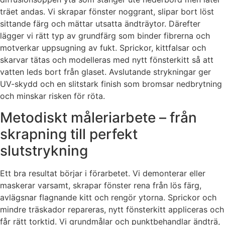
träet andas. Vi skrapar fönster noggrant, slipar bort löst
sittande färg och mättar utsatta ändträytor. Därefter
lägger vi rätt typ av grundfärg som binder fibrerna och
motverkar uppsugning av fukt. Sprickor, kittfalsar och
skarvar tätas och modelleras med nytt fönsterkitt så att
vatten leds bort från glaset. Avslutande strykningar ger
UV-skydd och en slitstark finish som bromsar nedbrytning
och minskar risken för röta.
Metodiskt måleriarbete – från
skrapning till perfekt
slutstrykning
Ett bra resultat börjar i förarbetet. Vi demonterar eller
maskerar varsamt, skrapar fönster rena från lös färg,
avlägsnar flagnande kitt och rengör ytorna. Sprickor och
mindre träskador repareras, nytt fönsterkitt appliceras och
får rätt torktid. Vi grundmålar och punktbehandlar ändträ,