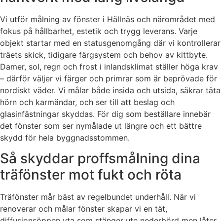
Vi utför målning av fönster i Hällnäs och närområdet med
fokus på hållbarhet, estetik och trygg leverans. Varje
objekt startar med en statusgenomgång där vi kontrollerar
träets skick, tidigare färgsystem och behov av kittbyte.
Damer, sol, regn och frost i inlandsklimat ställer höga krav
– därför väljer vi färger och primrar som är beprövade för
nordiskt väder. Vi målar både insida och utsida, säkrar täta
hörn och karmändar, och ser till att beslag och
glasinfästningar skyddas. För dig som beställare innebär
det fönster som ser nymålade ut längre och ett bättre
skydd för hela byggnadsstommen.
Så skyddar proffsmålning dina
träfönster mot fukt och röta
Träfönster mår bäst av regelbundet underhåll. När vi
renoverar och målar fönster skapar vi en tät,
diffusionsöppen yta som stänger ute nederbörd men låter