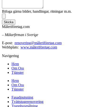
Bifoga gärna bilder, handlingar, ritningar m.m.
Skicka
Måleriföretag.com
– Målarfirman i Sverige
E-post:
renovering@måleriföretag.com
Webbplats:
www.måleriföretag.com
Navigering
Hem
Om Oss
Tjänster
Hem
Om Oss
Tjänster
Fasadputsning
Tvättstugerenovering
Trapphusmålning