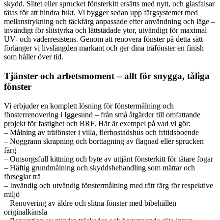
skydd. Slitet eller sprucket fönsterkitt ersätts med nytt, och glasfalsar
tätas för att hindra fukt. Vi bygger sedan upp färgsystemet med
mellanstrykning och täckfärg anpassade efter användning och läge –
invändigt för slitstyrka och lättstädade ytor, utvändigt för maximal
UV- och väderresistens. Genom att renovera fönster på detta sätt
förlänger vi livslängden markant och ger dina träfönster en finish
som håller över tid.
Tjänster och arbetsmoment – allt för snygga, tåliga
fönster
Vi erbjuder en komplett lösning för fönstermålning och
fönsterrenovering i Iggesund – från små åtgärder till omfattande
projekt för fastighet och BRF. Här är exempel på vad vi gör:
– Målning av träfönster i villa, flerbostadshus och fritidsboende
– Noggrann skrapning och borttagning av flagnad eller sprucken
färg
– Omsorgsfull kittning och byte av uttjänt fönsterkitt för tätare fogar
– Häftig grundmålning och skyddsbehandling som mättar och
förseglar trä
– Invändig och utvändig fönstermålning med rätt färg för respektive
miljö
– Renovering av äldre och slitna fönster med bibehållen
originalkänsla