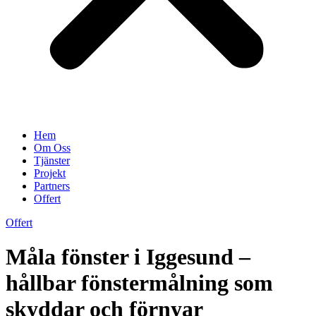
Hem
Om Oss
Tjänster
Projekt
Partners
Offert
Offert
Måla fönster i Iggesund –
hållbar fönstermålning som
skyddar och förnyar