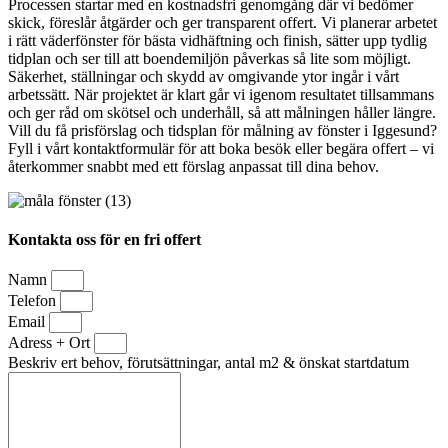
Processen startar med en kostnadsfri genomgång där vi bedömer
skick, föreslår åtgärder och ger transparent offert. Vi planerar arbetet
i rätt väderfönster för bästa vidhäftning och finish, sätter upp tydlig
tidplan och ser till att boendemiljön påverkas så lite som möjligt.
Säkerhet, ställningar och skydd av omgivande ytor ingår i vårt
arbetssätt. När projektet är klart går vi igenom resultatet tillsammans
och ger råd om skötsel och underhåll, så att målningen håller längre.
Vill du få prisförslag och tidsplan för målning av fönster i Iggesund?
Fyll i vårt kontaktformulär för att boka besök eller begära offert – vi
återkommer snabbt med ett förslag anpassat till dina behov.
Kontakta oss för en fri offert
Namn
Telefon
Email
Adress + Ort
Beskriv ert behov, förutsättningar, antal m2 & önskat startdatum