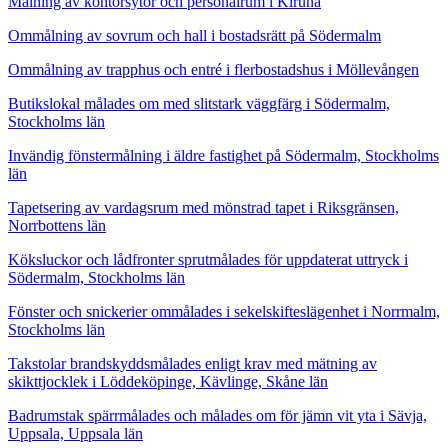
Målning av kontorsytor och personalrum i Kiruna
Ommålning av sovrum och hall i bostadsrätt på Södermalm
Ommålning av trapphus och entré i flerbostadshus i Möllevången
Butikslokal målades om med slitstark väggfärg i Södermalm,
Stockholms län
Invändig fönstermålning i äldre fastighet på Södermalm, Stockholms
län
Tapetsering av vardagsrum med mönstrad tapet i Riksgränsen,
Norrbottens län
Köksluckor och lådfronter sprutmålades för uppdaterat uttryck i
Södermalm, Stockholms län
Fönster och snickerier ommålades i sekelskifteslägenhet i Norrmalm,
Stockholms län
Takstolar brandskyddsmålades enligt krav med mätning av
skikttjocklek i Löddeköpinge, Kävlinge, Skåne län
Badrumstak spärrmålades och målades om för jämn vit yta i Sävja,
Uppsala, Uppsala län