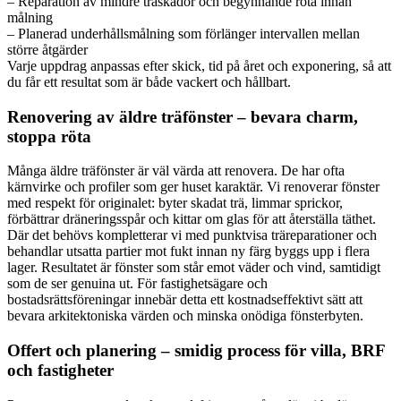
– Reparation av mindre träskador och begynnande röta innan
målning
– Planerad underhållsmålning som förlänger intervallen mellan
större åtgärder
Varje uppdrag anpassas efter skick, tid på året och exponering, så att
du får ett resultat som är både vackert och hållbart.
Renovering av äldre träfönster – bevara charm,
stoppa röta
Många äldre träfönster är väl värda att renovera. De har ofta
kärnvirke och profiler som ger huset karaktär. Vi renoverar fönster
med respekt för originalet: byter skadat trä, limmar sprickor,
förbättrar dräneringsspår och kittar om glas för att återställa täthet.
Där det behövs kompletterar vi med punktvisa träreparationer och
behandlar utsatta partier mot fukt innan ny färg byggs upp i flera
lager. Resultatet är fönster som står emot väder och vind, samtidigt
som de ser genuina ut. För fastighetsägare och
bostadsrättsföreningar innebär detta ett kostnadseffektivt sätt att
bevara arkitektoniska värden och minska onödiga fönsterbyten.
Offert och planering – smidig process för villa, BRF
och fastigheter