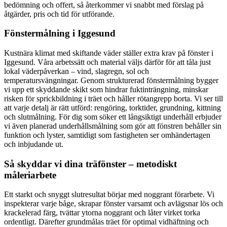
bedömning och offert, så återkommer vi snabbt med förslag på
åtgärder, pris och tid för utförande.
Fönstermålning i Iggesund
Kustnära klimat med skiftande väder ställer extra krav på fönster i
Iggesund. Våra arbetssätt och material väljs därför för att tåla just
lokal väderpåverkan – vind, slagregn, sol och
temperatursvängningar. Genom strukturerad fönstermålning bygger
vi upp ett skyddande skikt som hindrar fuktinträngning, minskar
risken för sprickbildning i träet och håller rötangrepp borta. Vi ser till
att varje detalj är rätt utförd: rengöring, torktider, grundning, kittning
och slutmålning. För dig som söker ett långsiktigt underhåll erbjuder
vi även planerad underhållsmålning som gör att fönstren behåller sin
funktion och lyster, samtidigt som fastigheten ser omhändertagen
och inbjudande ut.
Så skyddar vi dina träfönster – metodiskt
måleriarbete
Ett starkt och snyggt slutresultat börjar med noggrant förarbete. Vi
inspekterar varje båge, skrapar fönster varsamt och avlägsnar lös och
krackelerad färg, tvättar ytorna noggrant och låter virket torka
ordentligt. Därefter grundmålas träet för optimal vidhäftning och