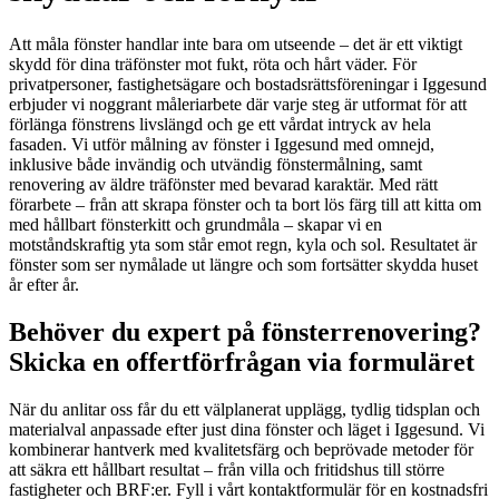
Att måla fönster handlar inte bara om utseende – det är ett viktigt
skydd för dina träfönster mot fukt, röta och hårt väder. För
privatpersoner, fastighetsägare och bostadsrättsföreningar i Iggesund
erbjuder vi noggrant måleriarbete där varje steg är utformat för att
förlänga fönstrens livslängd och ge ett vårdat intryck av hela
fasaden. Vi utför målning av fönster i Iggesund med omnejd,
inklusive både invändig och utvändig fönstermålning, samt
renovering av äldre träfönster med bevarad karaktär. Med rätt
förarbete – från att skrapa fönster och ta bort lös färg till att kitta om
med hållbart fönsterkitt och grundmåla – skapar vi en
motståndskraftig yta som står emot regn, kyla och sol. Resultatet är
fönster som ser nymålade ut längre och som fortsätter skydda huset
år efter år.
Behöver du expert på fönsterrenovering?
Skicka en offertförfrågan via formuläret
När du anlitar oss får du ett välplanerat upplägg, tydlig tidsplan och
materialval anpassade efter just dina fönster och läget i Iggesund. Vi
kombinerar hantverk med kvalitetsfärg och beprövade metoder för
att säkra ett hållbart resultat – från villa och fritidshus till större
fastigheter och BRF:er. Fyll i vårt kontaktformulär för en kostnadsfri