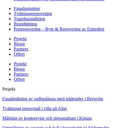
Fasadputsning
Tvättstugerenovering
Trapphusmålning
Brandtätning
Portrenovering – Byte & Renovering av Entredörr
Projekt
Blogg
Partners
Offert
Projekt
Blogg
Partners
Offert
Projekt
Fasadmålning av radhuslänga med trädetaljer i Bergsjön
Tvättstuga renoverad i villa på Alnö
Målning av kontorsytor och personalrum i Kiruna
Ommålning av sovrum och hall i bostadsrätt på Södermalm