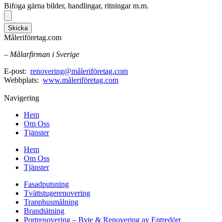
Bifoga gärna bilder, handlingar, ritningar m.m.
Skicka
Måleriföretag.com
– Målarfirman i Sverige
E-post:
renovering@måleriföretag.com
Webbplats:
www.måleriföretag.com
Navigering
Hem
Om Oss
Tjänster
Hem
Om Oss
Tjänster
Fasadputsning
Tvättstugerenovering
Trapphusmålning
Brandtätning
Portrenovering – Byte & Renovering av Entredörr