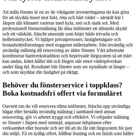
Att måla fönster är en av de viktigaste investeringarna du kan göra
för att skydda huset mot fukt, röta och hårt väder – särskilt här i
Järpen där klimatet varierar med kyla, snö och stark sol. Med
professionell fönstermålning får dina träfönster ett slitstarkt skydd
och ett välskött, fräscht utseende som höjer både trivseln och
helhetsintrycket. Vi hjälper privatpersoner, fastighetsägare och
bostadsrättsföreningar med noggrant måleriarbete, från invändig och
utvändig målning till renovering av äldre fönster. Vårt arbetssätt
kombinerar hantverkstradition och beprövade färgsystem så att träet
kan andas, kittet håller tätt och färgen står emot väderpåverkan
under lång tid. Resultatet blir fönster som ser nymålade ut längre –
och som skyddar din fastighet på riktigt.
Behöver du fönsterservice i toppklass?
Boka kostnadsfri offert via formuläret
Oavsett om du vill renovera slitna träfönster, fräscha upp utvändiga
bågar eller beställa invändig målning i samband med annan
renovering, gör vi arbetet tryggt och effektivt. Vi erbjuder målning
av fönster i Järpen med omnejd, anpassar tidsplanen efter
verksamhet eller boende och ser till att du får rätt färgsystem för just
din miljö. Få en tydlig offert, hållbar lösning och en finish som håller