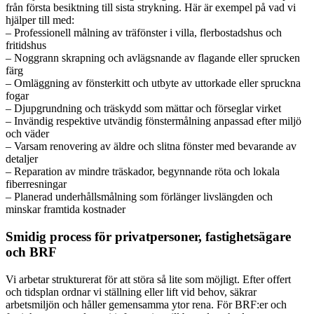
från första besiktning till sista strykning. Här är exempel på vad vi
hjälper till med:
– Professionell målning av träfönster i villa, flerbostadshus och
fritidshus
– Noggrann skrapning och avlägsnande av flagande eller sprucken
färg
– Omläggning av fönsterkitt och utbyte av uttorkade eller spruckna
fogar
– Djupgrundning och träskydd som mättar och förseglar virket
– Invändig respektive utvändig fönstermålning anpassad efter miljö
och väder
– Varsam renovering av äldre och slitna fönster med bevarande av
detaljer
– Reparation av mindre träskador, begynnande röta och lokala
fiberresningar
– Planerad underhållsmålning som förlänger livslängden och
minskar framtida kostnader
Smidig process för privatpersoner, fastighetsägare
och BRF
Vi arbetar strukturerat för att störa så lite som möjligt. Efter offert
och tidsplan ordnar vi ställning eller lift vid behov, säkrar
arbetsmiljön och håller gemensamma ytor rena. För BRF:er och