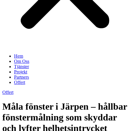
Hem
Om Oss
Tjänster
Projekt
Partners
Offert
Offert
Måla fönster i Järpen – hållbar
fönstermålning som skyddar
och lyfter helhetsintrycket