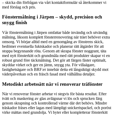
– skicka din förfrågan via vårt kontaktformulär så återkommer vi
med förslag och pris.
Fönstermålning i Järpen – skydd, precision och
snygg finish
Vår fönstermålning i Järpen omfattar både invändig och utvändig
målning, liksom komplett fönsterrenovering när träet behöver extra
omsorg. Vi börjar alltid med en genomgång av fönstrens skick,
bedömer eventuella fuktskador och planerar rätt åtgärder för att
stoppa begynnande röta. Genom att skrapa fönster noggrant, täta
med nytt fönsterkitt och grundmåla med rätt produkter skapar vi en
robust grund före täckmålning. Det gör att färgen fäster optimalt,
skyddar virket och ger en jämn, snygg yta. För villaägare,
fastighetsägare och BRF:er innebär detta ett långsiktigt skydd mot
väderpåverkan och en fräsch fasad med välhållna detaljer.
Metodiskt arbetssätt när vi renoverar träfönster
När vi renoverar fönster arbetar vi stegvis för bästa resultat. Efter
tvätt och maskering av glas avlägsnar vi lös och sprucken färg
genom skrapning och kontrollerad värme där det behövs. Mindre
träskador fräses eller lagas med lämpligt snickerispackel, och poröst
virke mättas med grundolja. Vi byter eller kompletterar fönsterkitt