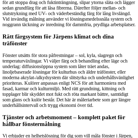
för att stoppa drag och fuktinträngning, slipar ytorna släta och lägger
sedan grundfärg för att låsa fibrerna. Därefter följer mellan- och
slutstrykning med UV- och väderbeständig färg för lång livslängd.
Vid invändig målning använder vi lösningsmedelssnåla system och
noggrann täckning av inredning för dammfria, prydliga arbetsplatser.
Rätt färgsystem för Järpens klimat och dina
träfönster
Fönster utsätts för stora påfrestningar – sol, kyla, slagregn och
temperaturväxlingar. Vi väljer färg och behandling efter läge och
underlag: diffusionsöppna system som låter träet andas,
linoljebaserade lösningar för kulturhus och äldre träfönster, eller
moderna akrylat-/alkydsystem där slitstyrka och underhållsvänlighet
prioriteras. Kulörer anpassas enligt NCS för att harmoniera med
fasad, karmar och kulturmiljö. Med rätt grundning, kittning och
topplager blir skyddet mot fukt och röta markant bättre, samtidigt
som glans och kulör består. Det här är måleriarbete som ger längre
underhållsintervall och trygg ekonomi över tid.
Tjänster och arbetsmoment – komplett paket för
hållbar fönstermålning
Vi erbjuder en helhetslösning för dig som vill måla fönster i Järpen,