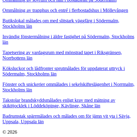
Ommålning av trapphus och entré i flerbostadshus i Möllevången
Butikslokal målades om med slitstark väggfärg i Södermalm,
Stockholms län
Invändig fönstermålning i äldre fastighet på Södermalm, Stockholms
län
Tapetsering av vardagsrum med mönstrad tapet i Riksgränsen,
Norrbottens län
Köksluckor och lådfronter sprutmålades för uppdaterat uttryck i
Södermalm, Stockholms län
Fönster och snickerier ommålades i sekelskifteslägenhet i Norrmalm,
Stockholms län
Takstolar brandskyddsmålades enligt krav med mätning av
skikttjocklek i Löddeköpinge, Kävlinge, Skåne län
Badrumstak spärrmålades och målades om för jämn vit yta i Sävja,
Uppsala, Uppsala län
© 2026