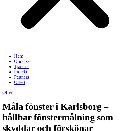
Hem
Om Oss
Tjänster
Projekt
Partners
Offert
Offert
Måla fönster i Karlsborg –
hållbar fönstermålning som
skyddar och förskönar