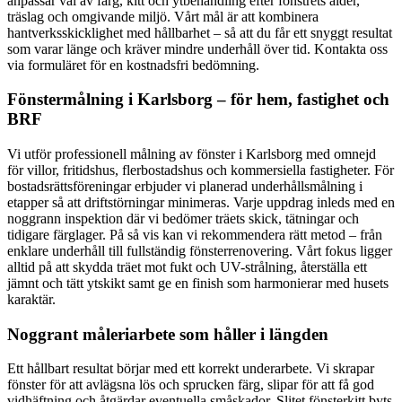
anpassar val av färg, kitt och ytbehandling efter fönstrets ålder,
träslag och omgivande miljö. Vårt mål är att kombinera
hantverksskicklighet med hållbarhet – så att du får ett snyggt resultat
som varar länge och kräver mindre underhåll över tid. Kontakta oss
via formuläret för en kostnadsfri bedömning.
Fönstermålning i Karlsborg – för hem, fastighet och
BRF
Vi utför professionell målning av fönster i Karlsborg med omnejd
för villor, fritidshus, flerbostadshus och kommersiella fastigheter. För
bostadsrättsföreningar erbjuder vi planerad underhållsmålning i
etapper så att driftstörningar minimeras. Varje uppdrag inleds med en
noggrann inspektion där vi bedömer träets skick, tätningar och
tidigare färglager. På så vis kan vi rekommendera rätt metod – från
enklare underhåll till fullständig fönsterrenovering. Vårt fokus ligger
alltid på att skydda träet mot fukt och UV-strålning, återställa ett
jämnt och tätt ytskikt samt ge en finish som harmonierar med husets
karaktär.
Noggrant måleriarbete som håller i längden
Ett hållbart resultat börjar med ett korrekt underarbete. Vi skrapar
fönster för att avlägsna lös och sprucken färg, slipar för att få god
vidhäftning och åtgärdar eventuella småskador. Slitet fönsterkitt byts