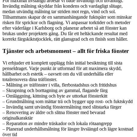
För maximal livslängd arbetar vi både invändigt och utvändigt.
Invändig målning skyddar från kondens och vardagligt slitage,
medan utvändig målning tar striden mot regn, vind och sol.
Tillsammans skapar de en sammanhängande fuktspärr som minskar
risken för sprickor och flagning. Vi anpassar torktider och metoder
efter väderläge i Karlsborg och planerar arbetet så att fönster kan
brukas under projektets gång. Du får ett heltäckande resultat med
korrekt färgskiktstjocklek, rätt glansgrad och en finish som håller.
Tjänster och arbetsmoment – allt för friska fönster
Vi erbjuder ett komplett upplägg från initial besiktning till sista
penseldraget. Varje punkt är utformad för att maximera skydd,
hållbarhet och estetik – oavsett om du vill underhålla eller
totalrenovera dina träfönster.
– Målning av träfönster i villa, flerbostadshus och fritidshus
– Skrapning och borttagning av gammal, flagande färg
– Omläggning, kittning och byte av uttorkat fönsterkitt
– Grundmålning som mättar trä och bygger upp rost- och fuktskydd
– Invändig samt utvändig fönstermålning med slitstarka färger
– Renovering av äldre och slitna fönster med bevarad
originalkaraktär
– Reparation av mindre träskador och lokala rötaangrepp
– Planerad underhållsmålning för längre livslängd och lägre kostnad
över tid