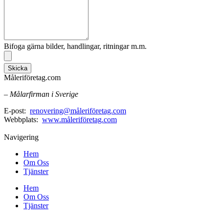
Bifoga gärna bilder, handlingar, ritningar m.m.
Skicka
Måleriföretag.com
– Målarfirman i Sverige
E-post:
renovering@måleriföretag.com
Webbplats:
www.måleriföretag.com
Navigering
Hem
Om Oss
Tjänster
Hem
Om Oss
Tjänster