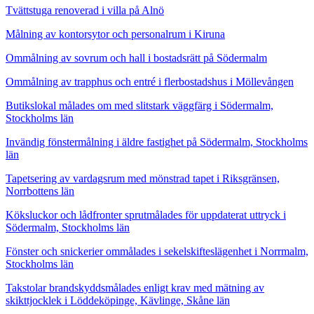
Tvättstuga renoverad i villa på Alnö
Målning av kontorsytor och personalrum i Kiruna
Ommålning av sovrum och hall i bostadsrätt på Södermalm
Ommålning av trapphus och entré i flerbostadshus i Möllevången
Butikslokal målades om med slitstark väggfärg i Södermalm,
Stockholms län
Invändig fönstermålning i äldre fastighet på Södermalm, Stockholms
län
Tapetsering av vardagsrum med mönstrad tapet i Riksgränsen,
Norrbottens län
Köksluckor och lådfronter sprutmålades för uppdaterat uttryck i
Södermalm, Stockholms län
Fönster och snickerier ommålades i sekelskifteslägenhet i Norrmalm,
Stockholms län
Takstolar brandskyddsmålades enligt krav med mätning av
skikttjocklek i Löddeköpinge, Kävlinge, Skåne län