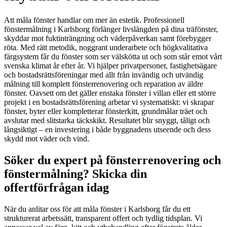
Att måla fönster handlar om mer än estetik. Professionell
fönstermålning i Karlsborg förlänger livslängden på dina träfönster,
skyddar mot fuktinträngning och väderpåverkan samt förebygger
röta. Med rätt metodik, noggrant underarbete och högkvalitativa
färgsystem får du fönster som ser välskötta ut och som står emot vårt
svenska klimat år efter år. Vi hjälper privatpersoner, fastighetsägare
och bostadsrättsföreningar med allt från invändig och utvändig
målning till komplett fönsterrenovering och reparation av äldre
fönster. Oavsett om det gäller enstaka fönster i villan eller ett större
projekt i en bostadsrättsförening arbetar vi systematiskt: vi skrapar
fönster, byter eller kompletterar fönsterkitt, grundmålar träet och
avslutar med slitstarka täckskikt. Resultatet blir snyggt, tåligt och
långsiktigt – en investering i både byggnadens utseende och dess
skydd mot väder och vind.
Söker du expert på fönsterrenovering och
fönstermålning? Skicka din
offertförfrågan idag
När du anlitar oss för att måla fönster i Karlsborg får du ett
strukturerat arbetssätt, transparent offert och tydlig tidsplan. Vi