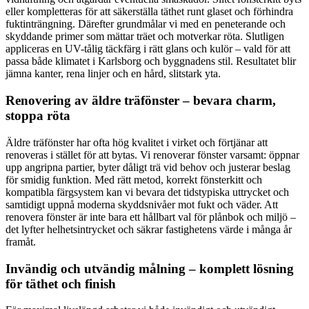
eller kompletteras för att säkerställa täthet runt glaset och förhindra
fuktinträngning. Därefter grundmålar vi med en peneterande och
skyddande primer som mättar träet och motverkar röta. Slutligen
appliceras en UV-tålig täckfärg i rätt glans och kulör – vald för att
passa både klimatet i Karlsborg och byggnadens stil. Resultatet blir
jämna kanter, rena linjer och en hård, slitstark yta.
Renovering av äldre träfönster – bevara charm,
stoppa röta
Äldre träfönster har ofta hög kvalitet i virket och förtjänar att
renoveras i stället för att bytas. Vi renoverar fönster varsamt: öppnar
upp angripna partier, byter dåligt trä vid behov och justerar beslag
för smidig funktion. Med rätt metod, korrekt fönsterkitt och
kompatibla färgsystem kan vi bevara det tidstypiska uttrycket och
samtidigt uppnå moderna skyddsnivåer mot fukt och väder. Att
renovera fönster är inte bara ett hållbart val för plånbok och miljö –
det lyfter helhetsintrycket och säkrar fastighetens värde i många år
framåt.
Invändig och utvändig målning – komplett lösning
för täthet och finish