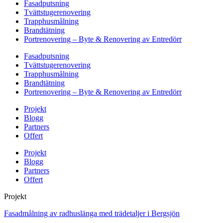
Fasadputsning
Tvättstugerenovering
Trapphusmålning
Brandtätning
Portrenovering – Byte & Renovering av Entredörr
Fasadputsning
Tvättstugerenovering
Trapphusmålning
Brandtätning
Portrenovering – Byte & Renovering av Entredörr
Projekt
Blogg
Partners
Offert
Projekt
Blogg
Partners
Offert
Projekt
Fasadmålning av radhuslänga med trädetaljer i Bergsjön