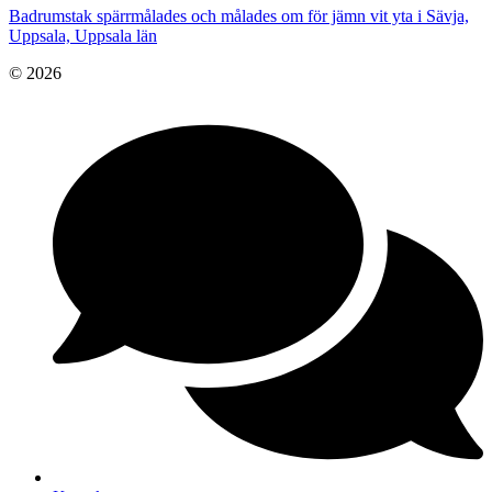
Badrumstak spärrmålades och målades om för jämn vit yta i Sävja,
Uppsala, Uppsala län
© 2026