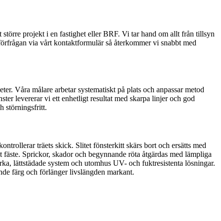
 större projekt i en fastighet eller BRF. Vi tar hand om allt från tillsyn
 förfrågan via vårt kontaktformulär så återkommer vi snabbt med
gheter. Våra målare arbetar systematiskt på plats och anpassar metod
nster levererar vi ett enhetligt resultat med skarpa linjer och god
 störningsfritt.
ntrollerar träets skick. Slitet fönsterkitt skärs bort och ersätts med
imalt fäste. Sprickor, skador och begynnande röta åtgärdas med lämpliga
tarka, lättstädade system och utomhus UV- och fuktresistenta lösningar.
ande färg och förlänger livslängden markant.