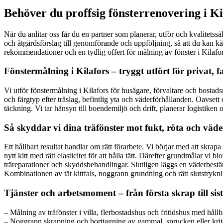
Behöver du proffsig fönsterrenovering i Ki
När du anlitar oss får du en partner som planerar, utför och kvalitetssäkr
och åtgärdsförslag till genomförande och uppföljning, så att du kan k
rekommendationer och en tydlig offert för målning av fönster i Kilaf
Fönstermålning i Kilafors – tryggt utfört för privat, 
Vi utför fönstermålning i Kilafors för husägare, förvaltare och bostads
och färgtyp efter träslag, befintlig yta och väderförhållanden. Oavsett o
täckning. Vi tar hänsyn till boendemiljö och drift, planerar logistiken 
Så skyddar vi dina träfönster mot fukt, röta och väde
Ett hållbart resultat handlar om rätt förarbete. Vi börjar med att skrapa
nytt kitt med rätt elasticitet för att hålla tätt. Därefter grundmålar 
träreparationer och skyddsbehandlingar. Slutligen läggs en väderbestän
Kombinationen av tät kittfals, noggrann grundning och rätt slutstrykni
Tjänster och arbetsmoment – från första skrap till sis
– Målning av träfönster i villa, flerbostadshus och fritidshus med håll
– Noggrann skrapning och borttagning av gammal, sprucken eller krit