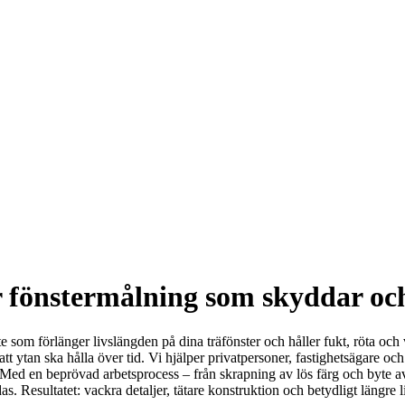
ar fönstermålning som skyddar oc
 som förlänger livslängden på dina träfönster och håller fukt, röta och 
tt ytan ska hålla över tid. Vi hjälper privatpersoner, fastighetsägare o
Med en beprövad arbetsprocess – från skrapning av lös färg och byte av f
s. Resultatet: vackra detaljer, tätare konstruktion och betydligt längre l