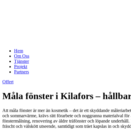
Hem
Om Oss
Tjänster
Projekt
Partners
Offert
Måla fönster i Kilafors – hållb
Att måla fönster är mer än kosmetik – det är ett skyddande måleriarbete
och sommarvärme, krävs rätt förarbete och noggranna materialval för a
fönstermålning, renovering av äldre träfönster och löpande underhåll. 
fräscht och välskött utseende, samtidigt som träet kapslas in och skydda