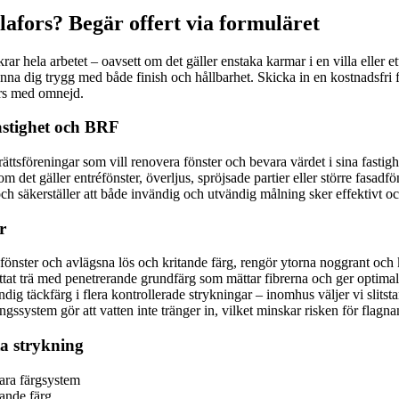
lafors? Begär offert via formuläret
ar hela arbetet – oavsett om det gäller enstaka karmar i en villa eller ett
änna dig trygg med både finish och hållbarhet. Skicka in en kostnadsfri
ors med omnejd.
fastighet och BRF
rättsföreningar som vill renovera fönster och bevara värdet i sina fasti
m det gäller entréfönster, överljus, spröjsade partier eller större fasadfö
och säkerställer att både invändig och utvändig målning sker effektivt och
r
 fönster och avlägsna lös och kritande färg, rengör ytorna noggrant och ko
vi blottat trä med penetrerande grundfärg som mättar fibrerna och ger opt
dig täckfärg i flera kontrollerade strykningar – inomhus väljer vi slits
ngssystem gör att vatten inte tränger in, vilket minskar risken för flagn
ta strykning
bara färgsystem
ande färg