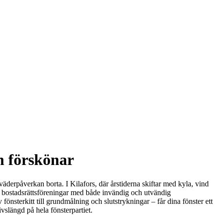
h förskönar
väderpåverkan borta. I Kilafors, där årstiderna skiftar med kyla, vind
ch bostadsrättsföreningar med både invändig och utvändig
önsterkitt till grundmålning och slutstrykningar – får dina fönster ett
ivslängd på hela fönsterpartiet.