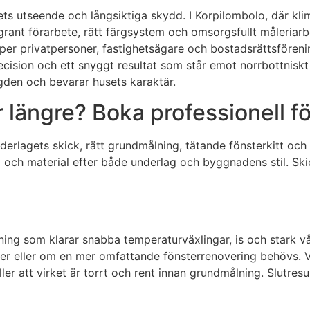
sets utseende och långsiktiga skydd. I Korpilombolo, där kl
grant förarbete, rätt färgsystem och omsorgsfullt måleriarbe
jälper privatpersoner, fastighetsägare och bostadsrättsföre
precision och ett snyggt resultat som står emot norrbottniskt
ngden och bevarar husets karaktär.
 längre? Boka professionell f
underlagets skick, rätt grundmålning, tätande fönsterkitt och
och material efter både underlag och byggnadens stil. Ski
ning som klarar snabba temperaturväxlingar, is och stark vå
er eller om en mer omfattande fönsterrenovering behövs. Vi
ler att virket är torrt och rent innan grundmålning. Slutresu