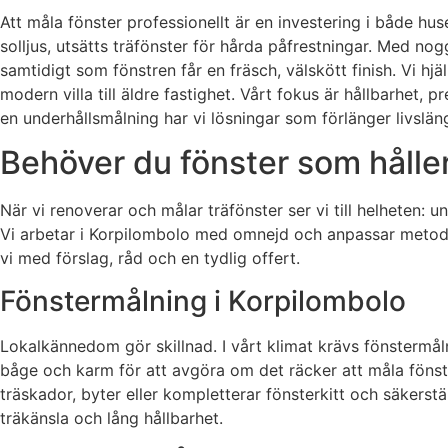
Att måla fönster professionellt är en investering i både hu
solljus, utsätts träfönster för hårda påfrestningar. Med nog
samtidigt som fönstren får en fräsch, välskött finish. Vi h
modern villa till äldre fastighet. Vårt fokus är hållbarhet, 
en underhållsmålning har vi lösningar som förlänger livslä
Behöver du fönster som håller
När vi renoverar och målar träfönster ser vi till helheten: 
Vi arbetar i Korpilombolo med omnejd och anpassar metod 
vi med förslag, råd och en tydlig offert.
Fönstermålning i Korpilombolo
Lokalkännedom gör skillnad. I vårt klimat krävs fönstermål
båge och karm för att avgöra om det räcker att måla fönst
träskador, byter eller kompletterar fönsterkitt och säkerstäl
träkänsla och lång hållbarhet.