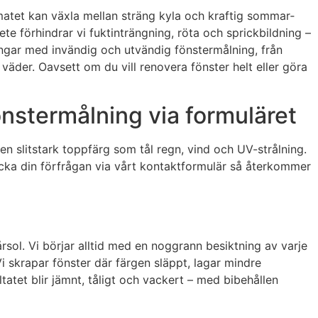
imatet kan växla mellan sträng kyla och kraftig sommar­
te förhindrar vi fuktinträngning, röta och sprickbildning –
ningar med invändig och utvändig fönstermålning, från
 väder. Oavsett om du vill renovera fönster helt eller göra
önstermålning via formuläret
 en slitstark toppfärg som tål regn, vind och UV-strålning.
cka din förfrågan via vårt kontaktformulär så återkommer
rsol. Vi börjar alltid med en noggrann besiktning av varje
 skrapar fönster där färgen släppt, lagar mindre
ltatet blir jämnt, tåligt och vackert – med bibehållen