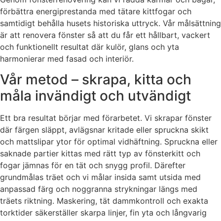
förbättra energiprestanda med tätare kittfogar och
samtidigt behålla husets historiska uttryck. Vår målsättning
är att renovera fönster så att du får ett hållbart, vackert
och funktionellt resultat där kulör, glans och yta
harmonierar med fasad och interiör.
Vår metod – skrapa, kitta och
måla invändigt och utvändigt
Ett bra resultat börjar med förarbetet. Vi skrapar fönster
där färgen släppt, avlägsnar kritade eller spruckna skikt
och mattslipar ytor för optimal vidhäftning. Spruckna eller
saknade partier kittas med rätt typ av fönsterkitt och
fogar jämnas för en tät och snygg profil. Därefter
grundmålas träet och vi målar insida samt utsida med
anpassad färg och noggranna strykningar längs med
träets riktning. Maskering, tät dammkontroll och exakta
torktider säkerställer skarpa linjer, fin yta och långvarig