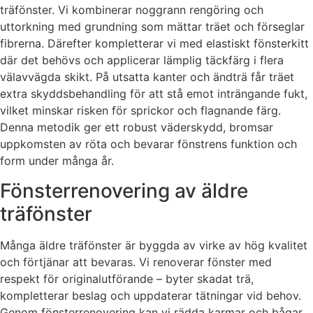
träfönster. Vi kombinerar noggrann rengöring och
uttorkning med grundning som mättar träet och förseglar
fibrerna. Därefter kompletterar vi med elastiskt fönsterkitt
där det behövs och applicerar lämplig täckfärg i flera
välavvägda skikt. På utsatta kanter och ändträ får träet
extra skyddsbehandling för att stå emot inträngande fukt,
vilket minskar risken för sprickor och flagnande färg.
Denna metodik ger ett robust väderskydd, bromsar
uppkomsten av röta och bevarar fönstrens funktion och
form under många år.
Fönsterrenovering av äldre
träfönster
Många äldre träfönster är byggda av virke av hög kvalitet
och förtjänar att bevaras. Vi renoverar fönster med
respekt för originalutförande – byter skadat trä,
kompletterar beslag och uppdaterar tätningar vid behov.
Genom fönsterrenovering kan vi rädda karmar och bågar,