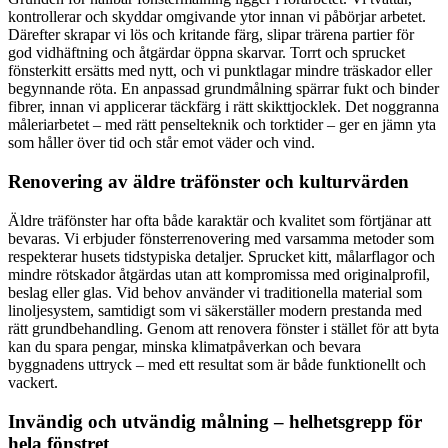
kontrollerar och skyddar omgivande ytor innan vi påbörjar arbetet.
Därefter skrapar vi lös och kritande färg, slipar trärena partier för
god vidhäftning och åtgärdar öppna skarvar. Torrt och sprucket
fönsterkitt ersätts med nytt, och vi punktlagar mindre träskador eller
begynnande röta. En anpassad grundmålning spärrar fukt och binder
fibrer, innan vi applicerar täckfärg i rätt skikttjocklek. Det noggranna
måleriarbetet – med rätt penselteknik och torktider – ger en jämn yta
som håller över tid och står emot väder och vind.
Renovering av äldre träfönster och kulturvärden
Äldre träfönster har ofta både karaktär och kvalitet som förtjänar att
bevaras. Vi erbjuder fönsterrenovering med varsamma metoder som
respekterar husets tidstypiska detaljer. Sprucket kitt, målarflagor och
mindre rötskador åtgärdas utan att kompromissa med originalprofil,
beslag eller glas. Vid behov använder vi traditionella material som
linoljesystem, samtidigt som vi säkerställer modern prestanda med
rätt grundbehandling. Genom att renovera fönster i stället för att byta
kan du spara pengar, minska klimatpåverkan och bevara
byggnadens uttryck – med ett resultat som är både funktionellt och
vackert.
Invändig och utvändig målning – helhetsgrepp för
hela fönstret