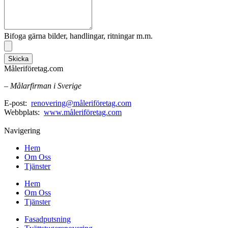
Bifoga gärna bilder, handlingar, ritningar m.m.
Skicka
Måleriföretag.com
– Målarfirman i Sverige
E-post:
renovering@måleriföretag.com
Webbplats:
www.måleriföretag.com
Navigering
Hem
Om Oss
Tjänster
Hem
Om Oss
Tjänster
Fasadputsning