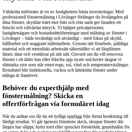
Välskötta träfönster är en av fastighetens bästa investeringar. Med
professionell fönstermålning i Lövånger förlänger du livslängden på
dina fönster, skyddar träet mot fukt och röta samt ger fasaden ett
fräscht och välvårdat intryck. Vi hjälper privatpersoner,
fastighetsägare och bostadsrättsföreningar med målning av fönster i
Lövånger – både invändigt och utvändigt – med fokus på skydd,
hållbarhet och noggrant måleriarbete. Genom rätt förarbete, pålitliga
material och ett metodiskt arbetssätt säkerställer vi att färgfilmen
fäster, tätar och ventilerar på rätt sätt. Oavsett om du vill renovera
fönster i ett äldre hus eller fräscha upp nyare snickerier skapar vi
slitstarka ytor som står emot regn, sol, vind och temperaturväxlingar.
Resultatet blir funktionella, vackra och lättskötta fönster under
många år framöver.
Behöver du experthjälp med
fönstermålning? Skicka en
offertförfrågan via formuläret idag
När du anlitar oss får du ett tydligt upplägg från första besiktning till
färdigt resultat. Vi går igenom fönstrens skick, skrapar fönster där
färgen har släppt, byter torrt eller sprucket fönsterkitt, grundmålar för