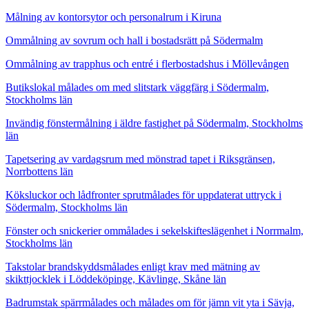
Målning av kontorsytor och personalrum i Kiruna
Ommålning av sovrum och hall i bostadsrätt på Södermalm
Ommålning av trapphus och entré i flerbostadshus i Möllevången
Butikslokal målades om med slitstark väggfärg i Södermalm,
Stockholms län
Invändig fönstermålning i äldre fastighet på Södermalm, Stockholms
län
Tapetsering av vardagsrum med mönstrad tapet i Riksgränsen,
Norrbottens län
Köksluckor och lådfronter sprutmålades för uppdaterat uttryck i
Södermalm, Stockholms län
Fönster och snickerier ommålades i sekelskifteslägenhet i Norrmalm,
Stockholms län
Takstolar brandskyddsmålades enligt krav med mätning av
skikttjocklek i Löddeköpinge, Kävlinge, Skåne län
Badrumstak spärrmålades och målades om för jämn vit yta i Sävja,