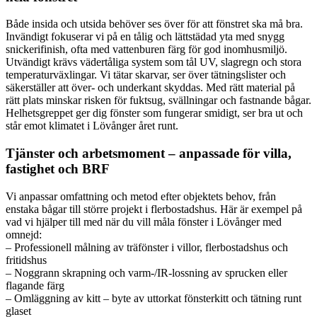
Både insida och utsida behöver ses över för att fönstret ska må bra.
Invändigt fokuserar vi på en tålig och lättstädad yta med snygg
snickerifinish, ofta med vattenburen färg för god inomhusmiljö.
Utvändigt krävs vädertåliga system som tål UV, slagregn och stora
temperaturväxlingar. Vi tätar skarvar, ser över tätningslister och
säkerställer att över- och underkant skyddas. Med rätt material på
rätt plats minskar risken för fuktsug, svällningar och fastnande bågar.
Helhetsgreppet ger dig fönster som fungerar smidigt, ser bra ut och
står emot klimatet i Lövånger året runt.
Tjänster och arbetsmoment – anpassade för villa,
fastighet och BRF
Vi anpassar omfattning och metod efter objektets behov, från
enstaka bågar till större projekt i flerbostadshus. Här är exempel på
vad vi hjälper till med när du vill måla fönster i Lövånger med
omnejd:
– Professionell målning av träfönster i villor, flerbostadshus och
fritidshus
– Noggrann skrapning och varm-/IR-lossning av sprucken eller
flagande färg
– Omläggning av kitt – byte av uttorkat fönsterkitt och tätning runt
glaset