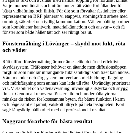
att spärra fukt och avslutar med hållbar toppfärg för nordiskt klimat.
Varje moment tidsätts och utförs under rätt väderförhållanden för
bästa vidhäftning och finish. För dig som förvaltar fastigheter eller
representerar en BRF planerar vi etappvis, störningsfritt arbete med
ordning, säkerhet och tydlig kommunikation. Välj en pålitlig partner
som kombinerar hantverk, materialkännedom och ansvar – och få
fönster som både håller tätt och ser riktigt bra ut.
Fönstermålning i Lövånger – skydd mot fukt, röta
och väder
Rätt utförd fönstermålning är mer än estetik; det är ett effektivt
skyddssystem. Träfönster behöver en tätande men diffusionsöppen
färgfilm som hindrar inträngande fukt samtidigt som träet kan andas.
Våra metoder och färgsystem motverkar sprickbildning, flagning
och mörkfärgning som annars kan leda till röta. Utvändigt prioriterar
vi UV-stabilitet och vattenavvisning, invändigt slitstyrka och snygg
finish. Genom att renovera fönster i tid och underhålla ytorna
minskar du risken för kostsamma byten, får bättre funktion i karm
och båge samt ett jämnt, välskött uttryck på hela fastigheten. Kort
sagt: långsiktig hållbarhet med ett professionellt resultat.
Noggrant förarbete för bästa resultat
Grunden för hållbar fönstermålning ligger i förarbetet. Vi tvättar,