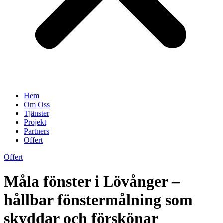
Hem
Om Oss
Tjänster
Projekt
Partners
Offert
Offert
Måla fönster i Lövånger –
hållbar fönstermålning som
skyddar och förskönar