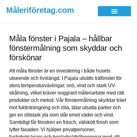
Måleriföretag.com
Måla fönster i Pajala – hållbar
fönstermålning som skyddar och
förskönar
Att måla fönster är en investering i både husets
utseende och livslängd. I Pajala utsätts träfönster för
stora temperaturväxlingar, snö, vind och stark UV-
strålning, vilket kräver noggrant måleriarbete med rätt
produkter och metod. Vår fönstermålning skyddar träet
mot fuktinträngning och röta, tätar utsatta partier och
ger en slitstark yta som står emot väder och vind.
Samtidigt får fönstren en fräsch, välskött finish som
lyfter fasaden. Vi hjälper privatpersoner,
fastighetsägare och bostadsrättsföreningar med allt