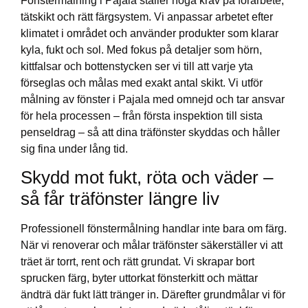
Fönstermålning i Pajala ställer höga krav på förarbete,
tätskikt och rätt färgsystem. Vi anpassar arbetet efter
klimatet i området och använder produkter som klarar
kyla, fukt och sol. Med fokus på detaljer som hörn,
kittfalsar och bottenstycken ser vi till att varje yta
förseglas och målas med exakt antal skikt. Vi utför
målning av fönster i Pajala med omnejd och tar ansvar
för hela processen – från första inspektion till sista
penseldrag – så att dina träfönster skyddas och håller
sig fina under lång tid.
Skydd mot fukt, röta och väder –
så får träfönster längre liv
Professionell fönstermålning handlar inte bara om färg.
När vi renoverar och målar träfönster säkerställer vi att
träet är torrt, rent och rätt grundat. Vi skrapar bort
sprucken färg, byter uttorkat fönsterkitt och mättar
ändträ där fukt lätt tränger in. Därefter grundmålar vi för