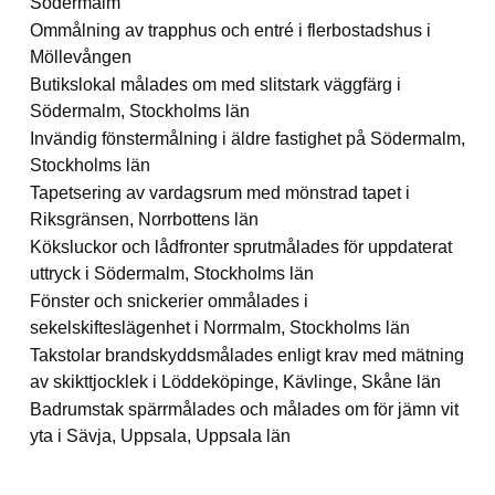
Södermalm
Ommålning av trapphus och entré i flerbostadshus i
Möllevången
Butikslokal målades om med slitstark väggfärg i
Södermalm, Stockholms län
Invändig fönstermålning i äldre fastighet på Södermalm,
Stockholms län
Tapetsering av vardagsrum med mönstrad tapet i
Riksgränsen, Norrbottens län
Köksluckor och lådfronter sprutmålades för uppdaterat
uttryck i Södermalm, Stockholms län
Fönster och snickerier ommålades i
sekelskifteslägenhet i Norrmalm, Stockholms län
Takstolar brandskyddsmålades enligt krav med mätning
av skikttjocklek i Löddeköpinge, Kävlinge, Skåne län
Badrumstak spärrmålades och målades om för jämn vit
yta i Sävja, Uppsala, Uppsala län