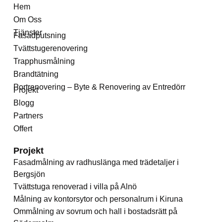
Hem
Om Oss
Tjänster
Fasadputsning
Tvättstugerenovering
Trapphusmålning
Brandtätning
Portrenovering – Byte & Renovering av Entredörr
Projekt
Blogg
Partners
Offert
Projekt
Fasadmålning av radhuslänga med trädetaljer i
Bergsjön
Tvättstuga renoverad i villa på Alnö
Målning av kontorsytor och personalrum i Kiruna
Ommålning av sovrum och hall i bostadsrätt på