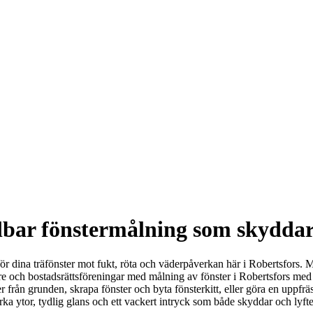
llbar fönstermålning som skydda
d för dina träfönster mot fukt, röta och väderpåverkan här i Robertsfors.
are och bostadsrättsföreningar med målning av fönster i Robertsfors med f
ster från grunden, skrapa fönster och byta fönsterkitt, eller göra en up
starka ytor, tydlig glans och ett vackert intryck som både skyddar och lyfte