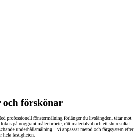
r och förskönar
 Med professionell fönstermålning förlänger du livslängden, tätar mot
okus på noggrant måleriarbete, rätt materialval och ett slutresultat
pfräschande underhållsmålning – vi anpassar metod och färgsystem efter
r hela fastigheten.