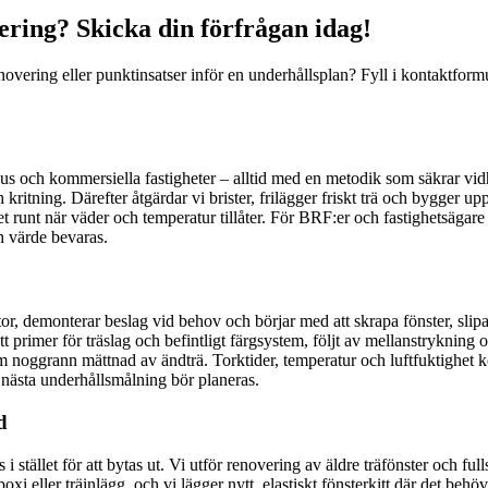
ering? Skicka din förfrågan idag!
novering eller punktinsatser inför en underhållsplan? Fyll i kontaktform
dshus och kommersiella fastigheter – alltid med en metodik som säkrar vid
kritning. Därefter åtgärdar vi brister, frilägger friskt trä och bygger u
t runt när väder och temperatur tillåter. För BRF:er och fastighetsägare
h värde bevaras.
tor, demonterar beslag vid behov och börjar med att skrapa fönster, slipa
ätt primer för träslag och befintligt färgsystem, följt av mellanstryknin
om noggrann mättnad av ändträ. Torktider, temperatur och luftfuktighet k
 nästa underhållsmålning bör planeras.
d
ras i stället för att bytas ut. Vi utför renovering av äldre träfönster oc
xi eller träinlägg, och vi lägger nytt, elastiskt fönsterkitt där det be