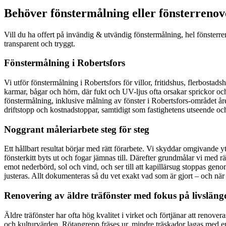
Behöver fönstermålning eller fönsterrenov
Vill du ha offert på invändig & utvändig fönstermålning, hel fönsterre
transparent och tryggt.
Fönstermålning i Robertsfors
Vi utför fönstermålning i Robertsfors för villor, fritidshus, flerbosta
karmar, bågar och hörn, där fukt och UV-ljus ofta orsakar sprickor och 
fönstermålning, inklusive målning av fönster i Robertsfors-området åre
driftstopp och kostnadstoppar, samtidigt som fastighetens utseende oc
Noggrant måleriarbete steg för steg
Ett hållbart resultat börjar med rätt förarbete. Vi skyddar omgivande y
fönsterkitt byts ut och fogar jämnas till. Därefter grundmålar vi med r
emot nederbörd, sol och vind, och ser till att kapillärsug stoppas gen
justeras. Allt dokumenteras så du vet exakt vad som är gjort – och när
Renovering av äldre träfönster med fokus på livsläng
Äldre träfönster har ofta hög kvalitet i virket och förtjänar att renove
och kulturvärden. Rötangrepp fräses ur, mindre träskador lagas med epo