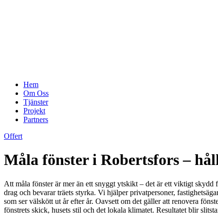
Hem
Om Oss
Tjänster
Projekt
Partners
Offert
Måla fönster i Robertsfors – hå
Att måla fönster är mer än ett snyggt ytskikt – det är ett viktigt skyd
drag och bevarar träets styrka. Vi hjälper privatpersoner, fastighetsäg
som ser välskött ut år efter år. Oavsett om det gäller att renovera fön
fönstrets skick, husets stil och det lokala klimatet. Resultatet blir slit