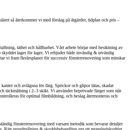
uläret så återkommer vi med förslag på åtgärder, tidplan och pris –
häftning, täthet och hållbarhet. Vårt arbete börjar med besiktning av
pp skyddet lager för lager. Vi erbjuder både invändig & utvändig
 tar vi fram flerårsplaner för successiv fönsterrenovering som minskar
 kanter och avlägsna lös färg. Sprickor och glipor tätas, skadat
g och täckmålning i 2–3 skikt. Vi använder beprövade färger som står
ontrolleras för optimal filmbildning, och beslag återmonteras och
h fullständig fönsterrenovering med varsam metodik som bevarar detaljer
hövs. Rätt grundmålning & skyddsbehandling ger ett motståndskraftigt