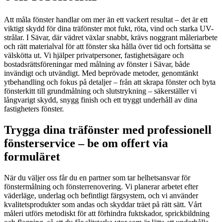
Att måla fönster handlar om mer än ett vackert resultat – det är ett
viktigt skydd för dina träfönster mot fukt, röta, vind och starka UV-
strålar. I Sävar, där vädret växlar snabbt, krävs noggrant måleriarbete
och rätt materialval för att fönster ska hålla över tid och fortsätta se
välskötta ut. Vi hjälper privatpersoner, fastighetsägare och
bostadsrättsföreningar med målning av fönster i Sävar, både
invändigt och utvändigt. Med beprövade metoder, genomtänkt
ytbehandling och fokus på detaljer – från att skrapa fönster och byta
fönsterkitt till grundmålning och slutstrykning – säkerställer vi
långvarigt skydd, snygg finish och ett tryggt underhåll av dina
fastigheters fönster.
Trygga dina träfönster med professionell
fönsterservice – be om offert via
formuläret
När du väljer oss får du en partner som tar helhetsansvar för
fönstermålning och fönsterrenovering. Vi planerar arbetet efter
väderläge, underlag och befintligt färgsystem, och vi använder
kvalitetsprodukter som andas och skyddar träet på rätt sätt. Vårt
måleri utförs metodiskt för att förhindra fuktskador, sprickbildning