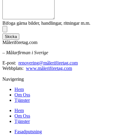
Bifoga gärna bilder, handlingar, ritningar m.m.
Skicka
Måleriföretag.com
– Målarfirman i Sverige
E-post:
renovering@måleriföretag.com
Webbplats:
www.måleriföretag.com
Navigering
Hem
Om Oss
Tjänster
Hem
Om Oss
Tjänster
Fasadputsning