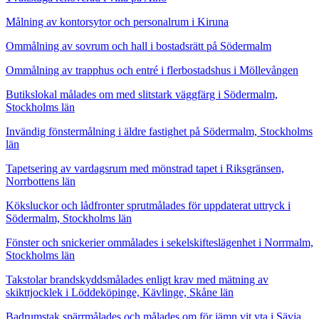
Målning av kontorsytor och personalrum i Kiruna
Ommålning av sovrum och hall i bostadsrätt på Södermalm
Ommålning av trapphus och entré i flerbostadshus i Möllevången
Butikslokal målades om med slitstark väggfärg i Södermalm,
Stockholms län
Invändig fönstermålning i äldre fastighet på Södermalm, Stockholms
län
Tapetsering av vardagsrum med mönstrad tapet i Riksgränsen,
Norrbottens län
Köksluckor och lådfronter sprutmålades för uppdaterat uttryck i
Södermalm, Stockholms län
Fönster och snickerier ommålades i sekelskifteslägenhet i Norrmalm,
Stockholms län
Takstolar brandskyddsmålades enligt krav med mätning av
skikttjocklek i Löddeköpinge, Kävlinge, Skåne län
Badrumstak spärrmålades och målades om för jämn vit yta i Sävja,