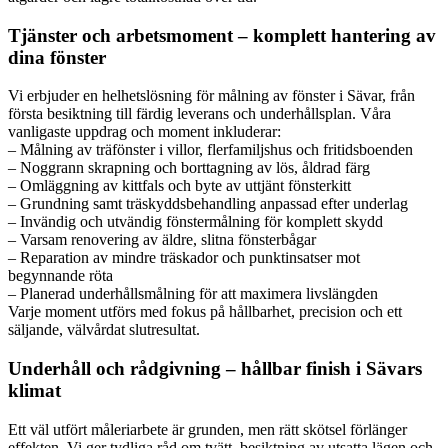
Tjänster och arbetsmoment – komplett hantering av
dina fönster
Vi erbjuder en helhetslösning för målning av fönster i Sävar, från
första besiktning till färdig leverans och underhållsplan. Våra
vanligaste uppdrag och moment inkluderar:
– Målning av träfönster i villor, flerfamiljshus och fritidsboenden
– Noggrann skrapning och borttagning av lös, åldrad färg
– Omläggning av kittfals och byte av uttjänt fönsterkitt
– Grundning samt träskyddsbehandling anpassad efter underlag
– Invändig och utvändig fönstermålning för komplett skydd
– Varsam renovering av äldre, slitna fönsterbågar
– Reparation av mindre träskador och punktinsatser mot
begynnande röta
– Planerad underhållsmålning för att maximera livslängden
Varje moment utförs med fokus på hållbarhet, precision och ett
säljande, välvårdat slutresultat.
Underhåll och rådgivning – hållbar finish i Sävars
klimat
Ett väl utfört måleriarbete är grunden, men rätt skötsel förlänger
effekten. Vi ger tydliga råd om tvätt, besiktning av utsatta lägen och