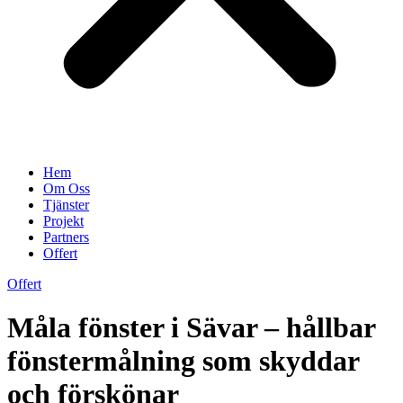
Hem
Om Oss
Tjänster
Projekt
Partners
Offert
Offert
Måla fönster i Sävar – hållbar
fönstermålning som skyddar
och förskönar