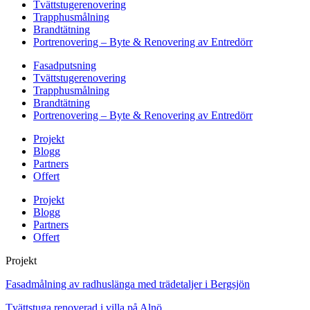
Tvättstugerenovering
Trapphusmålning
Brandtätning
Portrenovering – Byte & Renovering av Entredörr
Fasadputsning
Tvättstugerenovering
Trapphusmålning
Brandtätning
Portrenovering – Byte & Renovering av Entredörr
Projekt
Blogg
Partners
Offert
Projekt
Blogg
Partners
Offert
Projekt
Fasadmålning av radhuslänga med trädetaljer i Bergsjön
Tvättstuga renoverad i villa på Alnö