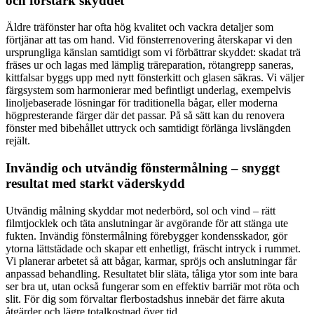
och förstärk skyddet
Äldre träfönster har ofta hög kvalitet och vackra detaljer som
förtjänar att tas om hand. Vid fönsterrenovering återskapar vi den
ursprungliga känslan samtidigt som vi förbättrar skyddet: skadat trä
fräses ur och lagas med lämplig träreparation, rötangrepp saneras,
kittfalsar byggs upp med nytt fönsterkitt och glasen säkras. Vi väljer
färgsystem som harmonierar med befintligt underlag, exempelvis
linoljebaserade lösningar för traditionella bågar, eller moderna
högpresterande färger där det passar. På så sätt kan du renovera
fönster med bibehållet uttryck och samtidigt förlänga livslängden
rejält.
Invändig och utvändig fönstermålning – snyggt
resultat med starkt väderskydd
Utvändig målning skyddar mot nederbörd, sol och vind – rätt
filmtjocklek och täta anslutningar är avgörande för att stänga ute
fukten. Invändig fönstermålning förebygger kondensskador, gör
ytorna lättstädade och skapar ett enhetligt, fräscht intryck i rummet.
Vi planerar arbetet så att bågar, karmar, spröjs och anslutningar får
anpassad behandling. Resultatet blir släta, tåliga ytor som inte bara
ser bra ut, utan också fungerar som en effektiv barriär mot röta och
slit. För dig som förvaltar flerbostadshus innebär det färre akuta
åtgärder och lägre totalkostnad över tid.