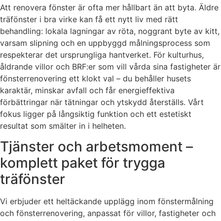
Att renovera fönster är ofta mer hållbart än att byta. Äldre
träfönster i bra virke kan få ett nytt liv med rätt
behandling: lokala lagningar av röta, noggrant byte av kitt,
varsam slipning och en uppbyggd målningsprocess som
respekterar det ursprungliga hantverket. För kulturhus,
åldrande villor och BRF:er som vill vårda sina fastigheter är
fönsterrenovering ett klokt val – du behåller husets
karaktär, minskar avfall och får energieffektiva
förbättringar när tätningar och ytskydd återställs. Vårt
fokus ligger på långsiktig funktion och ett estetiskt
resultat som smälter in i helheten.
Tjänster och arbetsmoment –
komplett paket för trygga
träfönster
Vi erbjuder ett heltäckande upplägg inom fönstermålning
och fönsterrenovering, anpassat för villor, fastigheter och