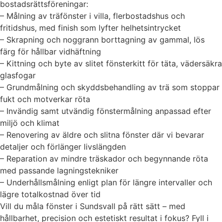
bostadsrättsföreningar:
– Målning av träfönster i villa, flerbostadshus och
fritidshus, med finish som lyfter helhetsintrycket
– Skrapning och noggrann borttagning av gammal, lös
färg för hållbar vidhäftning
– Kittning och byte av slitet fönsterkitt för täta, vädersäkra
glasfogar
– Grundmålning och skyddsbehandling av trä som stoppar
fukt och motverkar röta
– Invändig samt utvändig fönstermålning anpassad efter
miljö och klimat
– Renovering av äldre och slitna fönster där vi bevarar
detaljer och förlänger livslängden
– Reparation av mindre träskador och begynnande röta
med passande lagningstekniker
– Underhållsmålning enligt plan för längre intervaller och
lägre totalkostnad över tid
Vill du måla fönster i Sundsvall på rätt sätt – med
hållbarhet, precision och estetiskt resultat i fokus? Fyll i