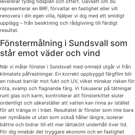
levererar tydlig tidsplan och offert. Oavsett om du
representerar en BRF, förvaltar en fastighet eller vill
renovera i din egen villa, hjälper vi dig med ett smidigt
upplägg – från besiktning och rådgivning till färdigt
resultat.
Fönstermålning i Sundsvall som
står emot väder och vind
När vi målar fönster i Sundsvall med omnejd utgår vi från
klimatets påfrestningar. En korrekt uppbyggd färgfilm blir
en robust barriär mot fukt och UV, vilket minskar risken för
röta, svamp och flagnande färg. Vi fokuserar på tätningar
runt glas och karm, kontrollerar att fönsterkittet sluter
ordentligt och säkerställer att vatten kan rinna av istället
för att tränga in i träet. Resultatet är fönster som inte bara
ser nymålade ut utan som också håller längre, isolerar
bättre och bidrar till ett mer lättskött underhåll över tid.
För dig innebär det tryggare ekonomi och en fastighet