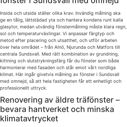
fönster i Sundsvall med omnejd
Insida och utsida ställer olika krav. Invändig målning ska
ge en tålig, lättstädad yta och hantera kondens runt kalla
glasytor, medan utvändig fönstermålning måste klara regn,
sol och temperaturväxlingar. Vi anpassar färgtyp och
metod efter placering och utsatthet, och utför arbeten
över hela området – från Alnö, Njurunda och Matfors till
centrala Sundsvall. Med rätt kombination av grundning,
kittning och slutstrykningsfärg får du fönster som både
harmonierar med fasaden och står emot vårt nordliga
klimat. Här ingår givetvis målning av fönster i Sundsvall
med omnejd, så att hela fastigheten får ett enhetligt och
professionellt uttryck.
Renovering av äldre träfönster –
bevara hantverket och minska
klimatavtrycket