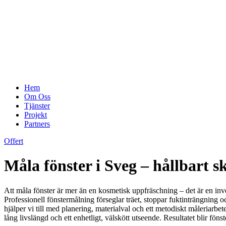
Hem
Om Oss
Tjänster
Projekt
Partners
Offert
Måla fönster i Sveg – hållbart 
Att måla fönster är mer än en kosmetisk uppfräschning – det är en inves
Professionell fönstermålning förseglar träet, stoppar fuktinträngning o
hjälper vi till med planering, materialval och ett metodiskt måleriarb
lång livslängd och ett enhetligt, välskött utseende. Resultatet blir fönst