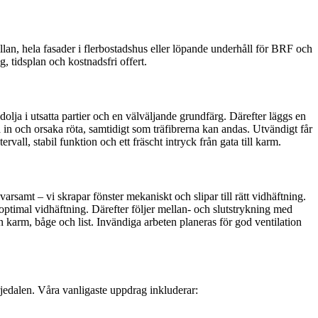
llan, hela fasader i flerbostadshus eller löpande underhåll för BRF och
, tidsplan och kostnadsfri offert.
dolja i utsatta partier och en välväljande grundfärg. Därefter läggs en
in och orsaka röta, samtidigt som träfibrerna kan andas. Utvändigt får
vall, stabil funktion och ett fräscht intryck från gata till karm.
varsamt – vi skrapar fönster mekaniskt och slipar till rätt vidhäftning.
 optimal vidhäftning. Därefter följer mellan- och slutstrykning med
n karm, båge och list. Invändiga arbeten planeras för god ventilation
rjedalen. Våra vanligaste uppdrag inkluderar: