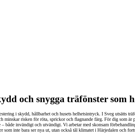
skydd och snygga träfönster som h
tering i skydd, hållbarhet och husets helhetsintryck. I Sveg utsätts träf
ch minskar risken för röta, sprickor och flagnande färg. För dig som är p
ete – både invändigt och utvändigt. Vi arbetar med skonsam förbehandling
er som inte bara ser nya ut, utan också tål klimatet i Härjedalen och forts