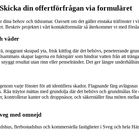
 Skicka din offertförfrågan via formuläret
 dina behov och tidsramar. Oavsett om det gäller enstaka träfönster i vi
et. Beskriv projektet i vårt kontaktformulär så återkommer vi med förslag
ch väder
trä, noggrant skrapad yta, frisk kittfog där det behövs, penetrerande grun
lsammans skapar lagerna en fuktspärr som hindrar vatten från att tränga 
nyggt resultat utan rinn eller penselränder. Det ger längre underhållsinter
igenom varje fönster för att identifiera skador. Flagnande färg avlägsnas 
tätas. Råa träytor mättas med grundolja där det behövs och grundmålas för
r, kontrollerar kanter och droppnäsor, och säkerställer fina möten mella
 Sveg med omnejd
itidshus, flerbostadshus och kommersiella fastigheter i Sveg och hela Hä