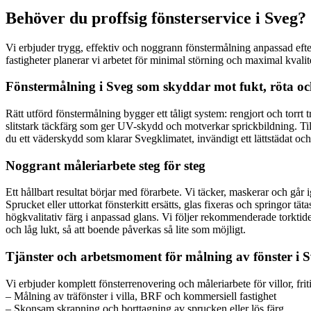
Behöver du proffsig fönsterservice i Sveg?
Vi erbjuder trygg, effektiv och noggrann fönstermålning anpassad efter
fastigheter planerar vi arbetet för minimal störning och maximal kvalit
Fönstermålning i Sveg som skyddar mot fukt, röta o
Rätt utförd fönstermålning bygger ett tåligt system: rengjort och torrt 
slitstark täckfärg som ger UV-skydd och motverkar sprickbildning. Til
du ett väderskydd som klarar Svegklimatet, invändigt ett lättstädat och s
Noggrant måleriarbete steg för steg
Ett hållbart resultat börjar med förarbete. Vi täcker, maskerar och går 
Sprucket eller uttorkat fönsterkitt ersätts, glas fixeras och springor 
högkvalitativ färg i anpassad glans. Vi följer rekommenderade torktide
och låg lukt, så att boende påverkas så lite som möjligt.
Tjänster och arbetsmoment för målning av fönster i
Vi erbjuder komplett fönsterrenovering och måleriarbete för villor, fr
– Målning av träfönster i villa, BRF och kommersiell fastighet
– Skonsam skrapning och borttagning av sprucken eller lös färg