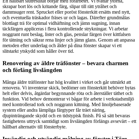
Ett hållbart slutresultat börjar med förarbetet. Vi tvättar ytorna,
skrapar bort lös och kritande färg, slipar till rätt ytråhet och
dammsuger rent. Sprucket eller poröst fönsterkitt ersätts med nytt,
och eventuella träskador fräses ur och lagas. Därefter grundmålas
blottlagt trä för optimal vidhäftning och jämn sugning, innan
täckfärgen appliceras i flera kontrollerade strykningar. Vi arbetar
noggrant runt beslag, lister och glas, penslar färgen över kittfalsen
för tätning och säkrar rena linjer och jämn glans. Genom att anpassa
metoden efter underlag och ålder på dina fönster skapar vi ett
slitstarkt ytskydd som håller över tid.
Renovering av äldre träfönster – bevara charmen
och förläng livslängden
Många äldre träfönster har hög kvalitet i virket och går utmärkt att
renovera. Vi inventerar skick, bedömer om fönsterkitt behöver bytas
helt eller delvis, åtgärdar begynnande röta och återställer täthet och
funktion. Vid behov demonterar vi bågar för arbete i verkstadsmiljö
med kontrollerad tork och noggrann kittning. Med linoljebaserade
system eller andra lämpliga färgtyper får träet näring,
djupinträngande skydd och en tidstypisk finish. På så sätt bevaras
fastighetens uttryck samtidigt som livslängden förlängs avsevärt – ett
hållbart alternativ till fönsterbyte.
Invändig och utvändig målning av fönster i Töre