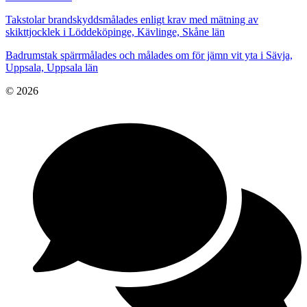
Takstolar brandskyddsmålades enligt krav med mätning av
skikttjocklek i Löddeköpinge, Kävlinge, Skåne län
Badrumstak spärrmålades och målades om för jämn vit yta i Sävja,
Uppsala, Uppsala län
© 2026