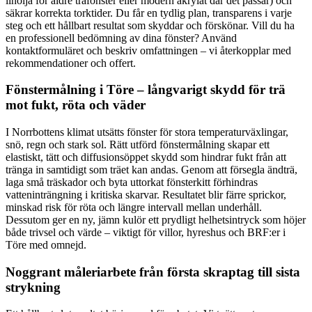
linolja för äldre träfönster eller modern akrylat där det passar) och
säkrar korrekta torktider. Du får en tydlig plan, transparens i varje
steg och ett hållbart resultat som skyddar och förskönar. Vill du ha
en professionell bedömning av dina fönster? Använd
kontaktformuläret och beskriv omfattningen – vi återkopplar med
rekommendationer och offert.
Fönstermålning i Töre – långvarigt skydd för trä
mot fukt, röta och väder
I Norrbottens klimat utsätts fönster för stora temperaturväxlingar,
snö, regn och stark sol. Rätt utförd fönstermålning skapar ett
elastiskt, tätt och diffusionsöppet skydd som hindrar fukt från att
tränga in samtidigt som träet kan andas. Genom att försegla ändträ,
laga små träskador och byta uttorkat fönsterkitt förhindras
vatteninträngning i kritiska skarvar. Resultatet blir färre sprickor,
minskad risk för röta och längre intervall mellan underhåll.
Dessutom ger en ny, jämn kulör ett prydligt helhetsintryck som höjer
både trivsel och värde – viktigt för villor, hyreshus och BRF:er i
Töre med omnejd.
Noggrant måleriarbete från första skraptag till sista
strykning