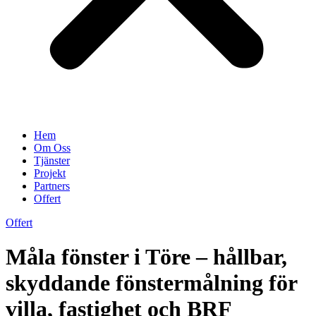
Hem
Om Oss
Tjänster
Projekt
Partners
Offert
Offert
Måla fönster i Töre – hållbar,
skyddande fönstermålning för
villa, fastighet och BRF