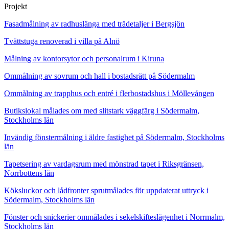
Projekt
Fasadmålning av radhuslänga med trädetaljer i Bergsjön
Tvättstuga renoverad i villa på Alnö
Målning av kontorsytor och personalrum i Kiruna
Ommålning av sovrum och hall i bostadsrätt på Södermalm
Ommålning av trapphus och entré i flerbostadshus i Möllevången
Butikslokal målades om med slitstark väggfärg i Södermalm,
Stockholms län
Invändig fönstermålning i äldre fastighet på Södermalm, Stockholms
län
Tapetsering av vardagsrum med mönstrad tapet i Riksgränsen,
Norrbottens län
Köksluckor och lådfronter sprutmålades för uppdaterat uttryck i
Södermalm, Stockholms län
Fönster och snickerier ommålades i sekelskifteslägenhet i Norrmalm,
Stockholms län