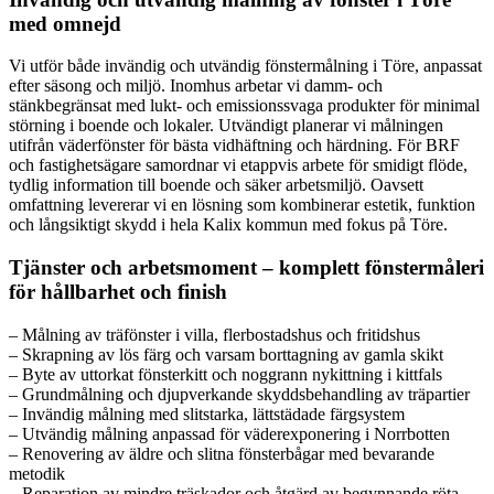
med omnejd
Vi utför både invändig och utvändig fönstermålning i Töre, anpassat
efter säsong och miljö. Inomhus arbetar vi damm- och
stänkbegränsat med lukt- och emissionssvaga produkter för minimal
störning i boende och lokaler. Utvändigt planerar vi målningen
utifrån väderfönster för bästa vidhäftning och härdning. För BRF
och fastighetsägare samordnar vi etappvis arbete för smidigt flöde,
tydlig information till boende och säker arbetsmiljö. Oavsett
omfattning levererar vi en lösning som kombinerar estetik, funktion
och långsiktigt skydd i hela Kalix kommun med fokus på Töre.
Tjänster och arbetsmoment – komplett fönstermåleri
för hållbarhet och finish
– Målning av träfönster i villa, flerbostadshus och fritidshus
– Skrapning av lös färg och varsam borttagning av gamla skikt
– Byte av uttorkat fönsterkitt och noggrann nykittning i kittfals
– Grundmålning och djupverkande skyddsbehandling av träpartier
– Invändig målning med slitstarka, lättstädade färgsystem
– Utvändig målning anpassad för väderexponering i Norrbotten
– Renovering av äldre och slitna fönsterbågar med bevarande
metodik
– Reparation av mindre träskador och åtgärd av begynnande röta