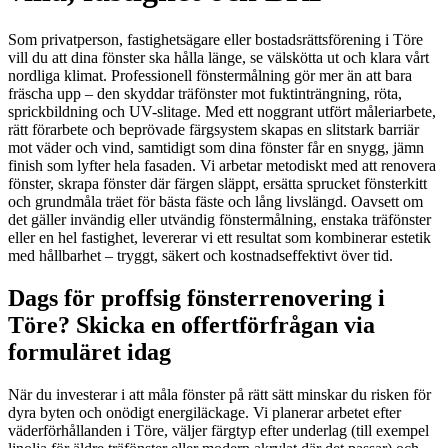
Som privatperson, fastighetsägare eller bostadsrättsförening i Töre
vill du att dina fönster ska hålla länge, se välskötta ut och klara vårt
nordliga klimat. Professionell fönstermålning gör mer än att bara
fräscha upp – den skyddar träfönster mot fuktinträngning, röta,
sprickbildning och UV-slitage. Med ett noggrant utfört måleriarbete,
rätt förarbete och beprövade färgsystem skapas en slitstark barriär
mot väder och vind, samtidigt som dina fönster får en snygg, jämn
finish som lyfter hela fasaden. Vi arbetar metodiskt med att renovera
fönster, skrapa fönster där färgen släppt, ersätta sprucket fönsterkitt
och grundmåla träet för bästa fäste och lång livslängd. Oavsett om
det gäller invändig eller utvändig fönstermålning, enstaka träfönster
eller en hel fastighet, levererar vi ett resultat som kombinerar estetik
med hållbarhet – tryggt, säkert och kostnadseffektivt över tid.
Dags för proffsig fönsterrenovering i
Töre? Skicka en offertförfrågan via
formuläret idag
När du investerar i att måla fönster på rätt sätt minskar du risken för
dyra byten och onödigt energiläckage. Vi planerar arbetet efter
väderförhållanden i Töre, väljer färgtyp efter underlag (till exempel