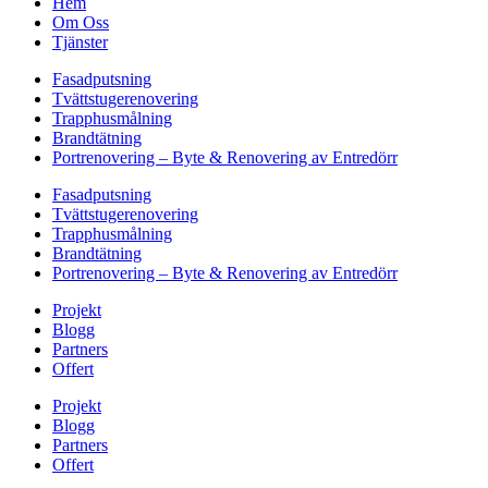
Hem
Om Oss
Tjänster
Fasadputsning
Tvättstugerenovering
Trapphusmålning
Brandtätning
Portrenovering – Byte & Renovering av Entredörr
Fasadputsning
Tvättstugerenovering
Trapphusmålning
Brandtätning
Portrenovering – Byte & Renovering av Entredörr
Projekt
Blogg
Partners
Offert
Projekt
Blogg
Partners
Offert