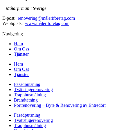
– Målarfirman i Sverige
E-post:
renovering@måleriföretag.com
Webbplats:
www.måleriföretag.com
Navigering
Hem
Om Oss
Tjänster
Hem
Om Oss
Tjänster
Fasadputsning
Tvättstugerenovering
Trapphusmålning
Brandtätning
Portrenovering – Byte & Renovering av Entredörr
Fasadputsning
Tvättstugerenovering
Trapphusmålning