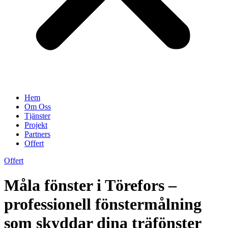
Hem
Om Oss
Tjänster
Projekt
Partners
Offert
Offert
Måla fönster i Törefors –
professionell fönstermålning
som skyddar dina träfönster