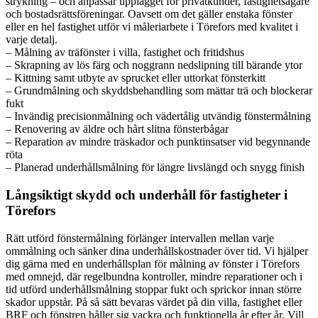
strykning – och anpassar upplägget för privatkunder, fastighetsägare
och bostadsrättsföreningar. Oavsett om det gäller enstaka fönster
eller en hel fastighet utför vi måleriarbete i Törefors med kvalitet i
varje detalj.
– Målning av träfönster i villa, fastighet och fritidshus
– Skrapning av lös färg och noggrann nedslipning till bärande ytor
– Kittning samt utbyte av sprucket eller uttorkat fönsterkitt
– Grundmålning och skyddsbehandling som mättar trä och blockerar
fukt
– Invändig precisionmålning och vädertålig utvändig fönstermålning
– Renovering av äldre och hårt slitna fönsterbågar
– Reparation av mindre träskador och punktinsatser vid begynnande
röta
– Planerad underhållsmålning för längre livslängd och snygg finish
Långsiktigt skydd och underhåll för fastigheter i
Törefors
Rätt utförd fönstermålning förlänger intervallen mellan varje
ommålning och sänker dina underhållskostnader över tid. Vi hjälper
dig gärna med en underhållsplan för målning av fönster i Törefors
med omnejd, där regelbundna kontroller, mindre reparationer och i
tid utförd underhållsmålning stoppar fukt och sprickor innan större
skador uppstår. På så sätt bevaras värdet på din villa, fastighet eller
BRF och fönstren håller sig vackra och funktionella år efter år. Vill