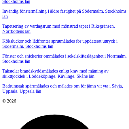
Stockholms län
Invändig fönstermålning i äldre fastighet på Södermalm, Stockholms
län
Tapetsering av vardagsrum med mönstrad tapet i Riksgränsen,
Norrbottens län
Köksluckor och lådfronter sprutmålades för uppdaterat uttryck i
Södermalm, Stockholms län
Fönster och snickerier ommålades i sekelskifteslägenhet i Norrmalm,
Stockholms län
Takstolar brandskyddsmålades enligt krav med mätning av
skikttjocklek i Löddeköpinge, Kävlinge, Skåne län
Badrumstak spärrmålades och målades om för jämn vit yta i Sävja,
Uppsala, Uppsala län
© 2026