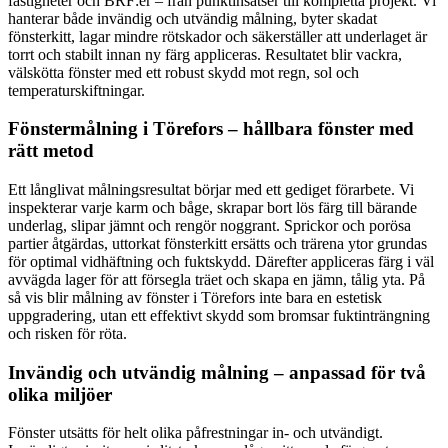
fastigheter och BRF:er – från punktinsatser till kompletta projekt. Vi
hanterar både invändig och utvändig målning, byter skadat
fönsterkitt, lagar mindre rötskador och säkerställer att underlaget är
torrt och stabilt innan ny färg appliceras. Resultatet blir vackra,
välskötta fönster med ett robust skydd mot regn, sol och
temperaturskiftningar.
Fönstermålning i Törefors – hållbara fönster med
rätt metod
Ett långlivat målningsresultat börjar med ett gediget förarbete. Vi
inspekterar varje karm och båge, skrapar bort lös färg till bärande
underlag, slipar jämnt och rengör noggrant. Sprickor och porösa
partier åtgärdas, uttorkat fönsterkitt ersätts och trärena ytor grundas
för optimal vidhäftning och fuktskydd. Därefter appliceras färg i väl
avvägda lager för att försegla träet och skapa en jämn, tålig yta. På
så vis blir målning av fönster i Törefors inte bara en estetisk
uppgradering, utan ett effektivt skydd som bromsar fuktinträngning
och risken för röta.
Invändig och utvändig målning – anpassad för två
olika miljöer
Fönster utsätts för helt olika påfrestningar in- och utvändigt.