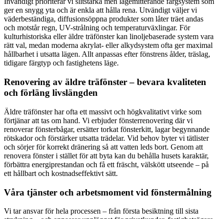
Invändigt prioriterar vi slitstarka men lågemitterande färgsystem som
ger en snygg yta och är enkla att hålla rena. Utvändigt väljer vi
väderbeständiga, diffusionsöppna produkter som låter träet andas
och motstår regn, UV-strålning och temperaturväxlingar. För
kulturhistoriska eller äldre träfönster kan linoljebaserade system vara
rätt val, medan moderna akrylat- eller alkydsystem ofta ger maximal
hållbarhet i utsatta lägen. Allt anpassas efter fönstrens ålder, träslag,
tidigare färgtyp och fastighetens läge.
Renovering av äldre träfönster – bevara kvaliteten
och förläng livslängden
Äldre träfönster har ofta ett massivt och högkvalitativt virke som
förtjänar att tas om hand. Vi erbjuder fönsterrenovering där vi
renoverar fönsterbågar, ersätter torkat fönsterkitt, lagar begynnande
rötskador och förstärker utsatta trädelar. Vid behov byter vi tätlister
och sörjer för korrekt dränering så att vatten leds bort. Genom att
renovera fönster i stället för att byta kan du behålla husets karaktär,
förbättra energiprestandan och få ett fräscht, välskött utseende – på
ett hållbart och kostnadseffektivt sätt.
Våra tjänster och arbetsmoment vid fönstermålning
Vi tar ansvar för hela processen – från första besiktning till sista