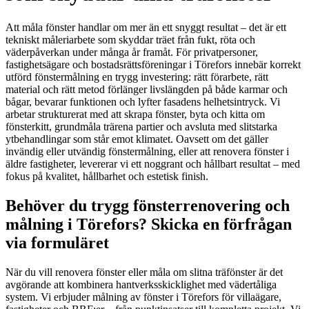
Att måla fönster handlar om mer än ett snyggt resultat – det är ett
tekniskt måleriarbete som skyddar träet från fukt, röta och
väderpåverkan under många år framåt. För privatpersoner,
fastighetsägare och bostadsrättsföreningar i Törefors innebär korrekt
utförd fönstermålning en trygg investering: rätt förarbete, rätt
material och rätt metod förlänger livslängden på både karmar och
bågar, bevarar funktionen och lyfter fasadens helhetsintryck. Vi
arbetar strukturerat med att skrapa fönster, byta och kitta om
fönsterkitt, grundmåla trärena partier och avsluta med slitstarka
ytbehandlingar som står emot klimatet. Oavsett om det gäller
invändig eller utvändig fönstermålning, eller att renovera fönster i
äldre fastigheter, levererar vi ett noggrant och hållbart resultat – med
fokus på kvalitet, hållbarhet och estetisk finish.
Behöver du trygg fönsterrenovering och
målning i Törefors? Skicka en förfrågan
via formuläret
När du vill renovera fönster eller måla om slitna träfönster är det
avgörande att kombinera hantverksskicklighet med vädertåliga
system. Vi erbjuder målning av fönster i Törefors för villaägare,