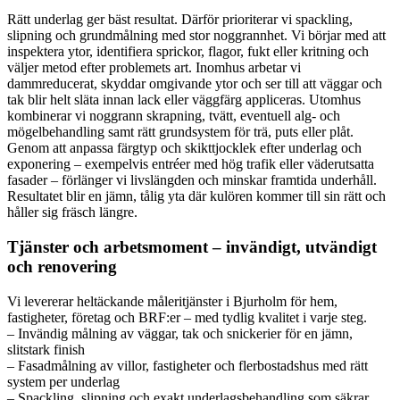
Rätt underlag ger bäst resultat. Därför prioriterar vi spackling,
slipning och grundmålning med stor noggrannhet. Vi börjar med att
inspektera ytor, identifiera sprickor, flagor, fukt eller kritning och
väljer metod efter problemets art. Inomhus arbetar vi
dammreducerat, skyddar omgivande ytor och ser till att väggar och
tak blir helt släta innan lack eller väggfärg appliceras. Utomhus
kombinerar vi noggrann skrapning, tvätt, eventuell alg- och
mögelbehandling samt rätt grundsystem för trä, puts eller plåt.
Genom att anpassa färgtyp och skikttjocklek efter underlag och
exponering – exempelvis entréer med hög trafik eller väderutsatta
fasader – förlänger vi livslängden och minskar framtida underhåll.
Resultatet blir en jämn, tålig yta där kulören kommer till sin rätt och
håller sig fräsch längre.
Tjänster och arbetsmoment – invändigt, utvändigt
och renovering
Vi levererar heltäckande måleritjänster i Bjurholm för hem,
fastigheter, företag och BRF:er – med tydlig kvalitet i varje steg.
– Invändig målning av väggar, tak och snickerier för en jämn,
slitstark finish
– Fasadmålning av villor, fastigheter och flerbostadshus med rätt
system per underlag
– Spackling, slipning och exakt underlagsbehandling som säkrar