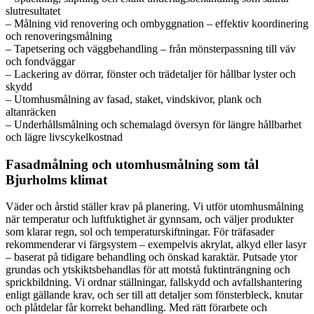
slutresultatet
– Målning vid renovering och ombyggnation – effektiv koordinering
och renoveringsmålning
– Tapetsering och väggbehandling – från mönsterpassning till väv
och fondväggar
– Lackering av dörrar, fönster och trädetaljer för hållbar lyster och
skydd
– Utomhusmålning av fasad, staket, vindskivor, plank och
altanräcken
– Underhållsmålning och schemalagd översyn för längre hållbarhet
och lägre livscykelkostnad
Fasadmålning och utomhusmålning som tål
Bjurholms klimat
Väder och årstid ställer krav på planering. Vi utför utomhusmålning
när temperatur och luftfuktighet är gynnsam, och väljer produkter
som klarar regn, sol och temperaturskiftningar. För träfasader
rekommenderar vi färgsystem – exempelvis akrylat, alkyd eller lasyr
– baserat på tidigare behandling och önskad karaktär. Putsade ytor
grundas och ytskiktsbehandlas för att motstå fuktinträngning och
sprickbildning. Vi ordnar ställningar, fallskydd och avfallshantering
enligt gällande krav, och ser till att detaljer som fönsterbleck, knutar
och plåtdelar får korrekt behandling. Med rätt förarbete och