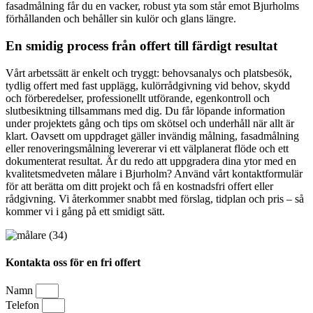
fasadmålning får du en vacker, robust yta som står emot Bjurholms
förhållanden och behåller sin kulör och glans längre.
En smidig process från offert till färdigt resultat
Vårt arbetssätt är enkelt och tryggt: behovsanalys och platsbesök,
tydlig offert med fast upplägg, kulörrådgivning vid behov, skydd
och förberedelser, professionellt utförande, egenkontroll och
slutbesiktning tillsammans med dig. Du får löpande information
under projektets gång och tips om skötsel och underhåll när allt är
klart. Oavsett om uppdraget gäller invändig målning, fasadmålning
eller renoveringsmålning levererar vi ett välplanerat flöde och ett
dokumenterat resultat. Är du redo att uppgradera dina ytor med en
kvalitetsmedveten målare i Bjurholm? Använd vårt kontaktformulär
för att berätta om ditt projekt och få en kostnadsfri offert eller
rådgivning. Vi återkommer snabbt med förslag, tidplan och pris – så
kommer vi i gång på ett smidigt sätt.
Kontakta oss för en fri offert
Namn
Telefon