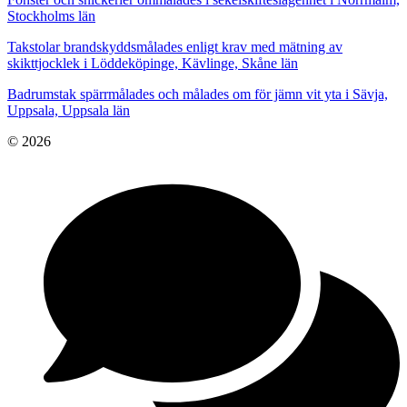
Stockholms län
Takstolar brandskyddsmålades enligt krav med mätning av
skikttjocklek i Löddeköpinge, Kävlinge, Skåne län
Badrumstak spärrmålades och målades om för jämn vit yta i Sävja,
Uppsala, Uppsala län
© 2026