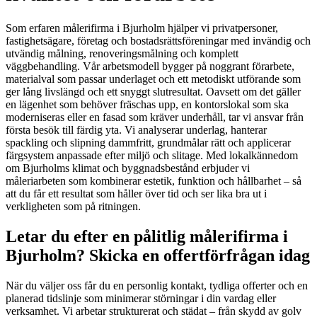
Som erfaren målerifirma i Bjurholm hjälper vi privatpersoner,
fastighetsägare, företag och bostadsrättsföreningar med invändig och
utvändig målning, renoveringsmålning och komplett
väggbehandling. Vår arbetsmodell bygger på noggrant förarbete,
materialval som passar underlaget och ett metodiskt utförande som
ger lång livslängd och ett snyggt slutresultat. Oavsett om det gäller
en lägenhet som behöver fräschas upp, en kontorslokal som ska
moderniseras eller en fasad som kräver underhåll, tar vi ansvar från
första besök till färdig yta. Vi analyserar underlag, hanterar
spackling och slipning dammfritt, grundmålar rätt och applicerar
färgsystem anpassade efter miljö och slitage. Med lokalkännedom
om Bjurholms klimat och byggnadsbestånd erbjuder vi
måleriarbeten som kombinerar estetik, funktion och hållbarhet – så
att du får ett resultat som håller över tid och ser lika bra ut i
verkligheten som på ritningen.
Letar du efter en pålitlig målerifirma i
Bjurholm? Skicka en offertförfrågan idag
När du väljer oss får du en personlig kontakt, tydliga offerter och en
planerad tidslinje som minimerar störningar i din vardag eller
verksamhet. Vi arbetar strukturerat och städat – från skydd av golv