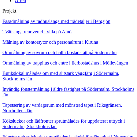
Offert
Projekt
Fasadmålning av radhuslänga med trädetaljer i Bergsjön
Tvättstuga renoverad i villa på Alnö
Målning av kontorsytor och personalrum i Kiruna
Ommålning av sovrum och hall i bostadsrätt på Södermalm
Ommålning av trapphus och entré i flerbostadshus i Möllevången
Butikslokal målades om med slitstark väggfärg i Södermalm,
Stockholms län
Invändig fönstermålning i äldre fastighet på Södermalm, Stockholms
län
Tapetsering av vardagsrum med mönstrad tapet i Riksgränsen,
Norrbottens län
Köksluckor och lådfronter sprutmålades för uppdaterat uttryck i
Södermalm, Stockholms län
Fönster och snickerier ommålades i sekelskifteslägenhet i Norrmalm,