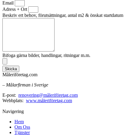
Email
Adress + Ort
Beskriv ert behov, förutsättningar, antal m2 & önskat startdatum
Bifoga gärna bilder, handlingar, ritningar m.m.
Skicka
Måleriföretag.com
– Målarfirman i Sverige
E-post:
renovering@måleriföretag.com
Webbplats:
www.måleriföretag.com
Navigering
Hem
Om Oss
Tjänster