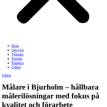
Hem
Om Oss
Tjänster
Projekt
Partners
Offert
Offert
Målare i Bjurholm – hållbara
målerilösningar med fokus på
kvalitet och förarbete