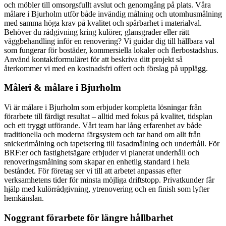
och möbler till omsorgsfullt avslut och genomgång på plats. Våra
målare i Bjurholm utför både invändig målning och utomhusmålning
med samma höga krav på kvalitet och spårbarhet i materialval.
Behöver du rådgivning kring kulörer, glansgrader eller rätt
väggbehandling inför en renovering? Vi guidar dig till hållbara val
som fungerar för bostäder, kommersiella lokaler och flerbostadshus.
Använd kontaktformuläret för att beskriva ditt projekt så
återkommer vi med en kostnadsfri offert och förslag på upplägg.
Måleri & målare i Bjurholm
Vi är målare i Bjurholm som erbjuder kompletta lösningar från
förarbete till färdigt resultat – alltid med fokus på kvalitet, tidsplan
och ett tryggt utförande. Vårt team har lång erfarenhet av både
traditionella och moderna färgsystem och tar hand om allt från
snickerimålning och tapetsering till fasadmålning och underhåll. För
BRF:er och fastighetsägare erbjuder vi planerat underhåll och
renoveringsmålning som skapar en enhetlig standard i hela
beståndet. För företag ser vi till att arbetet anpassas efter
verksamhetens tider för minsta möjliga driftstopp. Privatkunder får
hjälp med kulörrådgivning, ytrenovering och en finish som lyfter
hemkänslan.
Noggrant förarbete för längre hållbarhet