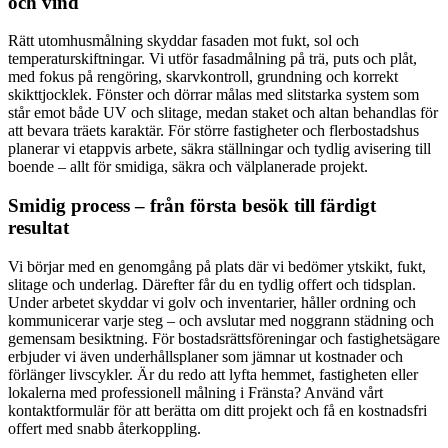
och vind
Rätt utomhusmålning skyddar fasaden mot fukt, sol och
temperaturskiftningar. Vi utför fasadmålning på trä, puts och plåt,
med fokus på rengöring, skarvkontroll, grundning och korrekt
skikttjocklek. Fönster och dörrar målas med slitstarka system som
står emot både UV och slitage, medan staket och altan behandlas för
att bevara träets karaktär. För större fastigheter och flerbostadshus
planerar vi etappvis arbete, säkra ställningar och tydlig avisering till
boende – allt för smidiga, säkra och välplanerade projekt.
Smidig process – från första besök till färdigt
resultat
Vi börjar med en genomgång på plats där vi bedömer ytskikt, fukt,
slitage och underlag. Därefter får du en tydlig offert och tidsplan.
Under arbetet skyddar vi golv och inventarier, håller ordning och
kommunicerar varje steg – och avslutar med noggrann städning och
gemensam besiktning. För bostadsrättsföreningar och fastighetsägare
erbjuder vi även underhållsplaner som jämnar ut kostnader och
förlänger livscykler. Är du redo att lyfta hemmet, fastigheten eller
lokalerna med professionell målning i Fränsta? Använd vårt
kontaktformulär för att berätta om ditt projekt och få en kostnadsfri
offert med snabb återkoppling.