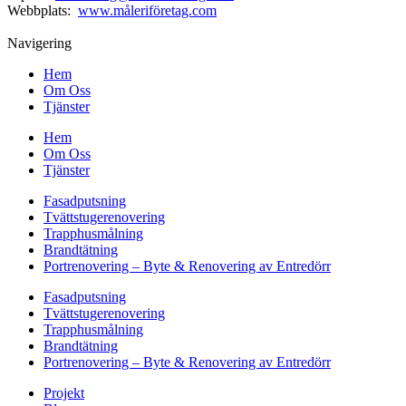
Webbplats:
www.måleriföretag.com
Navigering
Hem
Om Oss
Tjänster
Hem
Om Oss
Tjänster
Fasadputsning
Tvättstugerenovering
Trapphusmålning
Brandtätning
Portrenovering – Byte & Renovering av Entredörr
Fasadputsning
Tvättstugerenovering
Trapphusmålning
Brandtätning
Portrenovering – Byte & Renovering av Entredörr
Projekt