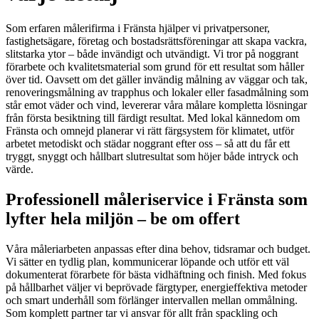
Som erfaren målerifirma i Fränsta hjälper vi privatpersoner,
fastighetsägare, företag och bostadsrättsföreningar att skapa vackra,
slitstarka ytor – både invändigt och utvändigt. Vi tror på noggrant
förarbete och kvalitetsmaterial som grund för ett resultat som håller
över tid. Oavsett om det gäller invändig målning av väggar och tak,
renoveringsmålning av trapphus och lokaler eller fasadmålning som
står emot väder och vind, levererar våra målare kompletta lösningar
från första besiktning till färdigt resultat. Med lokal kännedom om
Fränsta och omnejd planerar vi rätt färgsystem för klimatet, utför
arbetet metodiskt och städar noggrant efter oss – så att du får ett
tryggt, snyggt och hållbart slutresultat som höjer både intryck och
värde.
Professionell måleriservice i Fränsta som
lyfter hela miljön – be om offert
Våra måleriarbeten anpassas efter dina behov, tidsramar och budget.
Vi sätter en tydlig plan, kommunicerar löpande och utför ett väl
dokumenterat förarbete för bästa vidhäftning och finish. Med fokus
på hållbarhet väljer vi beprövade färgtyper, energieffektiva metoder
och smart underhåll som förlänger intervallen mellan ommålning.
Som komplett partner tar vi ansvar för allt från spackling och