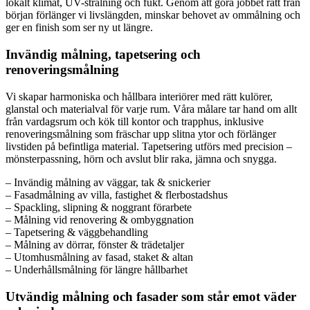
lokalt klimat, UV-strålning och fukt. Genom att göra jobbet rätt från
början förlänger vi livslängden, minskar behovet av ommålning och
ger en finish som ser ny ut längre.
Invändig målning, tapetsering och
renoveringsmålning
Vi skapar harmoniska och hållbara interiörer med rätt kulörer,
glanstal och materialval för varje rum. Våra målare tar hand om allt
från vardagsrum och kök till kontor och trapphus, inklusive
renoveringsmålning som fräschar upp slitna ytor och förlänger
livstiden på befintliga material. Tapetsering utförs med precision –
mönsterpassning, hörn och avslut blir raka, jämna och snygga.
– Invändig målning av väggar, tak & snickerier
– Fasadmålning av villa, fastighet & flerbostadshus
– Spackling, slipning & noggrant förarbete
– Målning vid renovering & ombyggnation
– Tapetsering & väggbehandling
– Målning av dörrar, fönster & trädetaljer
– Utomhusmålning av fasad, staket & altan
– Underhållsmålning för längre hållbarhet
Utvändig målning och fasader som står emot väder