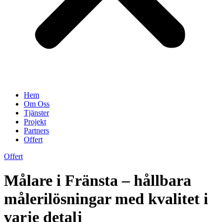
Hem
Om Oss
Tjänster
Projekt
Partners
Offert
Offert
Målare i Fränsta – hållbara
målerilösningar med kvalitet i
varje detalj