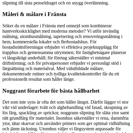
slipning till sista penseldraget och en snygg överlämning.
Måleri & målare i Fränsta
Söker du en målare i Fränsta med omnejd som kombinerar
hantverksskicklighet med moderna metoder? Vi utför invändig
målning, utomhusmålning, tapetsering och renoveringsmålning i
hem, kommersiella lokaler och flerbostadshus. För
bostadsrättsföreningar erbjuder vi effektiva projektupplägg för
trapphus och gemensamma utrymmen; för fastighetsägare planerar
vi långsiktigt underhåll; för företag säkerställer vi minimal
driftstörning; och för privatpersoner erbjuder vi personligt stöd i
färgsättning och materialval. Med välutbildade målare,
dokumenterade rutiner och tydliga kvalitetskontroller får du ett
professionellt resultat som håller länge.
Noggrant förarbete för bästa hållbarhet
Det som inte syns är ofta det som håller längst. Därför lägger vi stor
vikt vid underlaget: tvätt och algbehandling vid fasad, skrapning av
lös färg, spackling av sprickor, noggrann slipning för släta ytor samt
rätt grundfärg för materialet. Inomhus säkerställer vi rena, dammfria
ytor, tätar skarvar och använder primers som ger optimal vidhäftning
och jämn täckning. Utomhus väljer vi färgsystem anpassade för