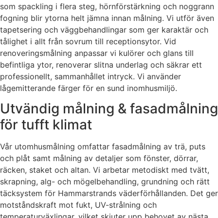
som spackling i flera steg, hörnförstärkning och noggrann
fogning blir ytorna helt jämna innan målning. Vi utför även
tapetsering och väggbehandlingar som ger karaktär och
tålighet i allt från sovrum till receptionsytor. Vid
renoveringsmålning anpassar vi kulörer och glans till
befintliga ytor, renoverar slitna underlag och säkrar ett
professionellt, sammanhållet intryck. Vi använder
lågemitterande färger för en sund inomhusmiljö.
Utvändig målning & fasadmålning
för tufft klimat
Vår utomhusmålning omfattar fasadmålning av trä, puts
och plåt samt målning av detaljer som fönster, dörrar,
räcken, staket och altan. Vi arbetar metodiskt med tvätt,
skrapning, alg- och mögelbehandling, grundning och rätt
täcksystem för Hammarstrands väderförhållanden. Det ger
motståndskraft mot fukt, UV-strålning och
temperaturväxlingar, vilket skjuter upp behovet av nästa