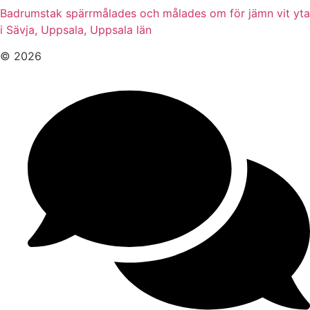
Badrumstak spärrmålades och målades om för jämn vit yta
i Sävja, Uppsala, Uppsala län
© 2026