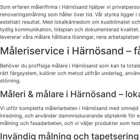
Som erfaren målerifirma i Härnösand hjälper vi privatpers
renoveringsmålning som håller över tid. Vår styrka ligger i 
estetiskt resultat. Med lokalkännedom om kustklimatet och m
tydlig kommunikation, tidsplan och dokumenterad kvalitet. 
levererar våra målare hållbara lösningar, rena arbetsplatser
Måleriservice i Härnösand – f
Behöver du proffsiga målare i Härnösand som kan ta totalans
rätt färgsystem, kulörer och metod utifrån underlag, använ
störning.
Måleri & målare i Härnösand – lo
Vi utför kompletta måleriarbeten i Härnösand med omnejd
inredning, och använder dammreducerande slipteknik för en
målning och fasadarbeten, och vi väljer produkter som testat
Invändig målning och tapetsering