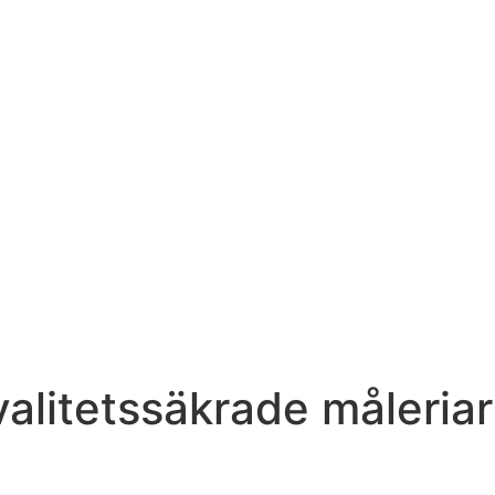
valitetssäkrade måleria