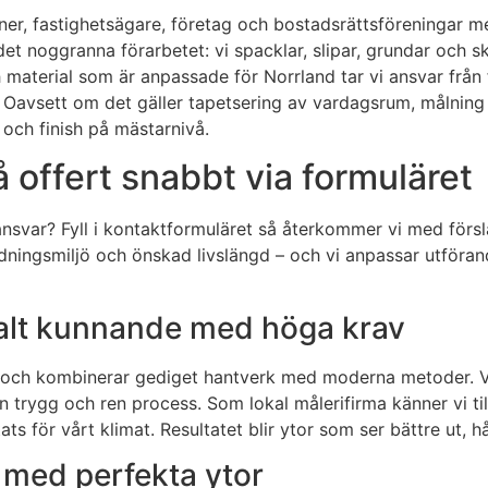
oner, fastighetsägare, företag och bostadsrättsföreningar
det noggranna förarbetet: vi spacklar, slipar, grundar och sk
aterial som är anpassade för Norrland tar vi ansvar från fö
Oavsett om det gäller tapetsering av vardagsrum, målning a
 och finish på mästarnivå.
å offert snabbt via formuläret
var? Fyll i kontaktformuläret så återkommer vi med förslag,
dningsmiljö och önskad livslängd – och vi anpassar utföran
kalt kunnande med höga krav
 och kombinerar gediget hantverk med moderna metoder. Vå
 trygg och ren process. Som lokal målerifirma känner vi ti
s för vårt klimat. Resultatet blir ytor som ser bättre ut, hå
 med perfekta ytor