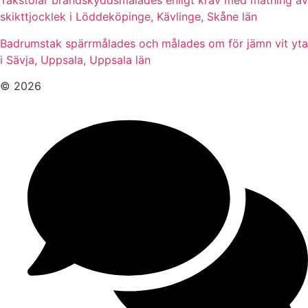
Takstolar brandskyddsmålades enligt krav med mätning av
skikttjocklek i Löddeköpinge, Kävlinge, Skåne län
Badrumstak spärrmålades och målades om för jämn vit yta
i Sävja, Uppsala, Uppsala län
© 2026