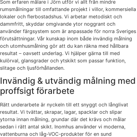
Som erfaren målare i Jörn utför vi allt från mindre
rumsmålningar till omfattande projekt i villor, kommersiella
lokaler och flerbostadshus. Vi arbetar metodiskt och
dammfritt, skyddar omgivande ytor noggrant och
använder färgsystem som är anpassade för norra Sveriges
förutsättningar. Vår kunskap inom både invändig målning
och utomhusmålning gör att du kan räkna med hållbara
resultat – oavsett underlag. Vi hjälper gärna till med
kulörval, glansgrader och ytskikt som passar funktion,
slitage och ljusförhållanden.
Invändig & utvändig målning med
proffsigt förarbete
Rätt underarbete är nyckeln till ett snyggt och långlivat
resultat. Vi tvättar, skrapar, lagar, spacklar och slipar
ytorna innan målning, grundar där det krävs och målar
sedan i rätt antal skikt. Inomhus använder vi moderna,
vattenburna och låg-VOC-produkter för en sund