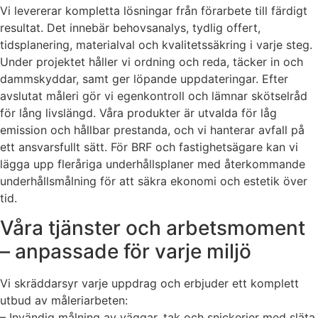
Vi levererar kompletta lösningar från förarbete till färdigt
resultat. Det innebär behovsanalys, tydlig offert,
tidsplanering, materialval och kvalitetssäkring i varje steg.
Under projektet håller vi ordning och reda, täcker in och
dammskyddar, samt ger löpande uppdateringar. Efter
avslutat måleri gör vi egenkontroll och lämnar skötselråd
för lång livslängd. Våra produkter är utvalda för låg
emission och hållbar prestanda, och vi hanterar avfall på
ett ansvarsfullt sätt. För BRF och fastighetsägare kan vi
lägga upp fleråriga underhållsplaner med återkommande
underhållsmålning för att säkra ekonomi och estetik över
tid.
Våra tjänster och arbetsmoment
– anpassade för varje miljö
Vi skräddarsyr varje uppdrag och erbjuder ett komplett
utbud av måleriarbeten:
– Invändig målning av väggar, tak och snickerier med släta,