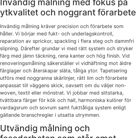
Invändig målning med fokus på
ytkvalitet och noggrant förarbete
Invändig målning kräver precision och förarbete som
håller. Vi börjar med fukt- och underlagskontroll,
reparation av sprickor, spackling i flera steg och dammfri
slipning. Därefter grundar vi med rätt system och stryker
färg med jämn täckning, rena kanter och hög finish. Vid
renoveringsmålning säkerställer vi vidhäftning mot äldre
färglager och återskapar släta, tåliga ytor. Tapetsering
utförs med noggranna skärlinjer, rätt lim och förarbete
anpassat till väggens skick, oavsett om du väljer non-
woven, textil eller mönstrat. Vi jobbar med slitstarka,
tvättbara färger för kök och hall, harmoniska kulörer för
vardagsrum och sovrum samt fukttåliga system enligt
gällande branschregler i utsatta utrymmen.
Utvändig målning och