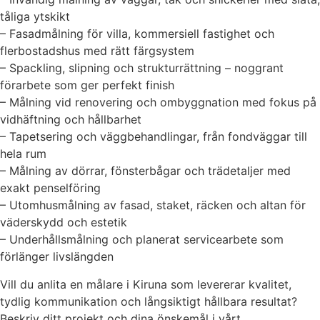
tåliga ytskikt
– Fasadmålning för villa, kommersiell fastighet och
flerbostadshus med rätt färgsystem
– Spackling, slipning och strukturrättning – noggrant
förarbete som ger perfekt finish
– Målning vid renovering och ombyggnation med fokus på
vidhäftning och hållbarhet
– Tapetsering och väggbehandlingar, från fondväggar till
hela rum
– Målning av dörrar, fönsterbågar och trädetaljer med
exakt penselföring
– Utomhusmålning av fasad, staket, räcken och altan för
väderskydd och estetik
– Underhållsmålning och planerat servicearbete som
förlänger livslängden
Vill du anlita en målare i Kiruna som levererar kvalitet,
tydlig kommunikation och långsiktigt hållbara resultat?
Beskriv ditt projekt och dina önskemål i vårt