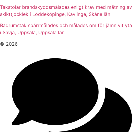
Takstolar brandskyddsmålades enligt krav med mätning av
skikttjocklek i Löddeköpinge, Kävlinge, Skåne län
Badrumstak spärrmålades och målades om för jämn vit yta
i Sävja, Uppsala, Uppsala län
© 2026