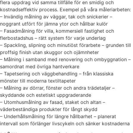
flera uppdrag vid samma tillfälle för en smidig och
kostnadseffektiv process. Exempel på våra måleriarbeten:
– Invändig målning av väggar, tak och snickerier –
noggrant utfört för jämna ytor och hållbar kulör
– Fasadmålning för villa, kommersiell fastighet och
flerbostadshus – rätt system för varje underlag
– Spackling, slipning och minutiöst förarbete – grunden till
proffsig finish utan skuggor och ojämnheter
– Målning i samband med renovering och ombyggnation –
samordnat med övriga hantverkare
– Tapetsering och väggbehandling – från klassiska
mönster till moderna textiltapeter
– Målning av dörrar, fönster och andra trädetaljer –
skyddande och estetiskt uppgraderande
– Utomhusmålning av fasad, staket och altan –
väderbeständiga produkter för långt skydd
– Underhållsmålning för längre hållbarhet – planerat
intervall som förlänger livscykeln och sänker kostnaderna