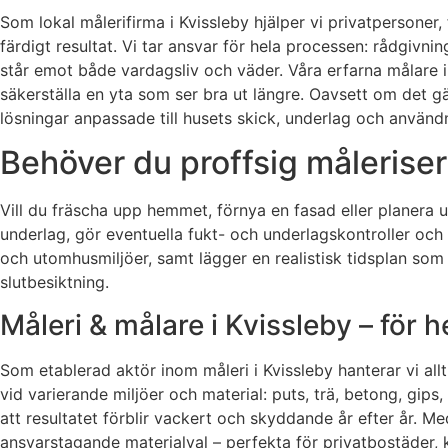
Som lokal målerifirma i Kvissleby hjälper vi privatpersoner,
färdigt resultat. Vi tar ansvar för hela processen: rådgivn
står emot både vardagsliv och väder. Våra erfarna målare i
säkerställa en yta som ser bra ut längre. Oavsett om det gä
lösningar anpassade till husets skick, underlag och använd
Behöver du proffsig måleriserv
Vill du fräscha upp hemmet, förnya en fasad eller planera u
underlag, gör eventuella fukt- och underlagskontroller och 
och utomhusmiljöer, samt lägger en realistisk tidsplan som s
slutbesiktning.
Måleri & målare i Kvissleby – för 
Som etablerad aktör inom måleri i Kvissleby hanterar vi al
vid varierande miljöer och material: puts, trä, betong, gips
att resultatet förblir vackert och skyddande år efter år.
ansvarstagande materialval – perfekta för privatbostäder, 