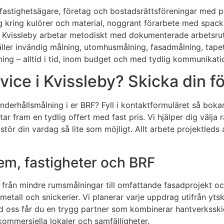
 fastighetsägare, företag och bostadsrättsföreningar med pro
ing kring kulörer och material, noggrant förarbete med spac
 Kvissleby arbetar metodiskt med dokumenterade arbetsrutin
ller invändig målning, utomhusmålning, fasadmålning, tapets
ning – alltid i tid, inom budget och med tydlig kommunikati
ice i Kvissleby? Skicka din fö
nderhållsmålning i er BRF? Fyll i kontaktformuläret så boka
tar fram en tydlig offert med fast pris. Vi hjälper dig välj
tör din vardag så lite som möjligt. Allt arbete projektleds 
hem, fastigheter och BRF
lt från mindre rumsmålningar till omfattande fasadprojekt o
, metall och snickerier. Vi planerar varje uppdrag utifrån yt
 Med oss får du en trygg partner som kombinerar hantverkss
kommersiella lokaler och samfälligheter.