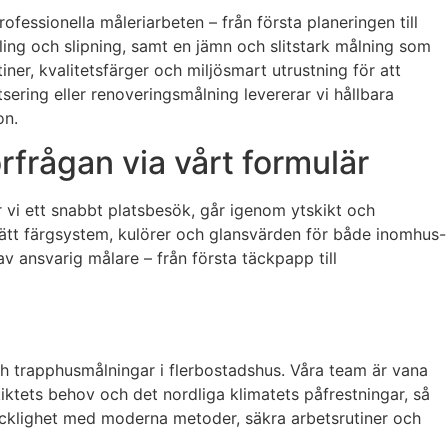
fessionella måleriarbeten – från första planeringen till
kling och slipning, samt en jämn och slitstark målning som
er, kvalitetsfärger och miljösmart utrustning för att
ering eller renoveringsmålning levererar vi hållbara
on.
rfrågan via vårt formulär
r vi ett snabbt platsbesök, går igenom ytskikt och
a rätt färgsystem, kulörer och glansvärden för både inomhus-
av ansvarig målare – från första täckpapp till
ch trapphusmålningar i flerbostadshus. Våra team är vana
skiktets behov och det nordliga klimatets påfrestningar, så
kicklighet med moderna metoder, säkra arbetsrutiner och