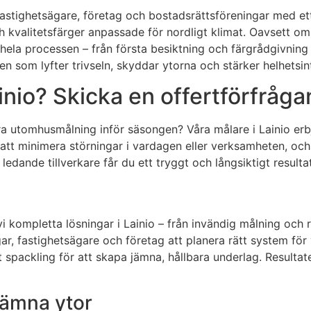
 fastighetsägare, företag och bostadsrättsföreningar med et
valitetsfärger anpassade för nordligt klimat. Oavsett om d
ela processen – från första besiktning och färgrådgivning 
eten som lyfter trivseln, skyddar ytorna och stärker helhetsi
inio? Skicka en offertförfråga
ra utomhusmålning inför säsongen? Våra målare i Lainio erbj
tt minimera störningar i vardagen eller verksamheten, och 
edande tillverkare får du ett tryggt och långsiktigt resultat
kompletta lösningar i Lainio – från invändig målning och 
ar, fastighetsägare och företag att planera rätt system för 
spackling för att skapa jämna, hållbara underlag. Resultatet
jämna ytor