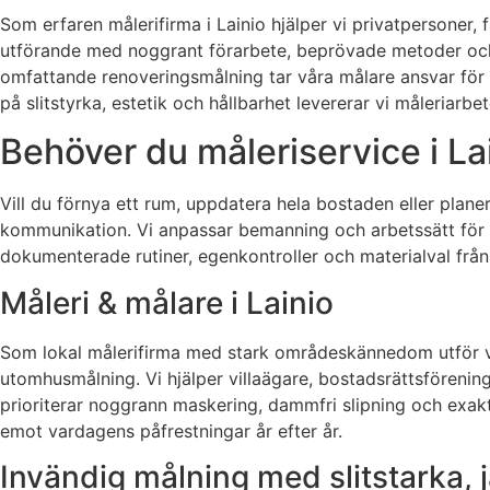
Som erfaren målerifirma i Lainio hjälper vi privatpersoner,
utförande med noggrant förarbete, beprövade metoder och k
omfattande renoveringsmålning tar våra målare ansvar för h
på slitstyrka, estetik och hållbarhet levererar vi måleriarb
Behöver du måleriservice i La
Vill du förnya ett rum, uppdatera hela bostaden eller plane
kommunikation. Vi anpassar bemanning och arbetssätt för a
dokumenterade rutiner, egenkontroller och materialval från l
Måleri & målare i Lainio
Som lokal målerifirma med stark områdeskännedom utför vi 
utomhusmålning. Vi hjälper villaägare, bostadsrättsförening
prioriterar noggrann maskering, dammfri slipning och exakt 
emot vardagens påfrestningar år efter år.
Invändig målning med slitstarka, 