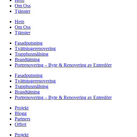
Hem
Om Oss
Tjänster
Hem
Om Oss
Tjänster
Fasadputsning
Tvättstugerenovering
Trapphusmålning
Brandtätning
Portrenovering – Byte & Renovering av Entredörr
Fasadputsning
Tvättstugerenovering
Trapphusmålning
Brandtätning
Portrenovering – Byte & Renovering av Entredörr
Projekt
Blogg
Partners
Offert
Projekt