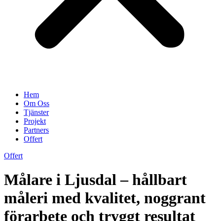
Hem
Om Oss
Tjänster
Projekt
Partners
Offert
Offert
Målare i Ljusdal – hållbart
måleri med kvalitet, noggrant
förarbete och tryggt resultat