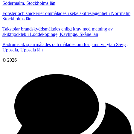
Södermalm, Stockholms län
Fönster och snickerier ommålades i sekelskifteslägenhet i Norrmalm,
Stockholms län
Takstolar brandskyddsmålades enligt krav med mätning av
skikttjocklek i Löddeköpinge, Kävlinge, Skåne län
Badrumstak spärrmålades och målades om för jämn vit yta i Sävja,
Uppsala, Uppsala län
© 2026