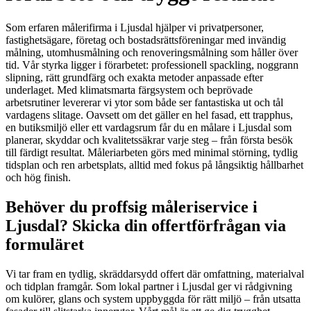
Som erfaren målerifirma i Ljusdal hjälper vi privatpersoner,
fastighetsägare, företag och bostadsrättsföreningar med invändig
målning, utomhusmålning och renoveringsmålning som håller över
tid. Vår styrka ligger i förarbetet: professionell spackling, noggrann
slipning, rätt grundfärg och exakta metoder anpassade efter
underlaget. Med klimatsmarta färgsystem och beprövade
arbetsrutiner levererar vi ytor som både ser fantastiska ut och tål
vardagens slitage. Oavsett om det gäller en hel fasad, ett trapphus,
en butiksmiljö eller ett vardagsrum får du en målare i Ljusdal som
planerar, skyddar och kvalitetssäkrar varje steg – från första besök
till färdigt resultat. Måleriarbeten görs med minimal störning, tydlig
tidsplan och ren arbetsplats, alltid med fokus på långsiktig hållbarhet
och hög finish.
Behöver du proffsig måleriservice i
Ljusdal? Skicka din offertförfrågan via
formuläret
Vi tar fram en tydlig, skräddarsydd offert där omfattning, materialval
och tidplan framgår. Som lokal partner i Ljusdal ger vi rådgivning
om kulörer, glans och system uppbyggda för rätt miljö – från utsatta