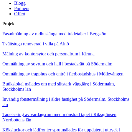
Blogg
Partners
Offert
Projekt
Fasadmålning av radhuslänga med trädetaljer i Bergsjön
Tvättstuga renoverad i villa på Alnö
Målning av kontorsytor och personalrum i Kiruna
Ommålning av sovrum och hall i bostadsrätt på Södermalm
Ommålning av trapphus och entré i flerbostadshus i Möllevången
Butikslokal målades om med slitstark väggfärg i Södermalm,
Stockholms län
Invändig fönstermålning i äldre fastighet på Södermalm, Stockholms
län
Tapetsering av vardagsrum med mönstrad tapet i Riksgränsen,
Norrbottens län
Köksluckor och lådfronter sprutmålades för uppdaterat uttryck i