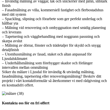
– Invändig målning av väggar, tak och snickerier med jämn, slitstark
finish
– Fasadmålning av villa, kommersiell fastighet och flerbostadshus
med rätt system
– Spackling, slipning och förarbete som ger perfekt underlag och
hållbar yta
– Målning vid renovering och ombyggnation med smidig planering
och leverans
– Tapetsering och väggbehandling med noggrann passning och
skarpa avslut
– Målning av dörrar, fönster och trädetaljer för skydd och snygg
detaljfinish
– Utomhusmålning av fasad, staket och altan anpassad för
Ljusdalsklimatet
– Underhållsmålning som förebygger skador och förlänger
intervallen mellan ommålning
Söker du målare i Ljusdal för invändig & utvändig målning,
fasadmålning, tapetsering eller renoveringsmålning? Beskriv ditt
projekt i vårt kontaktformulär så återkommer vi med rådgivning och
en kostnadsfri offert.
Kontakta oss för en fri offert