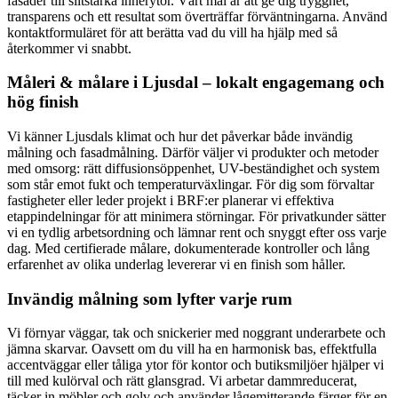
fasader till slitstarka innerytor. Vårt mål är att ge dig trygghet,
transparens och ett resultat som överträffar förväntningarna. Använd
kontaktformuläret för att berätta vad du vill ha hjälp med så
återkommer vi snabbt.
Måleri & målare i Ljusdal – lokalt engagemang och
hög finish
Vi känner Ljusdals klimat och hur det påverkar både invändig
målning och fasadmålning. Därför väljer vi produkter och metoder
med omsorg: rätt diffusionsöppenhet, UV-beständighet och system
som står emot fukt och temperaturväxlingar. För dig som förvaltar
fastigheter eller leder projekt i BRF:er planerar vi effektiva
etappindelningar för att minimera störningar. För privatkunder sätter
vi en tydlig arbetsordning och lämnar rent och snyggt efter oss varje
dag. Med certifierade målare, dokumenterade kontroller och lång
erfarenhet av olika underlag levererar vi en finish som håller.
Invändig målning som lyfter varje rum
Vi förnyar väggar, tak och snickerier med noggrant underarbete och
jämna skarvar. Oavsett om du vill ha en harmonisk bas, effektfulla
accentväggar eller tåliga ytor för kontor och butiksmiljöer hjälper vi
till med kulörval och rätt glansgrad. Vi arbetar dammreducerat,
täcker in möbler och golv och använder lågemitterande färger för en