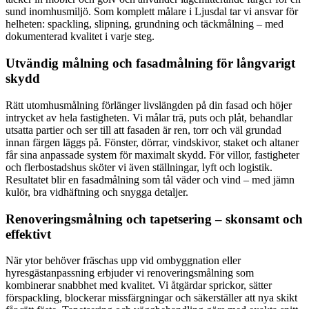
sund inomhusmiljö. Som komplett målare i Ljusdal tar vi ansvar för
helheten: spackling, slipning, grundning och täckmålning – med
dokumenterad kvalitet i varje steg.
Utvändig målning och fasadmålning för långvarigt
skydd
Rätt utomhusmålning förlänger livslängden på din fasad och höjer
intrycket av hela fastigheten. Vi målar trä, puts och plåt, behandlar
utsatta partier och ser till att fasaden är ren, torr och väl grundad
innan färgen läggs på. Fönster, dörrar, vindskivor, staket och altaner
får sina anpassade system för maximalt skydd. För villor, fastigheter
och flerbostadshus sköter vi även ställningar, lyft och logistik.
Resultatet blir en fasadmålning som tål väder och vind – med jämn
kulör, bra vidhäftning och snygga detaljer.
Renoveringsmålning och tapetsering – skonsamt och
effektivt
När ytor behöver fräschas upp vid ombyggnation eller
hyresgästanpassning erbjuder vi renoveringsmålning som
kombinerar snabbhet med kvalitet. Vi åtgärdar sprickor, sätter
förspackling, blockerar missfärgningar och säkerställer att nya skikt