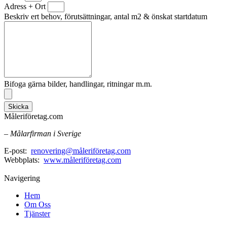
Adress + Ort
Beskriv ert behov, förutsättningar, antal m2 & önskat startdatum
Bifoga gärna bilder, handlingar, ritningar m.m.
Skicka
Måleriföretag.com
– Målarfirman i Sverige
E-post:
renovering@måleriföretag.com
Webbplats:
www.måleriföretag.com
Navigering
Hem
Om Oss
Tjänster