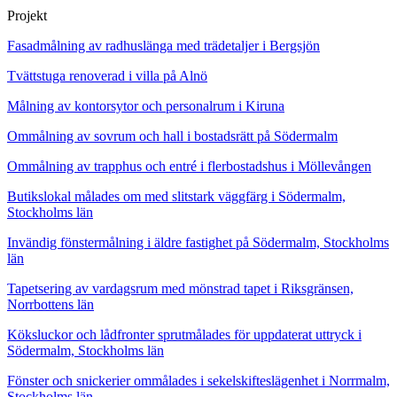
Projekt
Fasadmålning av radhuslänga med trädetaljer i Bergsjön
Tvättstuga renoverad i villa på Alnö
Målning av kontorsytor och personalrum i Kiruna
Ommålning av sovrum och hall i bostadsrätt på Södermalm
Ommålning av trapphus och entré i flerbostadshus i Möllevången
Butikslokal målades om med slitstark väggfärg i Södermalm,
Stockholms län
Invändig fönstermålning i äldre fastighet på Södermalm, Stockholms
län
Tapetsering av vardagsrum med mönstrad tapet i Riksgränsen,
Norrbottens län
Köksluckor och lådfronter sprutmålades för uppdaterat uttryck i
Södermalm, Stockholms län
Fönster och snickerier ommålades i sekelskifteslägenhet i Norrmalm,
Stockholms län