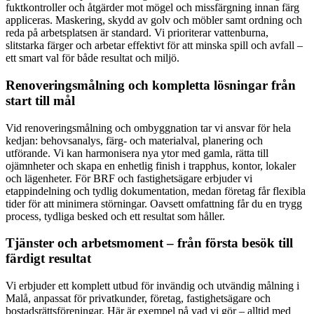
fuktkontroller och åtgärder mot mögel och missfärgning innan färg
appliceras. Maskering, skydd av golv och möbler samt ordning och
reda på arbetsplatsen är standard. Vi prioriterar vattenburna,
slitstarka färger och arbetar effektivt för att minska spill och avfall –
ett smart val för både resultat och miljö.
Renoveringsmålning och kompletta lösningar från
start till mål
Vid renoveringsmålning och ombyggnation tar vi ansvar för hela
kedjan: behovsanalys, färg- och materialval, planering och
utförande. Vi kan harmonisera nya ytor med gamla, rätta till
ojämnheter och skapa en enhetlig finish i trapphus, kontor, lokaler
och lägenheter. För BRF och fastighetsägare erbjuder vi
etappindelning och tydlig dokumentation, medan företag får flexibla
tider för att minimera störningar. Oavsett omfattning får du en trygg
process, tydliga besked och ett resultat som håller.
Tjänster och arbetsmoment – från första besök till
färdigt resultat
Vi erbjuder ett komplett utbud för invändig och utvändig målning i
Malå, anpassat för privatkunder, företag, fastighetsägare och
bostadsrättsföreningar. Här är exempel på vad vi gör – alltid med