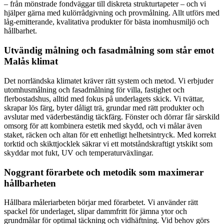
– från mönstrade fondväggar till diskreta strukturtapeter – och vi
hjälper gärna med kulörrådgivning och provmålning. Allt utförs med
låg-emitterande, kvalitativa produkter för bästa inomhusmiljö och
hållbarhet.
Utvändig målning och fasadmålning som står emot
Malås klimat
Det norrländska klimatet kräver rätt system och metod. Vi erbjuder
utomhusmålning och fasadmålning för villa, fastighet och
flerbostadshus, alltid med fokus på underlagets skick. Vi tvättar,
skrapar lös färg, byter dåligt trä, grundar med rätt produkter och
avslutar med väderbeständig täckfärg. Fönster och dörrar får särskild
omsorg för att kombinera estetik med skydd, och vi målar även
staket, räcken och altan för ett enhetligt helhetsintryck. Med korrekt
torktid och skikttjocklek säkrar vi ett motståndskraftigt ytskikt som
skyddar mot fukt, UV och temperaturväxlingar.
Noggrant förarbete och metodik som maximerar
hållbarheten
Hållbara måleriarbeten börjar med förarbetet. Vi använder rätt
spackel för underlaget, slipar dammfritt för jämna ytor och
grundmålar för optimal täckning och vidhäftning. Vid behov görs