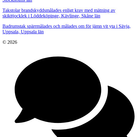
Takstolar brandskyddsmålades enligt krav med mätning av
skikttjocklek i Löddeköpinge, Kävlinge, Skåne län
Badrumstak spärrmålades och målades om för jämn vit yta i Sävja,
Uppsala, Uppsala län
© 2026