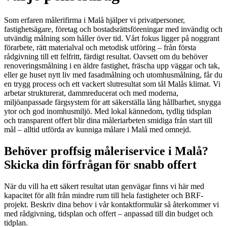
Som erfaren målerifirma i Malå hjälper vi privatpersoner,
fastighetsägare, företag och bostadsrättsföreningar med invändig och
utvändig målning som håller över tid. Vårt fokus ligger på noggrant
förarbete, rätt materialval och metodisk utföring – från första
rådgivning till ett felfritt, färdigt resultat. Oavsett om du behöver
renoveringsmålning i en äldre fastighet, fräscha upp väggar och tak,
eller ge huset nytt liv med fasadmålning och utomhusmålning, får du
en trygg process och ett vackert slutresultat som tål Malås klimat. Vi
arbetar strukturerat, dammreducerat och med moderna,
miljöanpassade färgsystem för att säkerställa lång hållbarhet, snygga
ytor och god inomhusmiljö. Med lokal kännedom, tydlig tidsplan
och transparent offert blir dina måleriarbeten smidiga från start till
mål – alltid utförda av kunniga målare i Malå med omnejd.
Behöver proffsig måleriservice i Malå?
Skicka din förfrågan för snabb offert
När du vill ha ett säkert resultat utan genvägar finns vi här med
kapacitet för allt från mindre rum till hela fastigheter och BRF-
projekt. Beskriv dina behov i vår kontaktformulär så återkommer vi
med rådgivning, tidsplan och offert – anpassad till din budget och
tidplan.