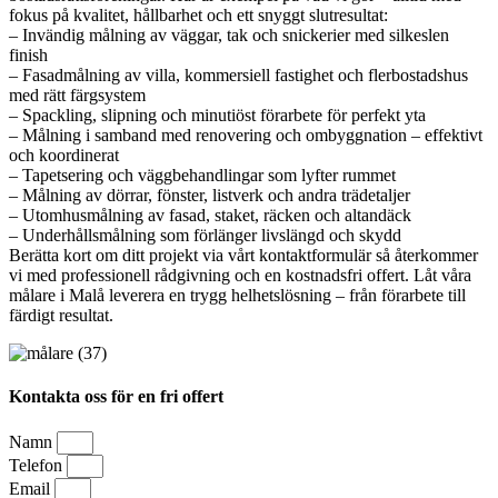
fokus på kvalitet, hållbarhet och ett snyggt slutresultat:
– Invändig målning av väggar, tak och snickerier med silkeslen
finish
– Fasadmålning av villa, kommersiell fastighet och flerbostadshus
med rätt färgsystem
– Spackling, slipning och minutiöst förarbete för perfekt yta
– Målning i samband med renovering och ombyggnation – effektivt
och koordinerat
– Tapetsering och väggbehandlingar som lyfter rummet
– Målning av dörrar, fönster, listverk och andra trädetaljer
– Utomhusmålning av fasad, staket, räcken och altandäck
– Underhållsmålning som förlänger livslängd och skydd
Berätta kort om ditt projekt via vårt kontaktformulär så återkommer
vi med professionell rådgivning och en kostnadsfri offert. Låt våra
målare i Malå leverera en trygg helhetslösning – från förarbete till
färdigt resultat.
Kontakta oss för en fri offert
Namn
Telefon
Email