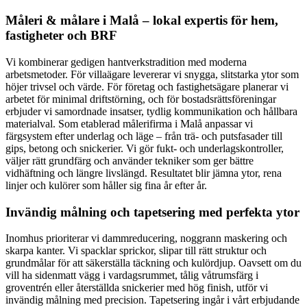
Måleri & målare i Malå – lokal expertis för hem,
fastigheter och BRF
Vi kombinerar gedigen hantverkstradition med moderna
arbetsmetoder. För villaägare levererar vi snygga, slitstarka ytor som
höjer trivsel och värde. För företag och fastighetsägare planerar vi
arbetet för minimal driftstörning, och för bostadsrättsföreningar
erbjuder vi samordnade insatser, tydlig kommunikation och hållbara
materialval. Som etablerad målerifirma i Malå anpassar vi
färgsystem efter underlag och läge – från trä- och putsfasader till
gips, betong och snickerier. Vi gör fukt- och underlagskontroller,
väljer rätt grundfärg och använder tekniker som ger bättre
vidhäftning och längre livslängd. Resultatet blir jämna ytor, rena
linjer och kulörer som håller sig fina år efter år.
Invändig målning och tapetsering med perfekta ytor
Inomhus prioriterar vi dammreducering, noggrann maskering och
skarpa kanter. Vi spacklar sprickor, slipar till rätt struktur och
grundmålar för att säkerställa täckning och kulördjup. Oavsett om du
vill ha sidenmatt vägg i vardagsrummet, tålig våtrumsfärg i
groventrén eller återställda snickerier med hög finish, utför vi
invändig målning med precision. Tapetsering ingår i vårt erbjudande