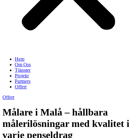
Hem
Om Oss
Tjänster
Projekt
Partners
Offert
Offert
Målare i Malå – hållbara
målerilösningar med kvalitet i
varje penseldrag