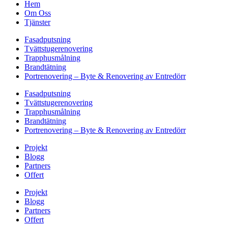
Hem
Om Oss
Tjänster
Fasadputsning
Tvättstugerenovering
Trapphusmålning
Brandtätning
Portrenovering – Byte & Renovering av Entredörr
Fasadputsning
Tvättstugerenovering
Trapphusmålning
Brandtätning
Portrenovering – Byte & Renovering av Entredörr
Projekt
Blogg
Partners
Offert
Projekt
Blogg
Partners
Offert