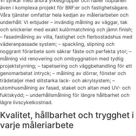
Vi synkar med andra yrkesgrupper och håller tidplanen
även i komplexa projekt för BRF:er och fastighetsägare.
Våra tjänster omfattar hela kedjan av måleriarbeten och
underhåll: Vi erbjuder – invändig målning av väggar, tak
och snickerier med exakt kulörmatchning och jämn finish;
– fasadmålning av villa, fastighet och flerbostadshus med
väderanpassade system; – spackling, slipning och
noggrant förarbete som säkrar fäste och perfekta ytor; –
målning vid renovering och ombyggnation med tydlig
projektstyrning; – tapetsering och väggbehandling för ett
genomarbetat intryck; – målning av dörrar, fönster och
trädetaljer med slitstarka lack- och akrylsystem; –
utomhusmålning av fasad, staket och altan med UV- och
fuktskydd; – underhållsmålning för längre hållbarhet och
lägre livscykelkostnad.
Kvalitet, hållbarhet och trygghet i
varje måleriarbete