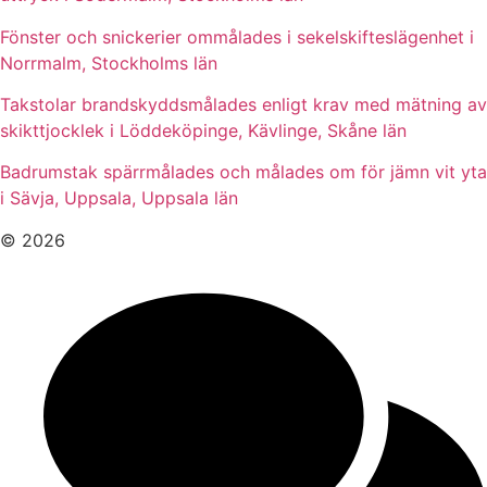
Fönster och snickerier ommålades i sekelskifteslägenhet i
Norrmalm, Stockholms län
Takstolar brandskyddsmålades enligt krav med mätning av
skikttjocklek i Löddeköpinge, Kävlinge, Skåne län
Badrumstak spärrmålades och målades om för jämn vit yta
i Sävja, Uppsala, Uppsala län
© 2026