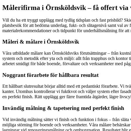
Målerifirma i Örnsköldsvik – få offert via
Vill du ha ett tryggt upplägg med tydlig tidsplan och fast prisbild? S
platsbesök för att bedöma underlag, fukt- och slitagenivå samt val av 
materialrekommendationer och tidpunkt för underhållsmålning för att
Måleri & målare i Örnsköldsvik
Våra utbildade målare kan Örnsköldsviks förutsättningar – från kustnär
system och metodik efter yta och miljö: allt från trapphus och kontor ti
arbetet smidigt för både boende, förvaltare och verksamheter med pågå
Noggrant förarbete för hållbara resultat
Ett hållbart slutresultat börjar alltid med ett pedantiskt förarbete. Vi 
kanter. Utomhus kontrollerar vi fuktkvot och väljer system efter fasadt
en perfekt finish. Rätt upplägg ger färre framtida åtgärder, lägre livs
Invändig målning & tapetsering med perfekt finish
Vid invändig målning sätter vi finish och funktion i fokus – från släta
möjliga störning för boende och verksamheter. Våra målare behärskar allt
lagningar vid renoveringsmålning och ombyggnation. Resultatet blir e