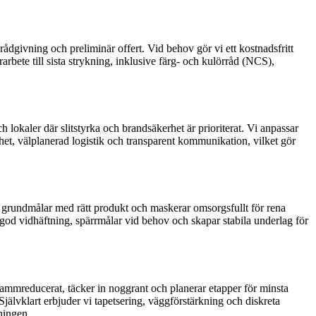
ådgivning och preliminär offert. Vid behov gör vi ett kostnadsfritt
rbete till sista strykning, inklusive färg- och kulörråd (NCS),
 lokaler där slitstyrka och brandsäkerhet är prioriterat. Vi anpassar
ighet, välplanerad logistik och transparent kommunikation, vilket gör
ritt, grundmålar med rätt produkt och maskerar omsorgsfullt för rena
i god vidhäftning, spärrmålar vid behov och skapar stabila underlag för
r dammreducerat, täcker in noggrant och planerar etapper för minsta
 Självklart erbjuder vi tapetsering, väggförstärkning och diskreta
ningen.