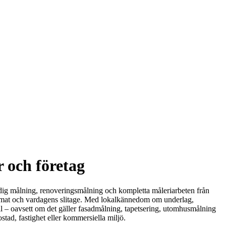
r och företag
ndig målning, renoveringsmålning och kompletta måleriarbeten från
s klimat och vardagens slitage. Med lokalkännedom om underlag,
all – oavsett om det gäller fasadmålning, tapetsering, utomhusmålning
ostad, fastighet eller kommersiella miljö.