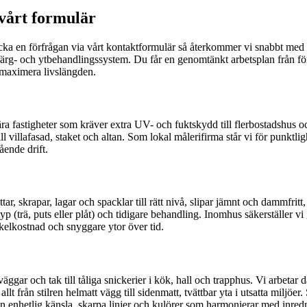
 vårt formulär
kicka en förfrågan via vårt kontaktformulär så återkommer vi snabbt med r
färg- och ytbehandlingssystem. Du får en genomtänkt arbetsplan från föra
 maximera livslängden.
a fastigheter som kräver extra UV- och fuktskydd till flerbostadshus och
ll villafasad, staket och altan. Som lokal målerifirma står vi för punktl
ende drift.
tvättar, skrapar, lagar och spacklar till rätt nivå, slipar jämnt och dammf
yp (trä, puts eller plåt) och tidigare behandling. Inomhus säkerställer v
cykelkostnad och snyggare ytor över tid.
 väggar och tak till tåliga snickerier i kök, hall och trapphus. Vi arbeta
 från stilren helmatt vägg till sidenmatt, tvättbar yta i utsatta miljöer.
n enhetlig känsla, skarpa linjer och kulörer som harmonierar med inred