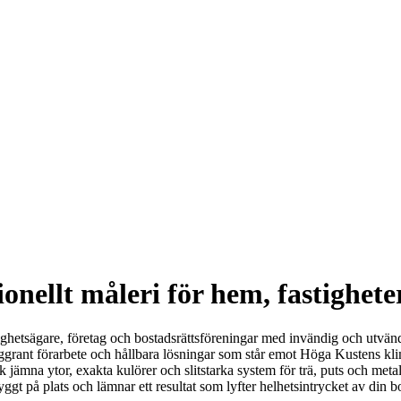
onellt måleri för hem, fastighete
stighetsägare, företag och bostadsrättsföreningar med invändig och utvä
tet, noggrant förarbete och hållbara lösningar som står emot Höga Kusten
 jämna ytor, exakta kulörer och slitstarka system för trä, puts och met
nyggt på plats och lämnar ett resultat som lyfter helhetsintrycket av din b