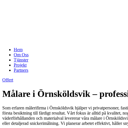
Hem
Om Oss
Tjänster
Projekt
Partners
Offert
Målare i Örnsköldsvik – professi
Som erfaren målerifirma i Örnsköldsvik hjälper vi privatpersoner, fa
första besiktning till färdigt resultat. Vårt fokus är alltid på kvali
väderförhållanden och materialval levererar våra målare i Örnsköldsvik
eller detaljerad snickerimålning. Vi planerar arbetet effektivt, håller s