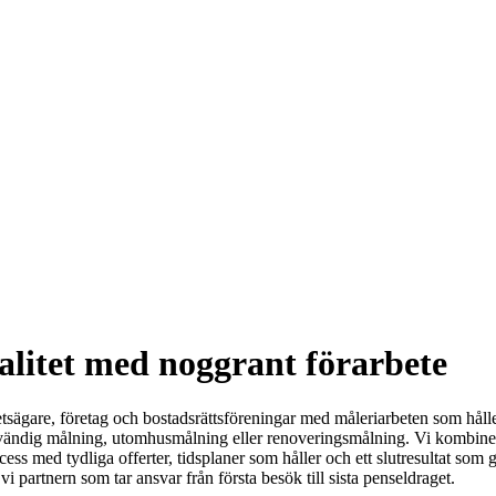
alitet med noggrant förarbete
sägare, företag och bostadsrättsföreningar med måleriarbeten som håller ö
ler invändig målning, utomhusmålning eller renoveringsmålning. Vi komb
ss med tydliga offerter, tidsplaner som håller och ett slutresultat som g
 vi partnern som tar ansvar från första besök till sista penseldraget.