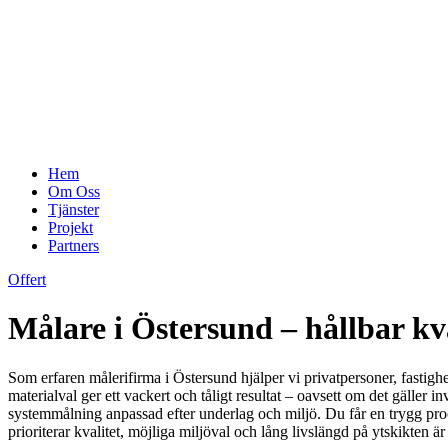
Hem
Om Oss
Tjänster
Projekt
Partners
Offert
Målare i Östersund – hållbar kv
Som erfaren målerifirma i Östersund hjälper vi privatpersoner, fastighet
materialval ger ett vackert och tåligt resultat – oavsett om det gäl
systemmålning anpassad efter underlag och miljö. Du får en trygg proce
prioriterar kvalitet, möjliga miljöval och lång livslängd på ytskikten är