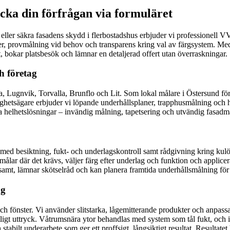
cka din förfrågan via formuläret
eller säkra fasadens skydd i flerbostadshus erbjuder vi professionell
r, provmålning vid behov och transparens kring val av färgsystem. Med
, bokar platsbesök och lämnar en detaljerad offert utan överraskningar.
h företag
Lugnvik, Torvalla, Brunflo och Lit. Som lokal målare i Östersund förstå
tighetsägare erbjuder vi löpande underhållsplaner, trapphusmålning och hy
ga helhetslösningar – invändig målning, tapetsering och utvändig fasadmå
er med besiktning, fukt- och underlagskontroll samt rådgivning kring kulö
målar där det krävs, väljer färg efter underlag och funktion och applicera
varsamt, lämnar skötselråd och kan planera framtida underhållsmålning fö
ng
 och fönster. Vi använder slitstarka, lågemitterande produkter och anpass
tligt uttryck. Våtrumsnära ytor behandlas med system som tål fukt, och
abilt underarbete som ger ett proffsigt, långsiktigt resultat. Resultatet