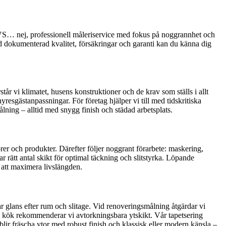
 VVS… nej, professionell måleriservice med fokus på noggrannhet och
 dokumenterad kvalitet, försäkringar och garanti kan du känna dig
r vi klimatet, husens konstruktioner och de krav som ställs i allt
resgästanpassningar. För företag hjälper vi till med tidskritiska
lning – alltid med snygg finish och städad arbetsplats.
rer och produkter. Därefter följer noggrant förarbete: maskering,
r rätt antal skikt för optimal täckning och slitstyrka. Löpande
r att maximera livslängden.
ar glans efter rum och slitage. Vid renoveringsmålning åtgärdar vi
 i kök rekommenderar vi avtorkningsbara ytskikt. Vår tapetsering
 blir fräscha ytor med robust finish och klassisk eller modern känsla –