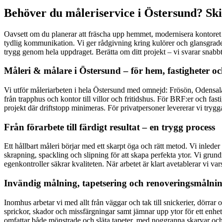
Behöver du måleriservice i Östersund? Ski
Oavsett om du planerar att fräscha upp hemmet, modernisera kontoret 
tydlig kommunikation. Vi ger rådgivning kring kulörer och glansgrade
trygg genom hela uppdraget. Berätta om ditt projekt – vi svarar snabbt
Måleri & målare i Östersund – för hem, fastigheter oc
Vi utför måleriarbeten i hela Östersund med omnejd: Frösön, Odensala, 
från trapphus och kontor till villor och fritidshus. För BRF:er och fas
projekt där driftstopp minimeras. För privatpersoner levererar vi tryg
Från förarbete till färdigt resultat – en trygg process
Ett hållbart måleri börjar med ett skarpt öga och rätt metod. Vi inled
skrapning, spackling och slipning för att skapa perfekta ytor. Vi grund
egenkontroller säkrar kvaliteten. När arbetet är klart avetablerar vi 
Invändig målning, tapetsering och renoveringsmålni
Inomhus arbetar vi med allt från väggar och tak till snickerier, dörrar
sprickor, skador och missfärgningar samt jämnar upp ytor för ett enhe
omfattar både mönstrade och släta tapeter, med noggranna skarvar och st