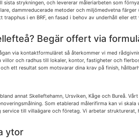
 till sista strykningen, och levererar måleriarbeten som för
lare, dammreducerade metoder och miljömedvetna färger (l
tt trapphus i en BRF, en fasad i behov av underhåll eller ett
llefteå? Begär offert via formul
rågan via kontaktformuläret så återkommer vi med rådgivnin
villor och radhus till lokaler, kontor, fastigheter och fler
och ett resultat som motsvarar dina krav på finish, hållbarh
 bland annat Skelleftehamn, Ursviken, Kåge och Bureå. Vårt
noveringsmålning. Som etablerad målerifirma kan vi skala u
service till villaägare och företag. Vi arbetar strukturerat,
a ytor