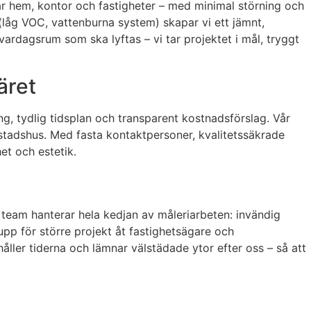
nyar hem, kontor och fastigheter – med minimal störning och
åg VOC, vattenburna system) skapar vi ett jämnt,
 vardagsrum som ska lyftas – vi tar projektet i mål, tryggt
äret
g, tydlig tidsplan och transparent kostnadsförslag. Vår
bostadshus. Med fasta kontaktpersoner, kvalitetssäkrade
et och estetik.
 team hanterar hela kedjan av måleriarbeten: invändig
pp för större projekt åt fastighetsägare och
 håller tiderna och lämnar välstädade ytor efter oss – så att