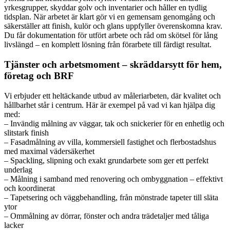
yrkesgrupper, skyddar golv och inventarier och håller en tydlig
tidsplan. När arbetet är klart gör vi en gemensam genomgång och
säkerställer att finish, kulör och glans uppfyller överenskomna krav.
Du får dokumentation för utfört arbete och råd om skötsel för lång
livslängd – en komplett lösning från förarbete till färdigt resultat.
Tjänster och arbetsmoment – skräddarsytt för hem,
företag och BRF
Vi erbjuder ett heltäckande utbud av måleriarbeten, där kvalitet och
hållbarhet står i centrum. Här är exempel på vad vi kan hjälpa dig
med:
– Invändig målning av väggar, tak och snickerier för en enhetlig och
slitstark finish
– Fasadmålning av villa, kommersiell fastighet och flerbostadshus
med maximal vädersäkerhet
– Spackling, slipning och exakt grundarbete som ger ett perfekt
underlag
– Målning i samband med renovering och ombyggnation – effektivt
och koordinerat
– Tapetsering och väggbehandling, från mönstrade tapeter till släta
ytor
– Ommålning av dörrar, fönster och andra trädetaljer med tåliga
lacker