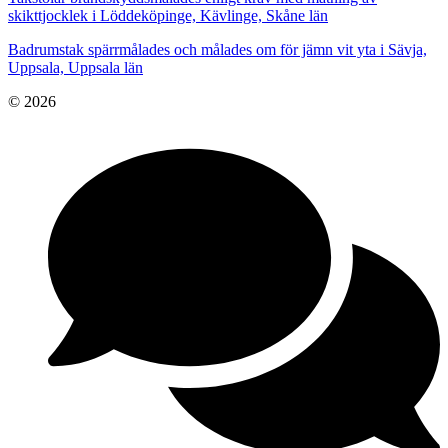
skikttjocklek i Löddeköpinge, Kävlinge, Skåne län
Badrumstak spärrmålades och målades om för jämn vit yta i Sävja,
Uppsala, Uppsala län
© 2026