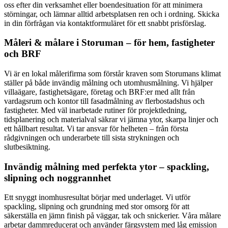
oss efter din verksamhet eller boendesituation för att minimera
störningar, och lämnar alltid arbetsplatsen ren och i ordning. Skicka
in din förfrågan via kontaktformuläret för ett snabbt prisförslag.
Måleri & målare i Storuman – för hem, fastigheter
och BRF
Vi är en lokal målerifirma som förstår kraven som Storumans klimat
ställer på både invändig målning och utomhusmålning. Vi hjälper
villaägare, fastighetsägare, företag och BRF:er med allt från
vardagsrum och kontor till fasadmålning av flerbostadshus och
fastigheter. Med väl inarbetade rutiner för projektledning,
tidsplanering och materialval säkrar vi jämna ytor, skarpa linjer och
ett hållbart resultat. Vi tar ansvar för helheten – från första
rådgivningen och underarbete till sista strykningen och
slutbesiktning.
Invändig målning med perfekta ytor – spackling,
slipning och noggrannhet
Ett snyggt inomhusresultat börjar med underlaget. Vi utför
spackling, slipning och grundning med stor omsorg för att
säkerställa en jämn finish på väggar, tak och snickerier. Våra målare
arbetar dammreducerat och använder färgsystem med låg emission