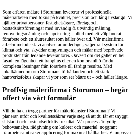
Som erfaren målare i Storuman levererar vi professionella
måleriarbeten med fokus på kvalitet, precision och lång livslängd. Vi
hjälper privatpersoner, fastighetsägare, företag och
bostadsrättsföreningar med invändig & utvändig målning,
renoveringsmålning och tapetsering – alltid med ett välplanerat
förarbete och ett slutresultat som håller över tid. Vår målerifirma
arbetar metodiskt: vi analyserar underlaget, väljer rätt system för
klimat och yta, skyddar omgivningen och målar med beprövade
produkter från ledande leverantörer. Oavsett om det gäller en hel
fasad, en lägenhet, ett trapphus eller en kontorsmiljö får du
kompletta lösningar från förarbete till färdigt resultat. Med
lokalkännedom om Storumans förhållanden och ett starkt
hantverksfokus skapar vi ytor som ser bättre ut – och håller längre.
Proffsig målerifirma i Storuman – begär
offert via vårt formulär
Vill du ha en trygg partner för måleritjänster i Storuman? Vi
planerar, utför och kvalitetssäkrar varje steg så att du får ett snyggt,
slitstarkt och kostnadseffektivt resultat. Vår process är tydlig:
behovsanalys, rådgivning om kulörer och material, noggrant
förarbete samt säker applicering för maximal hållbarhet. Vi anpassar