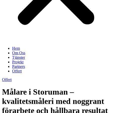
Hem
Om Oss
Tjänster
Projekt
Partners
Offert
Offert
Målare i Storuman –
kvalitetsmåleri med noggrant
förarbete och hållbara resultat