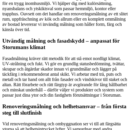
för en trygg inomhusmiljö. Vi hjälper dig med kulörsättning,
nyansbalans och ytskiktsval som passar hemmiljö, kontor eller
trapphus. Oavsett om det handlar om renoveringsmålning av ett slitet
rum, uppfräschning av kök och allrum eller en komplett ommålning
av bostad levererar vi invändig målning som håller form, färg och
känsla över tid.
Utvändig målning och fasadskydd – anpassat för
Storumans klimat
Fasadmålning kräver rätt metodik för att stå emot nordligt klimat,
UV-strålning och fukt. Vi gör en grundlig statusbedömning, tvättar,
skrapar och åtgärdar skador innan vi grundmålar och lägger på
täckfärg i rekommenderat antal skikt. Vi arbetar med trä, puts och
metall och tar hand om allt från fasader och vindskivor till staket och
altan. Rätt förarbete och rätt färgtyp är avgörande för lång hållbarhet
och minskat underhåll – därför väljer vi produkter och system som
passar just dina ytor och din fastighets förutsättningar i Storuman.
Renoveringsmålning och helhetsansvar – från första
steg till slutfinish
Vid renoveringsmålning och ombyggnation ser vi till att färgsätta
ytorna så att helhetsintrycket lyfter. Vi samordnar med andra