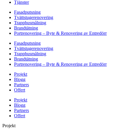
Tjänster
Fasadputsning
Tvättstugerenovering
Trapphusmålning
Brandtätning
Portrenovering – Byte & Renovering av Entredörr
Fasadputsning
Tvättstugerenovering
Trapphusmålning
Brandtätning
Portrenovering – Byte & Renovering av Entredörr
Projekt
Blogg
Partners
Offert
Projekt
Blogg
Partners
Offert
Projekt