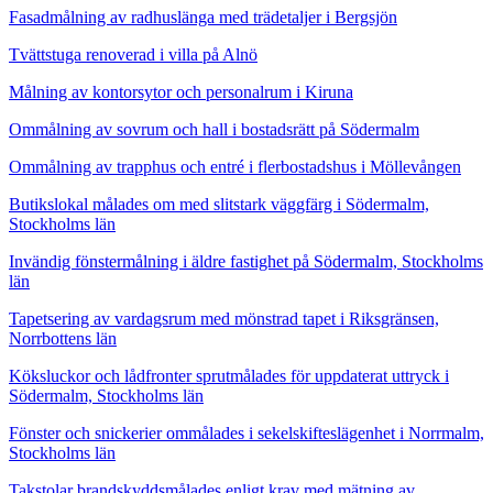
Fasadmålning av radhuslänga med trädetaljer i Bergsjön
Tvättstuga renoverad i villa på Alnö
Målning av kontorsytor och personalrum i Kiruna
Ommålning av sovrum och hall i bostadsrätt på Södermalm
Ommålning av trapphus och entré i flerbostadshus i Möllevången
Butikslokal målades om med slitstark väggfärg i Södermalm,
Stockholms län
Invändig fönstermålning i äldre fastighet på Södermalm, Stockholms
län
Tapetsering av vardagsrum med mönstrad tapet i Riksgränsen,
Norrbottens län
Köksluckor och lådfronter sprutmålades för uppdaterat uttryck i
Södermalm, Stockholms län
Fönster och snickerier ommålades i sekelskifteslägenhet i Norrmalm,
Stockholms län
Takstolar brandskyddsmålades enligt krav med mätning av