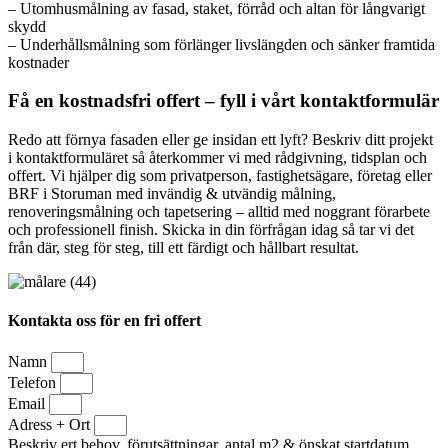
– Utomhusmålning av fasad, staket, förråd och altan för långvarigt
skydd
– Underhållsmålning som förlänger livslängden och sänker framtida
kostnader
Få en kostnadsfri offert – fyll i vårt kontaktformulär
Redo att förnya fasaden eller ge insidan ett lyft? Beskriv ditt projekt
i kontaktformuläret så återkommer vi med rådgivning, tidsplan och
offert. Vi hjälper dig som privatperson, fastighetsägare, företag eller
BRF i Storuman med invändig & utvändig målning,
renoveringsmålning och tapetsering – alltid med noggrant förarbete
och professionell finish. Skicka in din förfrågan idag så tar vi det
från där, steg för steg, till ett färdigt och hållbart resultat.
Kontakta oss för en fri offert
Namn
Telefon
Email
Adress + Ort
Beskriv ert behov, förutsättningar, antal m2 & önskat startdatum