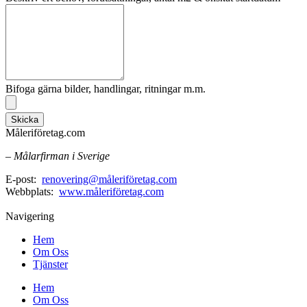
Bifoga gärna bilder, handlingar, ritningar m.m.
Skicka
Måleriföretag.com
– Målarfirman i Sverige
E-post:
renovering@måleriföretag.com
Webbplats:
www.måleriföretag.com
Navigering
Hem
Om Oss
Tjänster
Hem
Om Oss