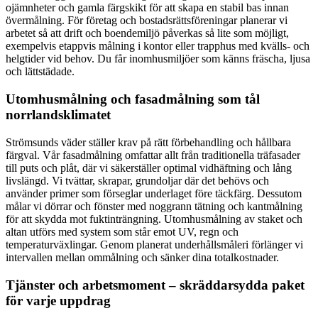
ojämnheter och gamla färgskikt för att skapa en stabil bas innan
övermålning. För företag och bostadsrättsföreningar planerar vi
arbetet så att drift och boendemiljö påverkas så lite som möjligt,
exempelvis etappvis målning i kontor eller trapphus med kvälls- och
helgtider vid behov. Du får inomhusmiljöer som känns fräscha, ljusa
och lättstädade.
Utomhusmålning och fasadmålning som tål
norrlandsklimatet
Strömsunds väder ställer krav på rätt förbehandling och hållbara
färgval. Vår fasadmålning omfattar allt från traditionella träfasader
till puts och plåt, där vi säkerställer optimal vidhäftning och lång
livslängd. Vi tvättar, skrapar, grundoljar där det behövs och
använder primer som förseglar underlaget före täckfärg. Dessutom
målar vi dörrar och fönster med noggrann tätning och kantmålning
för att skydda mot fuktinträngning. Utomhusmålning av staket och
altan utförs med system som står emot UV, regn och
temperaturväxlingar. Genom planerat underhållsmåleri förlänger vi
intervallen mellan ommålning och sänker dina totalkostnader.
Tjänster och arbetsmoment – skräddarsydda paket
för varje uppdrag