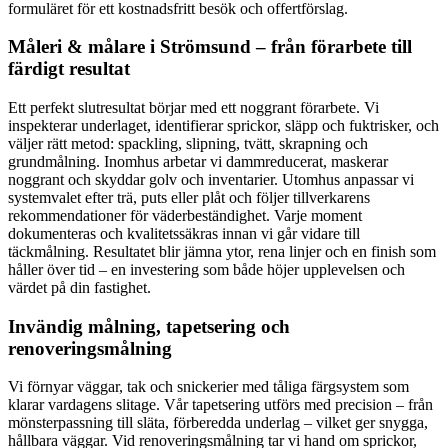
formuläret för ett kostnadsfritt besök och offertförslag.
Måleri & målare i Strömsund – från förarbete till
färdigt resultat
Ett perfekt slutresultat börjar med ett noggrant förarbete. Vi
inspekterar underlaget, identifierar sprickor, släpp och fuktrisker, och
väljer rätt metod: spackling, slipning, tvätt, skrapning och
grundmålning. Inomhus arbetar vi dammreducerat, maskerar
noggrant och skyddar golv och inventarier. Utomhus anpassar vi
systemvalet efter trä, puts eller plåt och följer tillverkarens
rekommendationer för väderbeständighet. Varje moment
dokumenteras och kvalitetssäkras innan vi går vidare till
täckmålning. Resultatet blir jämna ytor, rena linjer och en finish som
håller över tid – en investering som både höjer upplevelsen och
värdet på din fastighet.
Invändig målning, tapetsering och
renoveringsmålning
Vi förnyar väggar, tak och snickerier med tåliga färgsystem som
klarar vardagens slitage. Vår tapetsering utförs med precision – från
mönsterpassning till släta, förberedda underlag – vilket ger snygga,
hållbara väggar. Vid renoveringsmålning tar vi hand om sprickor,