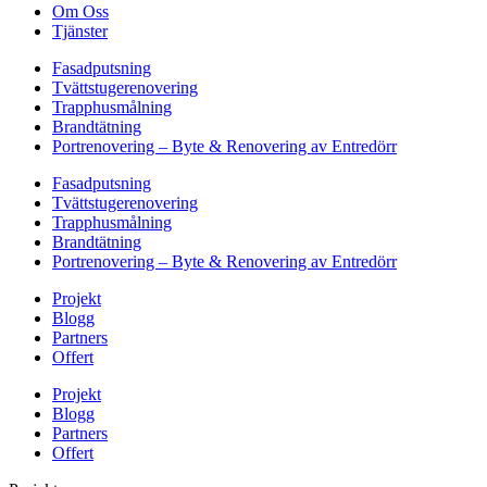
Om Oss
Tjänster
Fasadputsning
Tvättstugerenovering
Trapphusmålning
Brandtätning
Portrenovering – Byte & Renovering av Entredörr
Fasadputsning
Tvättstugerenovering
Trapphusmålning
Brandtätning
Portrenovering – Byte & Renovering av Entredörr
Projekt
Blogg
Partners
Offert
Projekt
Blogg
Partners
Offert