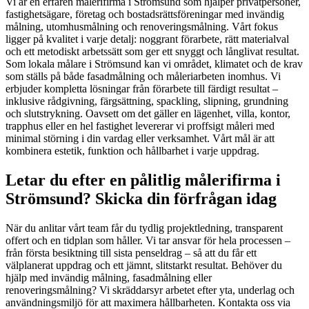
Vi är en erfaren målerifirma i Strömsund som hjälper privatpersoner,
fastighetsägare, företag och bostadsrättsföreningar med invändig
målning, utomhusmålning och renoveringsmålning. Vårt fokus
ligger på kvalitet i varje detalj: noggrant förarbete, rätt materialval
och ett metodiskt arbetssätt som ger ett snyggt och långlivat resultat.
Som lokala målare i Strömsund kan vi området, klimatet och de krav
som ställs på både fasadmålning och måleriarbeten inomhus. Vi
erbjuder kompletta lösningar från förarbete till färdigt resultat –
inklusive rådgivning, färgsättning, spackling, slipning, grundning
och slutstrykning. Oavsett om det gäller en lägenhet, villa, kontor,
trapphus eller en hel fastighet levererar vi proffsigt måleri med
minimal störning i din vardag eller verksamhet. Vårt mål är att
kombinera estetik, funktion och hållbarhet i varje uppdrag.
Letar du efter en pålitlig målerifirma i
Strömsund? Skicka din förfrågan idag
När du anlitar vårt team får du tydlig projektledning, transparent
offert och en tidplan som håller. Vi tar ansvar för hela processen –
från första besiktning till sista penseldrag – så att du får ett
välplanerat uppdrag och ett jämnt, slitstarkt resultat. Behöver du
hjälp med invändig målning, fasadmålning eller
renoveringsmålning? Vi skräddarsyr arbetet efter yta, underlag och
användningsmiljö för att maximera hållbarheten. Kontakta oss via