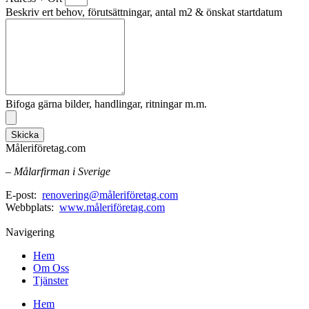
Beskriv ert behov, förutsättningar, antal m2 & önskat startdatum
Bifoga gärna bilder, handlingar, ritningar m.m.
Skicka
Måleriföretag.com
– Målarfirman i Sverige
E-post:
renovering@måleriföretag.com
Webbplats:
www.måleriföretag.com
Navigering
Hem
Om Oss
Tjänster
Hem