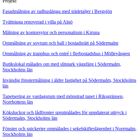
Projekt
Fasadmålning av radhuslänga med trädetaljer i Bergsjön
Tvättstuga renoverad i villa på Alnö
Målning av kontorsytor och personalrum i Kiruna
Ommålning av sovrum och hall i bostadsrätt på Södermalm
Ommålning av trapphus och entré i flerbostadshus i Möllevången
Butikslokal målades om med slitstark väggfärg i Södermalm,
Stockholms län
Invändig fönstermålning i äldre fastighet på Södermalm, Stockholms
län
Tapetsering av vardagsrum med mönstrad tapet i Riksgränsen,
Norrbottens län
Köksluckor och lådfronter sprutmålades för uppdaterat uttryck i
Södermalm, Stockholms län
Fönster och snickerier ommålades i sekelskifteslägenhet i Norrmalm,
Stockholms län