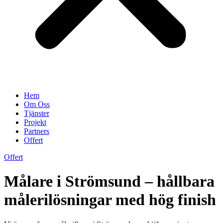
Hem
Om Oss
Tjänster
Projekt
Partners
Offert
Offert
Målare i Strömsund – hållbara
målerilösningar med hög finish