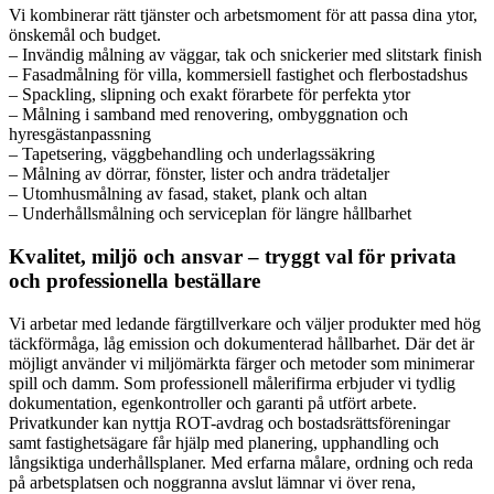
Vi kombinerar rätt tjänster och arbetsmoment för att passa dina ytor,
önskemål och budget.
– Invändig målning av väggar, tak och snickerier med slitstark finish
– Fasadmålning för villa, kommersiell fastighet och flerbostadshus
– Spackling, slipning och exakt förarbete för perfekta ytor
– Målning i samband med renovering, ombyggnation och
hyresgästanpassning
– Tapetsering, väggbehandling och underlagssäkring
– Målning av dörrar, fönster, lister och andra trädetaljer
– Utomhusmålning av fasad, staket, plank och altan
– Underhållsmålning och serviceplan för längre hållbarhet
Kvalitet, miljö och ansvar – tryggt val för privata
och professionella beställare
Vi arbetar med ledande färgtillverkare och väljer produkter med hög
täckförmåga, låg emission och dokumenterad hållbarhet. Där det är
möjligt använder vi miljömärkta färger och metoder som minimerar
spill och damm. Som professionell målerifirma erbjuder vi tydlig
dokumentation, egenkontroller och garanti på utfört arbete.
Privatkunder kan nyttja ROT-avdrag och bostadsrättsföreningar
samt fastighetsägare får hjälp med planering, upphandling och
långsiktiga underhållsplaner. Med erfarna målare, ordning och reda
på arbetsplatsen och noggranna avslut lämnar vi över rena,