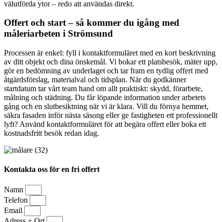
välutförda ytor – redo att användas direkt.
Offert och start – så kommer du igång med
måleriarbeten i Strömsund
Processen är enkel: fyll i kontaktformuläret med en kort beskrivning
av ditt objekt och dina önskemål. Vi bokar ett platsbesök, mäter upp,
gör en bedömning av underlaget och tar fram en tydlig offert med
åtgärdsförslag, materialval och tidsplan. När du godkänner
startdatum tar vårt team hand om allt praktiskt: skydd, förarbete,
målning och städning. Du får löpande information under arbetets
gång och en slutbesiktning när vi är klara. Vill du förnya hemmet,
säkra fasaden inför nästa säsong eller ge fastigheten ett professionellt
lyft? Använd kontaktformuläret för att begära offert eller boka ett
kostnadsfritt besök redan idag.
Kontakta oss för en fri offert
Namn
Telefon
Email
Adress + Ort