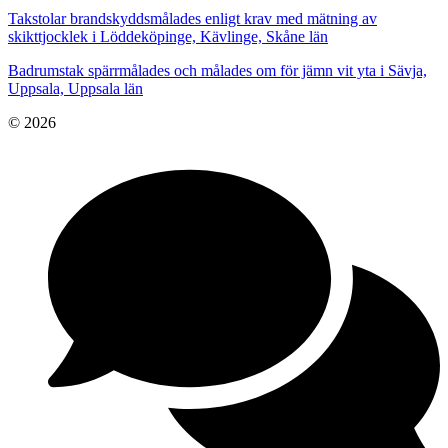
Takstolar brandskyddsmålades enligt krav med mätning av
skikttjocklek i Löddeköpinge, Kävlinge, Skåne län
Badrumstak spärrmålades och målades om för jämn vit yta i Sävja,
Uppsala, Uppsala län
© 2026