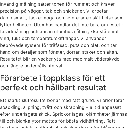
Invändig målning sätter tonen för rummet och kräver
precision på väggar, tak och snickerier. Vi arbetar
dammsmart, täcker noga och levererar en slät finish som
lyfter helheten. Utomhus handlar det inte bara om estetik –
fasadmålning och annan utomhusmålning ska stå emot
vind, fukt och temperaturskiftningar. Vi använder
beprövade system för träfasad, puts och plåt, och tar
hand om detaljer som fönster, dörrar, staket och altan.
Resultatet blir en vacker yta med maximalt väderskydd
och längre underhållsintervall.
Förarbete i toppklass för ett
perfekt och hållbart resultat
Ett starkt slutresultat börjar med rätt grund. Vi prioriterar
spackling, slipning, tvätt och skrapning – alltid anpassat
efter underlagets skick. Sprickor lagas, ojämnheter jämnas
till och blanka ytor mattas för bästa vidhäftning. Rätt
torktider och klimatkontroll minskar risken för blåsor och