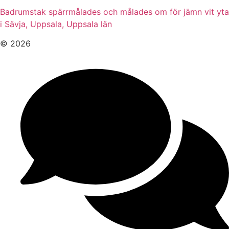
Badrumstak spärrmålades och målades om för jämn vit yta
i Sävja, Uppsala, Uppsala län
© 2026