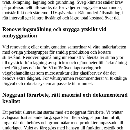
tvätt, skrapning, lagning och grundning. Sveg-klimatet ställer krav
på professionellt utförande; därför väljer vi färgsystem som andas,
motstår fukt och står emot UV-påverkan. Rätt underhållsmålning i
rätt intervall ger längre livslängd och lägre total kostnad över tid.
Renoveringsmålning och snygga ytskikt vid
ombyggnation
Vid renovering eller ombyggnation samordnar vi våra måleriarbeten
med övriga yrkesgrupper för smidig produktion och kortare
stillestånd. Renoveringsmålning innebär att vi återställer slitna ytor
till nyskick: från lagning av sprickor och ojämnheter till täckmålning
med rätt glans och kulör. Vi utför även tapetsering och
väggbehandlingar som microstruktur eller glasfiberväv där det
behövs extra tålighet. För våtutrymmen rekommenderar vi fukttåliga
färgval och robusta system anpassade till rummet.
Noggrant förarbete, rätt material och dokumenterad
kvalitet
Ett perfekt slutresultat startar med ett noggrant förarbete. Vi tvättar,
avlägsnar löst sittande färg, spacklar i flera steg, slipar dammfritt,
fogar där det behövs och grundmålar med produkter anpassade till
underlaget. Valet av färg görs med hänsyn till funktion, estetik och