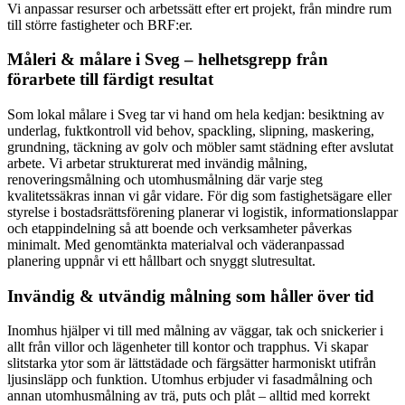
Vi anpassar resurser och arbetssätt efter ert projekt, från mindre rum
till större fastigheter och BRF:er.
Måleri & målare i Sveg – helhetsgrepp från
förarbete till färdigt resultat
Som lokal målare i Sveg tar vi hand om hela kedjan: besiktning av
underlag, fuktkontroll vid behov, spackling, slipning, maskering,
grundning, täckning av golv och möbler samt städning efter avslutat
arbete. Vi arbetar strukturerat med invändig målning,
renoveringsmålning och utomhusmålning där varje steg
kvalitetssäkras innan vi går vidare. För dig som fastighetsägare eller
styrelse i bostadsrättsförening planerar vi logistik, informationslappar
och etappindelning så att boende och verksamheter påverkas
minimalt. Med genomtänkta materialval och väderanpassad
planering uppnår vi ett hållbart och snyggt slutresultat.
Invändig & utvändig målning som håller över tid
Inomhus hjälper vi till med målning av väggar, tak och snickerier i
allt från villor och lägenheter till kontor och trapphus. Vi skapar
slitstarka ytor som är lättstädade och färgsätter harmoniskt utifrån
ljusinsläpp och funktion. Utomhus erbjuder vi fasadmålning och
annan utomhusmålning av trä, puts och plåt – alltid med korrekt