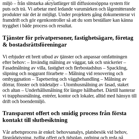
miljö – från slitstarka akrylatfärger till diffusionsöppna system för
puts och trä. Vi arbetar med ledande varumärken och lågemitterande
produkter när det är möjligt. Under projektets gång dokumenterar vi
framdrift och gör egenkontroller så att du som beställare kan känna
trygghet i både process och resultat.
Tjänster för privatpersoner, fastighetsägare, företag
& bostadsrättsföreningar
Vi erbjuder ett brett utbud av tjänster och anpassar omfattningen
efter behov: – Invändig målning av väggar, tak och snickerier –
Fasadmålning av villa, fastighet och flerbostadshus – Spackling,
slipning och noggrant förarbete – Målning vid renovering och
ombyggnation – Tapetsering och väggbehandling – Målning av
dörrar, fönster och trädetaljer – Utomhusmålning av fasad, staket
och altan – Underhållsmålning för längre hållbarhet. Därtill hanterar
vi trapphusmålning, entréer, kontor och lokaler, alltid med hänsyn till
drift och boendemiljö.
Transparent offert och smidig process från första
kontakt till slutbesiktning
Vår arbetsprocess är enkel: behovsanalys, platsbesök vid behov,
färgrådgivning, tydlig offert och tidsplan, ordning och reda på