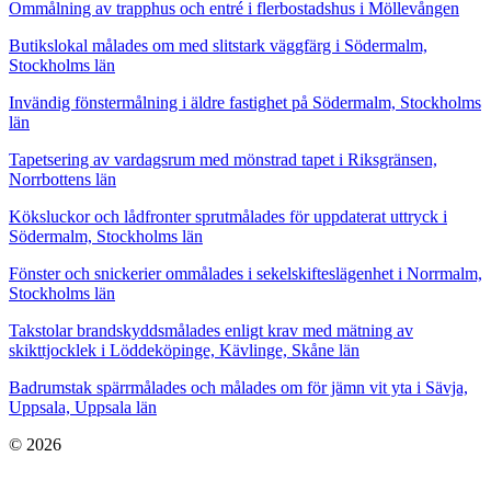
Ommålning av trapphus och entré i flerbostadshus i Möllevången
Butikslokal målades om med slitstark väggfärg i Södermalm,
Stockholms län
Invändig fönstermålning i äldre fastighet på Södermalm, Stockholms
län
Tapetsering av vardagsrum med mönstrad tapet i Riksgränsen,
Norrbottens län
Köksluckor och lådfronter sprutmålades för uppdaterat uttryck i
Södermalm, Stockholms län
Fönster och snickerier ommålades i sekelskifteslägenhet i Norrmalm,
Stockholms län
Takstolar brandskyddsmålades enligt krav med mätning av
skikttjocklek i Löddeköpinge, Kävlinge, Skåne län
Badrumstak spärrmålades och målades om för jämn vit yta i Sävja,
Uppsala, Uppsala län
© 2026