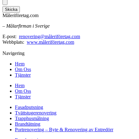
Skicka
Måleriföretag.com
– Målarfirman i Sverige
E-post:
renovering@måleriföretag.com
Webbplats:
www.måleriföretag.com
Navigering
Hem
Om Oss
Tjänster
Hem
Om Oss
Tjänster
Fasadputsning
Tvättstugerenovering
Trapphusmålning
Brandtätning
Portrenovering – Byte & Renovering av Entredörr