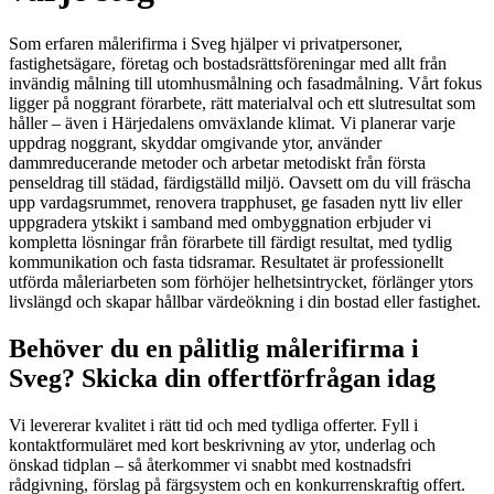
Som erfaren målerifirma i Sveg hjälper vi privatpersoner,
fastighetsägare, företag och bostadsrättsföreningar med allt från
invändig målning till utomhusmålning och fasadmålning. Vårt fokus
ligger på noggrant förarbete, rätt materialval och ett slutresultat som
håller – även i Härjedalens omväxlande klimat. Vi planerar varje
uppdrag noggrant, skyddar omgivande ytor, använder
dammreducerande metoder och arbetar metodiskt från första
penseldrag till städad, färdigställd miljö. Oavsett om du vill fräscha
upp vardagsrummet, renovera trapphuset, ge fasaden nytt liv eller
uppgradera ytskikt i samband med ombyggnation erbjuder vi
kompletta lösningar från förarbete till färdigt resultat, med tydlig
kommunikation och fasta tidsramar. Resultatet är professionellt
utförda måleriarbeten som förhöjer helhetsintrycket, förlänger ytors
livslängd och skapar hållbar värdeökning i din bostad eller fastighet.
Behöver du en pålitlig målerifirma i
Sveg? Skicka din offertförfrågan idag
Vi levererar kvalitet i rätt tid och med tydliga offerter. Fyll i
kontaktformuläret med kort beskrivning av ytor, underlag och
önskad tidplan – så återkommer vi snabbt med kostnadsfri
rådgivning, förslag på färgsystem och en konkurrenskraftig offert.