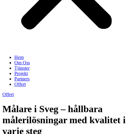
Hem
Om Oss
Tjänster
Projekt
Partners
Offert
Offert
Målare i Sveg – hållbara
målerilösningar med kvalitet i
varje steg