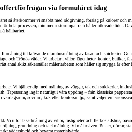
 offertförfrågan via formuläret idag
äret så återkommer vi snabbt med rådgivning, förslag på kulörer och mate
var för hela processen, minimerar störningar och håller utlovade tider. 
på hållbarhet.
 och finmålning till krävande utomhusmålning av fasad och snickerier. 
itage och Trönös väder. Vi arbetar i villor, lägenheter, kontor, butiker, 
ätt antal skikt säkerställer måleriarbeten som håller sig snygga år efter å
ete. Vi hjälper dig med målning av väggar, tak och snickerier, inklusive
 finish. Tapetsering ingår naturligt i våra uppdrag – från klassiska pappe
g i vardagsrum, sovrum, kök eller kontorsmiljö, samt väljer emissionssv
Vi utför fasadmålning av villor, fastigheter och flerbostadshus, oavsett 
oljning, grundning och täckmålning. Vi målar även fönster, dörrar, sta
 starkt väderskydd och bevarat materialvärde.