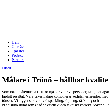
Hem
Om Oss
Tjänster
Projekt
Partners
Offert
Målare i Trönö – hållbar kvalit
Som lokal målerifirma i Trönö hjälper vi privatpersoner, fastighetsäg
färdigt resultat. Våra yrkesmålare kombinerar gedigen erfarenhet med m
fönster. Vi lägger stor vikt vid spackling, slipning, täckning och tätn
vi ett slutresultat som är både estetiskt och tekniskt korrekt. Söker 