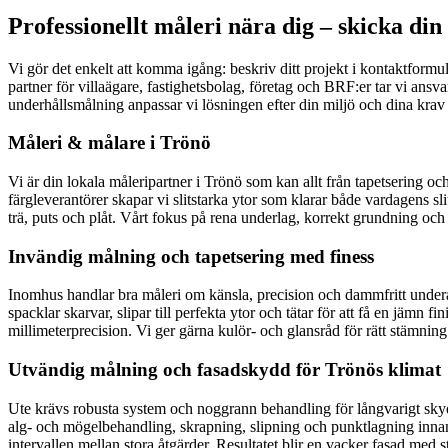
Professionellt måleri nära dig – skicka din
Vi gör det enkelt att komma igång: beskriv ditt projekt i kontaktformul
partner för villaägare, fastighetsbolag, företag och BRF:er tar vi ans
underhållsmålning anpassar vi lösningen efter din miljö och dina krav 
Måleri & målare i Trönö
Vi är din lokala måleripartner i Trönö som kan allt från tapetsering
färgleverantörer skapar vi slitstarka ytor som klarar både vardagens sl
trä, puts och plåt. Vårt fokus på rena underlag, korrekt grundning och r
Invändig målning och tapetsering med finess
Inomhus handlar bra måleri om känsla, precision och dammfritt underarb
spacklar skarvar, slipar till perfekta ytor och tätar för att få en jämn
millimeterprecision. Vi ger gärna kulör- och glansråd för rätt stämnin
Utvändig målning och fasadskydd för Trönös klimat
Ute krävs robusta system och noggrann behandling för långvarigt skydd. 
alg- och mögelbehandling, skrapning, slipning och punktlagning innan 
intervallen mellan stora åtgärder. Resultatet blir en vacker fasad med