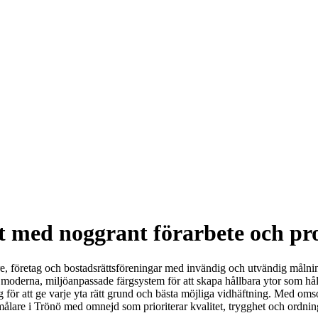
et med noggrant förarbete och pro
are, företag och bostadsrättsföreningar med invändig och utvändig målnin
oderna, miljöanpassade färgsystem för att skapa hållbara ytor som håller 
ing för att ge varje yta rätt grund och bästa möjliga vidhäftning. Med oms
du målare i Trönö med omnejd som prioriterar kvalitet, trygghet och ordni