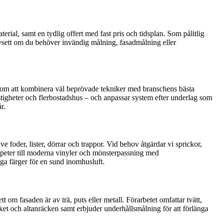
rial, samt en tydlig offert med fast pris och tidsplan. Som pålitlig
Oavsett om du behöver invändig målning, fasadmålning eller
Genom att kombinera väl beprövade tekniker med branschens bästa
fastigheter och flerbostadshus – och anpassar system efter underlag som
r.
 foder, lister, dörrar och trappor. Vid behov åtgärdar vi sprickor,
rstapeter till moderna vinyler och mönsterpassning med
aga färger för en sund inomhusluft.
om fasaden är av trä, puts eller metall. Förarbetet omfattar tvätt,
ket och altanräcken samt erbjuder underhållsmålning för att förlänga