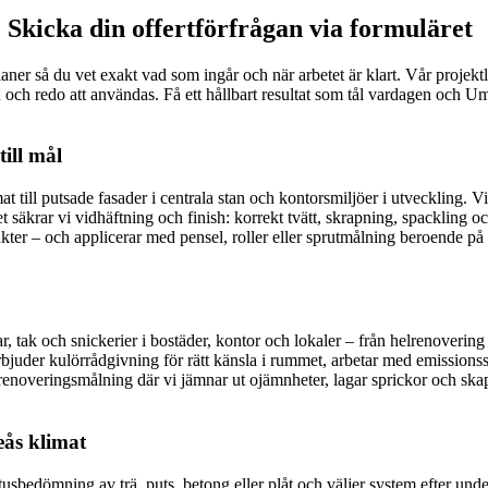
 Skicka din offertförfrågan via formuläret
splaner så du vet exakt vad som ingår och när arbetet är klart. Vår proje
n och redo att användas. Få ett hållbart resultat som tål vardagen och Um
ill mål
mat till putsade fasader i centrala stan och kontorsmiljöer i utvecklin
rar vi vidhäftning och finish: korrekt tvätt, skrapning, spackling och s
odukter – och applicerar med pensel, roller eller sprutmålning beroende på
, tak och snickerier i bostäder, kontor och lokaler – från helrenovering
bjuder kulörrådgivning för rätt känsla i rummet, arbetar med emissionssv
 renoveringsmålning där vi jämnar ut ojämnheter, lagar sprickor och s
ås klimat
bedömning av trä, puts, betong eller plåt och väljer system efter under