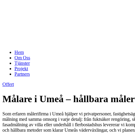
Hem
Om Oss
Tjänster
Projekt
Partners
Offert
Målare i Umeå – hållbara måler
Som erfaren målerifirma i Umeå hjälper vi privatpersoner, fastighetsäg
målning med samma omsorg i varje detalj: från fuktsäker rengöring, skr
fasadmålning av villa eller underhåll i flerbostadshus levererar vi komp
och hållbara metoder som klarar Umeås väderväxlingar, och vi planerar v