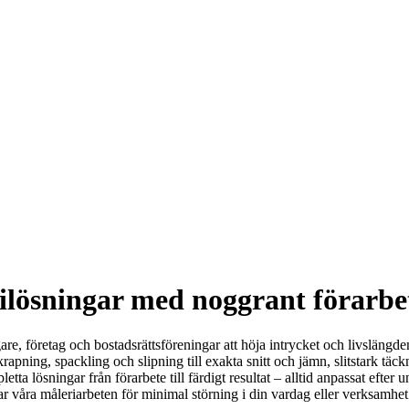
ilösningar med noggrant förarbe
are, företag och bostadsrättsföreningar att höja intrycket och livslängde
apning, spackling och slipning till exakta snitt och jämn, slitstark tä
letta lösningar från förarbete till färdigt resultat – alltid anpassat ef
åra måleriarbeten för minimal störning i din vardag eller verksamhet. Re