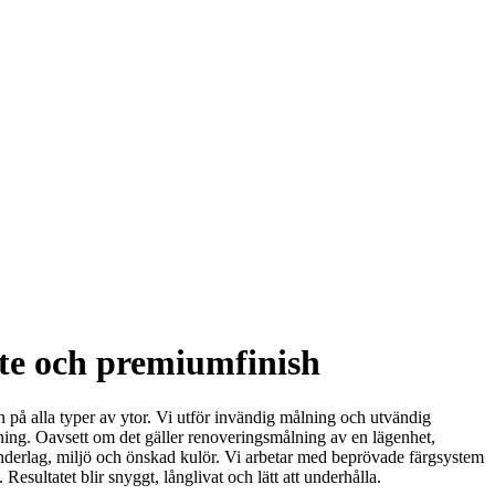
te och premiumfinish
n på alla typer av ytor. Vi utför invändig målning och utvändig
ckning. Oavsett om det gäller renoveringsmålning av en lägenhet,
ter underlag, miljö och önskad kulör. Vi arbetar med beprövade färgsystem
sultatet blir snyggt, långlivat och lätt att underhålla.