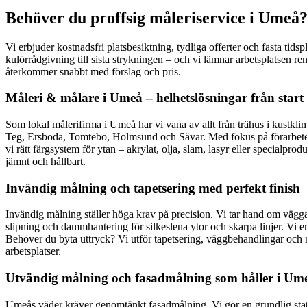
Behöver du proffsig måleriservice i Umeå?
Vi erbjuder kostnadsfri platsbesiktning, tydliga offerter och fasta tid
kulörrådgivning till sista strykningen – och vi lämnar arbetsplatsen re
återkommer snabbt med förslag och pris.
Måleri & målare i Umeå – helhetslösningar från start t
Som lokal målerifirma i Umeå har vi vana av allt från trähus i kustkli
Teg, Ersboda, Tomtebo, Holmsund och Sävar. Med fokus på förarbetet säk
vi rätt färgsystem för ytan – akrylat, olja, slam, lasyr eller specialpr
jämnt och hållbart.
Invändig målning och tapetsering med perfekt finish
Invändig målning ställer höga krav på precision. Vi tar hand om väggar
slipning och dammhantering för silkeslena ytor och skarpa linjer. Vi er
Behöver du byta uttryck? Vi utför tapetsering, väggbehandlingar och
arbetsplatser.
Utvändig målning och fasadmålning som håller i Ume
Umeås väder kräver genomtänkt fasadmålning. Vi gör en grundlig status