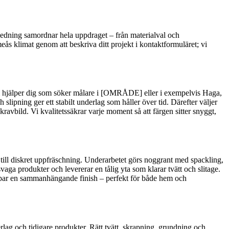
ktledning samordnar hela uppdraget – från materialval och
eås klimat genom att beskriva ditt projekt i kontaktformuläret; vi
g. Vi hjälper dig som söker målare i [OMRÅDE] eller i exempelvis Haga,
lipning ger ett stabilt underlag som håller över tid. Därefter väljer
 kravbild. Vi kvalitetssäkrar varje moment så att färgen sitter snyggt,
 till diskret uppfräschning. Underarbetet görs noggrant med spackling,
aga produkter och levererar en tålig yta som klarar tvätt och slitage.
kapar en sammanhängande finish – perfekt för både hem och
lag och tidigare produkter. Rätt tvätt, skrapning, grundning och