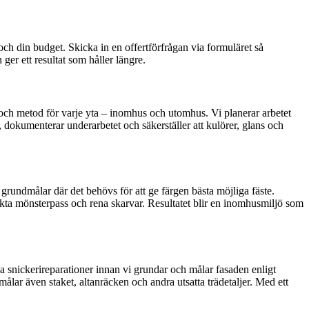
och din budget. Skicka in en offertförfrågan via formuläret så
ger ett resultat som håller längre.
 och metod för varje yta – inomhus och utomhus. Vi planerar arbetet
, dokumenterar underarbetet och säkerställer att kulörer, glans och
 grundmålar där det behövs för att ge färgen bästa möjliga fäste.
akta mönsterpass och rena skarvar. Resultatet blir en inomhusmiljö som
la snickerireparationer innan vi grundar och målar fasaden enligt
lar även staket, altanräcken och andra utsatta trädetaljer. Med ett