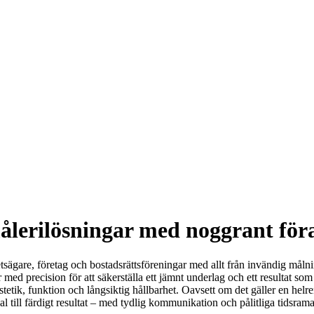
målerilösningar med noggrant för
etsägare, företag och bostadsrättsföreningar med allt från invändig mål
ar med precision för att säkerställa ett jämnt underlag och ett resultat so
tetik, funktion och långsiktig hållbarhet. Oavsett om det gäller en helr
 till färdigt resultat – med tydlig kommunikation och pålitliga tidsrama