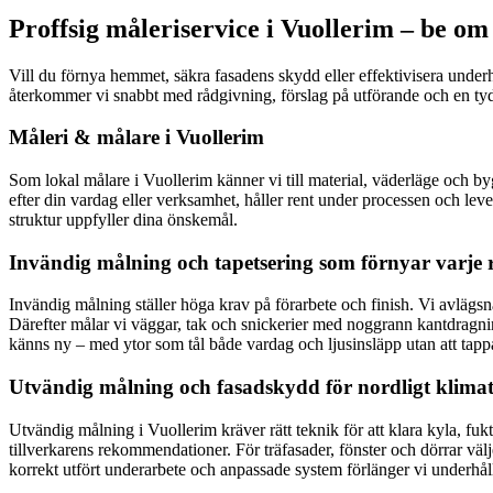
Proffsig måleriservice i Vuollerim – be om
Vill du förnya hemmet, säkra fasadens skydd eller effektivisera underhå
återkommer vi snabbt med rådgivning, förslag på utförande och en tydlig
Måleri & målare i Vuollerim
Som lokal målare i Vuollerim känner vi till material, väderläge och b
efter din vardag eller verksamhet, håller rent under processen och leve
struktur uppfyller dina önskemål.
Invändig målning och tapetsering som förnyar varje
Invändig målning ställer höga krav på förarbete och finish. Vi avlägsna
Därefter målar vi väggar, tak och snickerier med noggrann kantdragnin
känns ny – med ytor som tål både vardag och ljusinsläpp utan att tappa
Utvändig målning och fasadskydd för nordligt klima
Utvändig målning i Vuollerim kräver rätt teknik för att klara kyla, fuk
tillverkarens rekommendationer. För träfasader, fönster och dörrar väl
korrekt utfört underarbete och anpassade system förlänger vi underhå