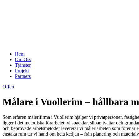
Hem
Om Oss
Tjänster
Projekt
Partners
Offert
Målare i Vuollerim – hållbara 
Som erfaren målerifirma i Vuollerim hjälper vi privatpersoner, fastigh
ligger i det metodiska förarbetet: vi spacklar, slipar, tvättar och grund
och beprövade arbetsmetoder levererar vi måleriarbeten som förenar es
enstaka rum tar vi hand om hela kedjan – från planering och materialval