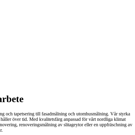
arbete
ning och tapetsering till fasadmålning och utomhusmålning. Vår styrka
m håller över tid. Med kvalitetsfärg anpassad för vårt nordliga klimat
enovering, renoveringsmålning av slitageytor eller en uppfräschning av
r.