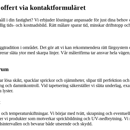
 offert via kontaktformuläret
ll i din fastighet? Vi erbjuder lösningar anpassade för just dina behov 
 tids- och kostnadsbild. Rätt målare sparar tid, minskar driftstopp och 
yggtradition i området. Det gör att vi kan rekommendera rätt färgsystem
rerar släta ytor med skarpa linjer. Vår målerifirma tar ansvar hela vägen
 rum
r lösa skikt, spacklar sprickor och ojämnheter, slipar till perfektion och
g och dammkontroll. Vid tapetsering säkerställer vi släta underlag, ex
 lyster.
t
t och temperaturskiftningar. Vi börjar med tvätt, skrapning och eventuel
jer vi produkter som motverkar sprickbildning och UV-nedbrytning. Vi må
llsintervallen och bevarar både utseende och skydd.