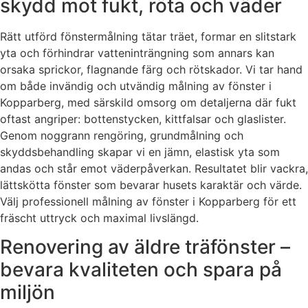
skydd mot fukt, röta och väder
Rätt utförd fönstermålning tätar träet, formar en slitstark
yta och förhindrar vatteninträngning som annars kan
orsaka sprickor, flagnande färg och rötskador. Vi tar hand
om både invändig och utvändig målning av fönster i
Kopparberg, med särskild omsorg om detaljerna där fukt
oftast angriper: bottenstycken, kittfalsar och glaslister.
Genom noggrann rengöring, grundmålning och
skyddsbehandling skapar vi en jämn, elastisk yta som
andas och står emot väderpåverkan. Resultatet blir vackra,
lättskötta fönster som bevarar husets karaktär och värde.
Välj professionell målning av fönster i Kopparberg för ett
fräscht uttryck och maximal livslängd.
Renovering av äldre träfönster –
bevara kvaliteten och spara på
miljön