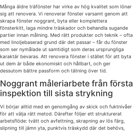
Många äldre träfönster har virke av hög kvalitet som lönar
sig att renovera. Vi renoverar fönster varsamt genom att
skrapa fönster noggrant, byta eller komplettera
fönsterkitt, laga mindre träskador och behandla sugande
partier innan målning. Med rätt produkter och teknik – ofta
med linoljebaserad grund där det passar – får du fönster
som ser nymålade ut samtidigt som deras ursprungliga
karaktär bevaras. Att renovera fönster i stället för att byta
ut dem är både ekonomiskt och hållbart, och ger
dessutom bättre passform och tätning över tid.
Noggrant måleriarbete från första
inspektion till sista strykning
Vi börjar alltid med en genomgång av skick och fuktnivåer
för att välja rätt metod. Därefter följer ett strukturerat
arbetsflöde: tvätt och avfettning, skrapning av lös färg,
slipning till jämn yta, punktvis träskydd där det behövs,