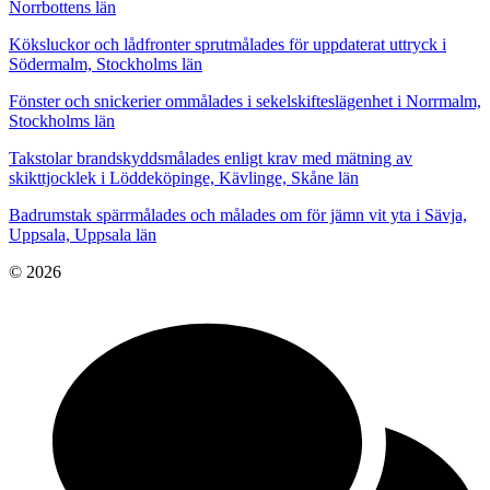
Norrbottens län
Köksluckor och lådfronter sprutmålades för uppdaterat uttryck i
Södermalm, Stockholms län
Fönster och snickerier ommålades i sekelskifteslägenhet i Norrmalm,
Stockholms län
Takstolar brandskyddsmålades enligt krav med mätning av
skikttjocklek i Löddeköpinge, Kävlinge, Skåne län
Badrumstak spärrmålades och målades om för jämn vit yta i Sävja,
Uppsala, Uppsala län
© 2026