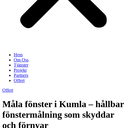
Hem
Om Oss
Tjänster
Projekt
Partners
Offert
Offert
Måla fönster i Kumla – hållbar
fönstermålning som skyddar
och förnyar