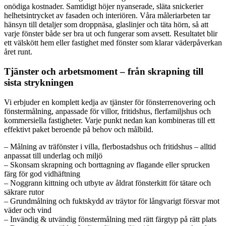
onödiga kostnader. Samtidigt höjer nyanserade, släta snickerier
helhetsintrycket av fasaden och interiören. Våra måleriarbeten tar
hänsyn till detaljer som droppnäsa, glaslinjer och täta hörn, så att
varje fönster både ser bra ut och fungerar som avsett. Resultatet blir
ett välskött hem eller fastighet med fönster som klarar väderpåverkan
året runt.
Tjänster och arbetsmoment – från skrapning till
sista strykningen
Vi erbjuder en komplett kedja av tjänster för fönsterrenovering och
fönstermålning, anpassade för villor, fritidshus, flerfamiljshus och
kommersiella fastigheter. Varje punkt nedan kan kombineras till ett
effektivt paket beroende på behov och målbild.
– Målning av träfönster i villa, flerbostadshus och fritidshus – alltid
anpassat till underlag och miljö
– Skonsam skrapning och borttagning av flagande eller sprucken
färg för god vidhäftning
– Noggrann kittning och utbyte av åldrat fönsterkitt för tätare och
säkrare rutor
– Grundmålning och fuktskydd av träytor för långvarigt försvar mot
väder och vind
– Invändig & utvändig fönstermålning med rätt färgtyp på rätt plats