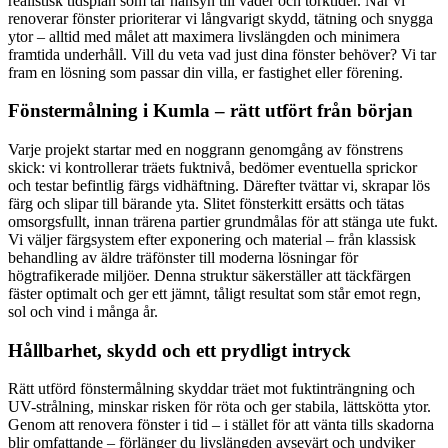
realistisk tidsplan som tar hänsyn till väder och torktider. När vi
renoverar fönster prioriterar vi långvarigt skydd, tätning och snygga
ytor – alltid med målet att maximera livslängden och minimera
framtida underhåll. Vill du veta vad just dina fönster behöver? Vi tar
fram en lösning som passar din villa, er fastighet eller förening.
Fönstermålning i Kumla – rätt utfört från början
Varje projekt startar med en noggrann genomgång av fönstrens
skick: vi kontrollerar träets fuktnivå, bedömer eventuella sprickor
och testar befintlig färgs vidhäftning. Därefter tvättar vi, skrapar lös
färg och slipar till bärande yta. Slitet fönsterkitt ersätts och tätas
omsorgsfullt, innan trärena partier grundmålas för att stänga ute fukt.
Vi väljer färgsystem efter exponering och material – från klassisk
behandling av äldre träfönster till moderna lösningar för
högtrafikerade miljöer. Denna struktur säkerställer att täckfärgen
fäster optimalt och ger ett jämnt, tåligt resultat som står emot regn,
sol och vind i många år.
Hållbarhet, skydd och ett prydligt intryck
Rätt utförd fönstermålning skyddar träet mot fuktinträngning och
UV-strålning, minskar risken för röta och ger stabila, lättskötta ytor.
Genom att renovera fönster i tid – i stället för att vänta tills skadorna
blir omfattande – förlänger du livslängden avsevärt och undviker