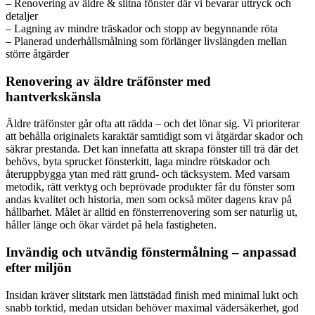
– Renovering av äldre & slitna fönster där vi bevarar uttryck och
detaljer
– Lagning av mindre träskador och stopp av begynnande röta
– Planerad underhållsmålning som förlänger livslängden mellan
större åtgärder
Renovering av äldre träfönster med
hantverkskänsla
Äldre träfönster går ofta att rädda – och det lönar sig. Vi prioriterar
att behålla originalets karaktär samtidigt som vi åtgärdar skador och
säkrar prestanda. Det kan innefatta att skrapa fönster till trä där det
behövs, byta sprucket fönsterkitt, laga mindre rötskador och
återuppbygga ytan med rätt grund- och täcksystem. Med varsam
metodik, rätt verktyg och beprövade produkter får du fönster som
andas kvalitet och historia, men som också möter dagens krav på
hållbarhet. Målet är alltid en fönsterrenovering som ser naturlig ut,
håller länge och ökar värdet på hela fastigheten.
Invändig och utvändig fönstermålning – anpassad
efter miljön
Insidan kräver slitstark men lättstädad finish med minimal lukt och
snabb torktid, medan utsidan behöver maximal vädersäkerhet, god