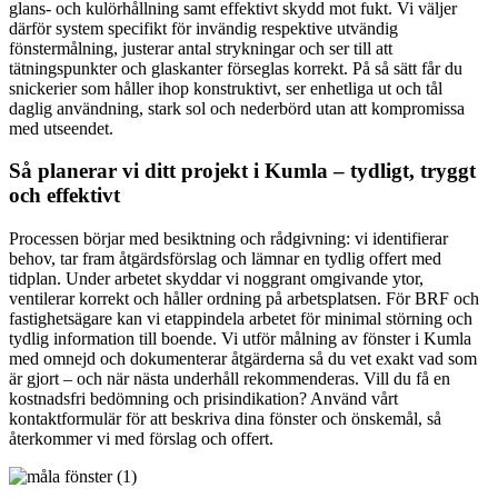
glans- och kulörhållning samt effektivt skydd mot fukt. Vi väljer
därför system specifikt för invändig respektive utvändig
fönstermålning, justerar antal strykningar och ser till att
tätningspunkter och glaskanter förseglas korrekt. På så sätt får du
snickerier som håller ihop konstruktivt, ser enhetliga ut och tål
daglig användning, stark sol och nederbörd utan att kompromissa
med utseendet.
Så planerar vi ditt projekt i Kumla – tydligt, tryggt
och effektivt
Processen börjar med besiktning och rådgivning: vi identifierar
behov, tar fram åtgärdsförslag och lämnar en tydlig offert med
tidplan. Under arbetet skyddar vi noggrant omgivande ytor,
ventilerar korrekt och håller ordning på arbetsplatsen. För BRF och
fastighetsägare kan vi etappindela arbetet för minimal störning och
tydlig information till boende. Vi utför målning av fönster i Kumla
med omnejd och dokumenterar åtgärderna så du vet exakt vad som
är gjort – och när nästa underhåll rekommenderas. Vill du få en
kostnadsfri bedömning och prisindikation? Använd vårt
kontaktformulär för att beskriva dina fönster och önskemål, så
återkommer vi med förslag och offert.