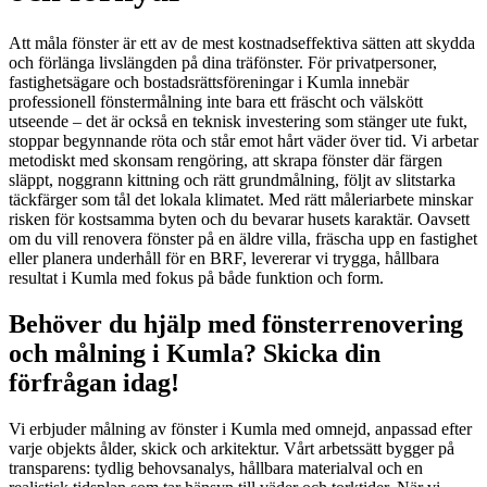
Att måla fönster är ett av de mest kostnadseffektiva sätten att skydda
och förlänga livslängden på dina träfönster. För privatpersoner,
fastighetsägare och bostadsrättsföreningar i Kumla innebär
professionell fönstermålning inte bara ett fräscht och välskött
utseende – det är också en teknisk investering som stänger ute fukt,
stoppar begynnande röta och står emot hårt väder över tid. Vi arbetar
metodiskt med skonsam rengöring, att skrapa fönster där färgen
släppt, noggrann kittning och rätt grundmålning, följt av slitstarka
täckfärger som tål det lokala klimatet. Med rätt måleriarbete minskar
risken för kostsamma byten och du bevarar husets karaktär. Oavsett
om du vill renovera fönster på en äldre villa, fräscha upp en fastighet
eller planera underhåll för en BRF, levererar vi trygga, hållbara
resultat i Kumla med fokus på både funktion och form.
Behöver du hjälp med fönsterrenovering
och målning i Kumla? Skicka din
förfrågan idag!
Vi erbjuder målning av fönster i Kumla med omnejd, anpassad efter
varje objekts ålder, skick och arkitektur. Vårt arbetssätt bygger på
transparens: tydlig behovsanalys, hållbara materialval och en