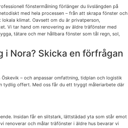
professionell fönstermålning förlänger du livslängden på
 metodiskt med hela processen – från att skrapa fönster och
t lokala klimat. Oavsett om du är privatperson,
tet. Vi tar hand om renovering av äldre träfönster med
gga, tätare och mer hållbara fönster som tål regn, sol,
 i Nora? Skicka en förfrågan
 Öskevik – och anpassar omfattning, tidplan och logistik
n tydlig offert. Med oss får du ett tryggt måleriarbete där
ende. Insidan får en slitstark, lättstädad yta som står emot
i renoverar och målar träfönster i äldre hus bevarar vi