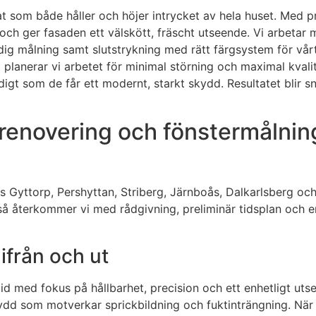
ltat som både håller och höjer intrycket av hela huset. Med 
och ger fasaden ett välskött, fräscht utseende. Vi arbetar
ändig målning samt slutstrykning med rätt färgsystem för vår
 planerar vi arbetet för minimal störning och maximal kvali
t som de får ett modernt, starkt skydd. Resultatet blir sny
renovering och fönstermålning
 Gyttorp, Pershyttan, Striberg, Järnboås, Dalkarlsberg och
, så återkommer vi med rådgivning, preliminär tidsplan och e
nifrån och ut
id med fokus på hållbarhet, precision och ett enhetligt utse
dd som motverkar sprickbildning och fuktinträngning. När v