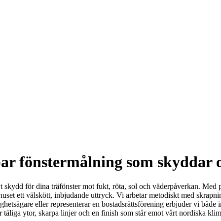
lbar fönstermålning som skyddar 
vt skydd för dina träfönster mot fukt, röta, sol och väderpåverkan. Med
set ett välskött, inbjudande uttryck. Vi arbetar metodiskt med skrapnin
tighetsägare eller representerar en bostadsrättsförening erbjuder vi bå
 tåliga ytor, skarpa linjer och en finish som står emot vårt nordiska klima