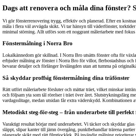
Dags att renovera och måla dina fönster? 
Vi gör fönsterrenovering trygg, effektiv och planerad. Efter en kostna
måla i flera väl avvägda skikt. Vi tar hänsyn till väderfönster, torktide
minimal störning. Allt utförs som ett noggrant måleriarbete med fokus 
Fönstermålning i Norra Bro
Lokalkännedom gör skillnad. I Norra Bro utsätts fönster ofta för växla
erbjuder målning av fönster i Norra Bro för villor, flerbostadshus oc
bevarar detaljer och förlänger livslängden utan att tumma på originalkän
Så skyddar proffsig fönstermålning dina träfönster
Rätt utfört måleriarbete försluter och mättar träet, vilket minskar intr
och följsam yta som tål rörelser i träet över året. Slutstrykningsfärg
vardagsslitage, medan utsidan får extra väderskydd. Kombinationen a
Metodiskt steg-för-steg – från underarbete till perfekt 
Varaktigt resultat börjar med underarbetet. Vi täcker och skyddar gl
släppt, slipar kanter till jämn övergång, punktbehandlar trärena partier
planerade skikt med rätt filmtjocklek. På invändig målning prioriterar 