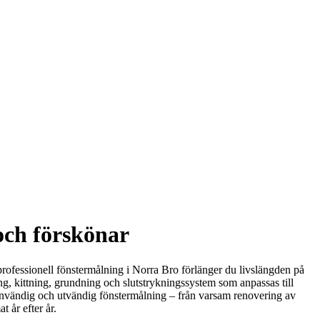
och förskönar
 professionell fönstermålning i Norra Bro förlänger du livslängden på
g, kittning, grundning och slutstrykningssystem som anpassas till
de invändig och utvändig fönstermålning – från varsam renovering av
t år efter år.