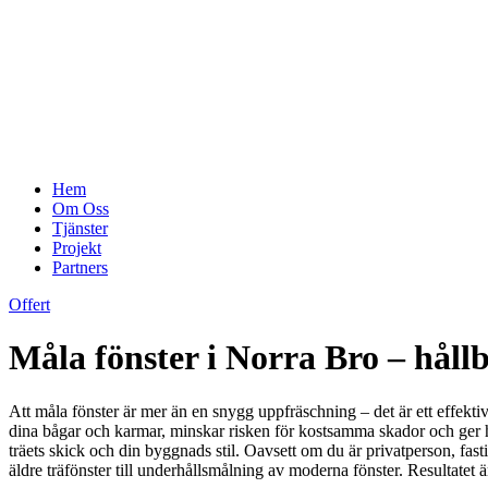
Hem
Om Oss
Tjänster
Projekt
Partners
Offert
Måla fönster i Norra Bro – hål
Att måla fönster är mer än en snygg uppfräschning – det är ett effekti
dina bågar och karmar, minskar risken för kostsamma skador och ger hu
träets skick och din byggnads stil. Oavsett om du är privatperson, fas
äldre träfönster till underhållsmålning av moderna fönster. Resultatet är