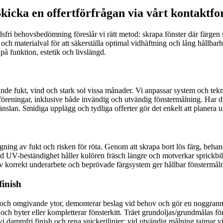
Skicka en offertförfrågan via vårt kontaktf
dsfri behovsbedömning föreslår vi rätt metod: skrapa fönster där färgen 
r och materialval för att säkerställa optimal vidhäftning och lång hållbar
på funktion, estetik och livslängd.
nde fukt, vind och stark sol vissa månader. Vi anpassar system och tekni
h föreningar, inklusive både invändig och utvändig fönstermålning. Har 
slan. Smidiga upplägg och tydliga offerter gör det enkelt att planera und
ängning av fukt och risken för röta. Genom att skrapa bort lös färg, behan
 med UV-beständighet håller kulören fräsch längre och motverkar sprickbi
v korrekt underarbete och beprövade färgsystem ger hållbar fönstermål
finish
as och omgivande ytor, demonterar beslag vid behov och gör en noggran
 och byter eller kompletterar fönsterkitt. Träet grundoljas/grundmålas för
vi dammfri finish och rena snickerilinjer; vid utvändig målning tajmar v