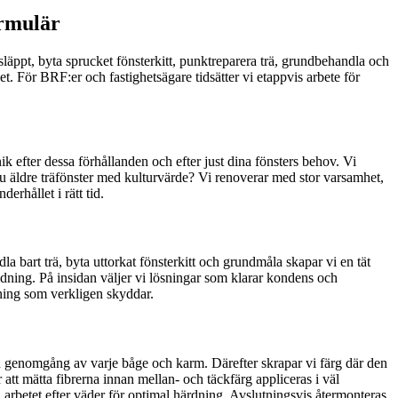
ormulär
släppt, byta sprucket fönsterkitt, punktreparera trä, grundbehandla och
het. För BRF:er och fastighetsägare tidsätter vi etappvis arbete för
k efter dessa förhållanden och efter just dina fönsters behov. Vi
du äldre träfönster med kulturvärde? Vi renoverar med stor varsamhet,
erhållet i rätt tid.
dla bart trä, byta uttorkat fönsterkitt och grundmåla skapar vi en tät
ldning. På insidan väljer vi lösningar som klarar kondens och
ning som verkligen skyddar.
n genomgång av varje båge och karm. Därefter skrapar vi färg där den
 att mätta fibrerna innan mellan- och täckfärg appliceras i väl
i arbetet efter väder för optimal härdning. Avslutningsvis återmonteras