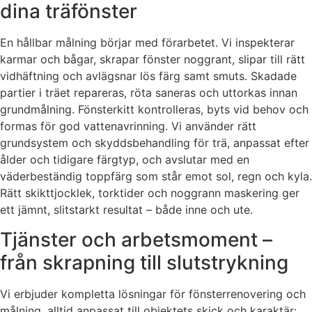
dina träfönster
En hållbar målning börjar med förarbetet. Vi inspekterar
karmar och bågar, skrapar fönster noggrant, slipar till rätt
vidhäftning och avlägsnar lös färg samt smuts. Skadade
partier i träet repareras, röta saneras och uttorkas innan
grundmålning. Fönsterkitt kontrolleras, byts vid behov och
formas för god vattenavrinning. Vi använder rätt
grundsystem och skyddsbehandling för trä, anpassat efter
ålder och tidigare färgtyp, och avslutar med en
väderbeständig toppfärg som står emot sol, regn och kyla.
Rätt skikttjocklek, torktider och noggrann maskering ger
ett jämnt, slitstarkt resultat – både inne och ute.
Tjänster och arbetsmoment –
från skrapning till slutstrykning
Vi erbjuder kompletta lösningar för fönsterrenovering och
målning, alltid anpassat till objektets skick och karaktär: