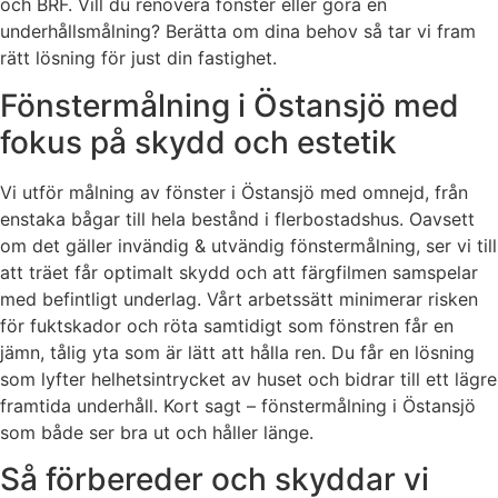
och BRF. Vill du renovera fönster eller göra en
underhållsmålning? Berätta om dina behov så tar vi fram
rätt lösning för just din fastighet.
Fönstermålning i Östansjö med
fokus på skydd och estetik
Vi utför målning av fönster i Östansjö med omnejd, från
enstaka bågar till hela bestånd i flerbostadshus. Oavsett
om det gäller invändig & utvändig fönstermålning, ser vi till
att träet får optimalt skydd och att färgfilmen samspelar
med befintligt underlag. Vårt arbetssätt minimerar risken
för fuktskador och röta samtidigt som fönstren får en
jämn, tålig yta som är lätt att hålla ren. Du får en lösning
som lyfter helhetsintrycket av huset och bidrar till ett lägre
framtida underhåll. Kort sagt – fönstermålning i Östansjö
som både ser bra ut och håller länge.
Så förbereder och skyddar vi