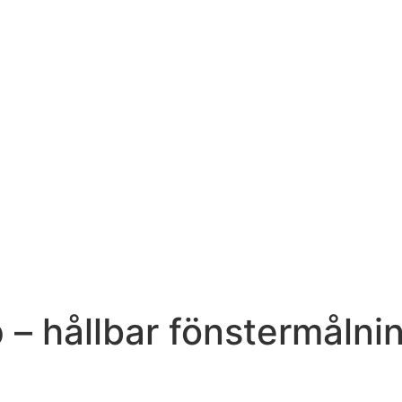
p – hållbar fönstermåln