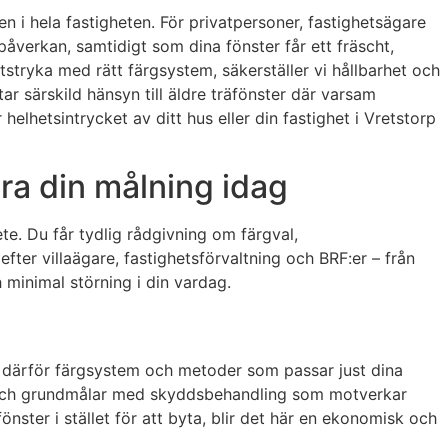
en i hela fastigheten. För privatpersoner, fastighetsägare
åverkan, samtidigt som dina fönster får ett fräscht,
stryka med rätt färgsystem, säkerställer vi hållbarhet och
ar särskild hänsyn till äldre träfönster där varsam
helhetsintrycket av ditt hus eller din fastighet i Vretstorp
ra din målning idag
ete. Du får tydlig rådgivning om färgval,
ter villaägare, fastighetsförvaltning och BRF:er – från
 minimal störning i din vardag.
jer därför färgsystem och metoder som passar just dina
ng och grundmålar med skyddsbehandling som motverkar
önster i stället för att byta, blir det här en ekonomisk och