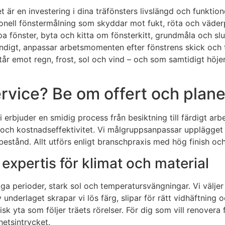
 är en investering i dina träfönsters livslängd och funktion
ionell fönstermålning som skyddar mot fukt, röta och väderp
 fönster, byta och kitta om fönsterkitt, grundmåla och slut
vändigt, anpassar arbetsmomenten efter fönstrens skick och t
tår emot regn, frost, sol och vind – och som samtidigt höjer 
rvice? Be om offert och plane
i erbjuder en smidig process från besiktning till färdigt arb
ch kostnadseffektivitet. Vi målgruppsanpassar upplägget ef
bestånd. Allt utförs enligt branschpraxis med hög finish och
 expertis för klimat och material
ktiga perioder, stark sol och temperatursvängningar. Vi väl
underlaget skrapar vi lös färg, slipar för rätt vidhäftni
k yta som följer träets rörelser. För dig som vill renovera f
hetsintrycket.