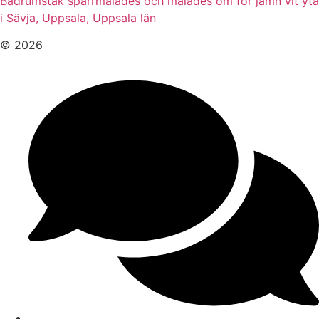
Badrumstak spärrmålades och målades om för jämn vit yta
i Sävja, Uppsala, Uppsala län
© 2026